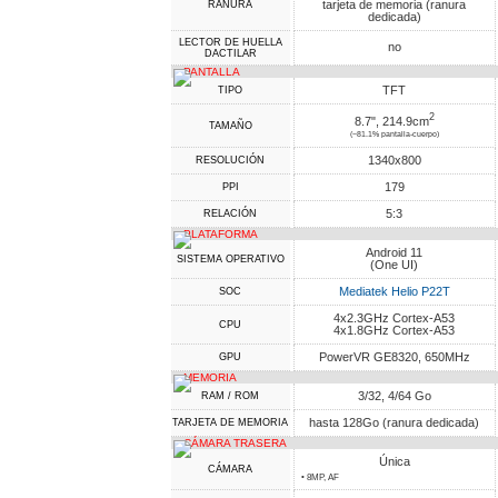
tarjeta de memoria (ranura
RANURA
dedicada)
LECTOR DE HUELLA
no
DACTILAR
PANTALLA
TFT
TIPO
2
8.7", 214.9cm
TAMAÑO
(~81.1% pantalla-cuerpo)
1340x800
RESOLUCIÓN
179
PPI
5:3
RELACIÓN
PLATAFORMA
Android 11
SISTEMA OPERATIVO
(One UI)
Mediatek Helio P22T
SOC
4x2.3GHz Cortex-A53
CPU
4x1.8GHz Cortex-A53
PowerVR GE8320, 650MHz
GPU
MEMORIA
3/32, 4/64 Go
RAM / ROM
hasta 128Go (ranura dedicada)
TARJETA DE MEMORIA
CÁMARA TRASERA
Única
CÁMARA
• 8MP, AF