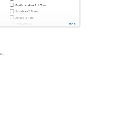
Mozilla Kraken 1.1 Total
NenaMark2 Score
Octane 2 Total
abra ↓
PassMark 2D
PassMark 3D
PassMark Mobile 1
PassMark v.3 2D
PassMark v.3 3D
ic)
PassMark v.3 CPU
PassMark v.3 Disk
PassMark v.3 Memory
d
PassMark v.3 Total
PCMark
PCMark 2.0
PCMark 3.0
PCMark for Android (Computer Vision)
PCMark for Android (Storage)
Quadrant Standard 2.0 Total Score
ames)
Smartbench 2012 Gaming Index
Sunspider 0.9.1 Total Score
fps)