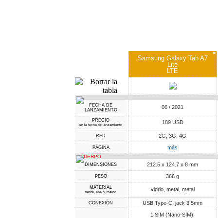
✖
Samsung Galaxy Tab A7
Lite
LTE
FECHA DE
06 / 2021
LANZAMIENTO
PRECIO
189 USD
en la fecha de lanzamiento
2G, 3G, 4G
RED
más
PÁGINA
CUERPO
212.5 x 124.7 x 8 mm
DIMENSIONES
366 g
PESO
MATERIAL
vidrio, metal, metal
frente, abajo, marco
USB Type-C, jack 3.5mm
CONEXIÓN
1 SIM (Nano-SIM),