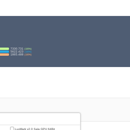
7330.731
(
100
%)
5622.423
(
100
%)
1865.488
(
100
%)
LuxMark v2.0 Sala GPU 64Bit