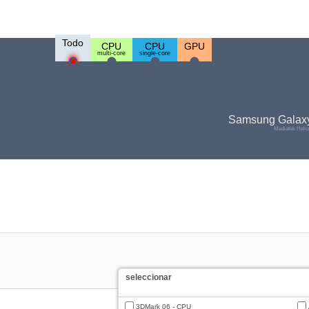
Todo
CPU
CPU
GPU
multi-core
single-core
Samsung Galaxy
Mediatek Heli
seleccionar
3DMark 06 - CPU