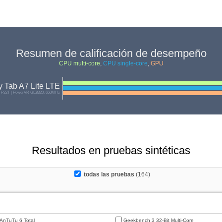
Resumen de calificación de desempeño
CPU multi-core
,
CPU single-core
,
GPU
 Tab A7 Lite LTE
o P22T | PowerVR GE8320, 650MHz
Resultados en pruebas sintéticas
todas las pruebas
(164)
AnTuTu 6 Total
Geekbench 3 32-Bit Multi-Core