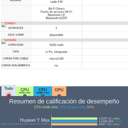
ADEMÁS
radio FM
Wi-Fi Direct
Punto de acceso Wi-Fi
Bluetooth LE
Bluetooth A2DP
SONIDO
1
ALTAVOCES
disponible
JACK 3,5MM
BATERÍA
5000 mAh
CAPACIDAD
Li-Po, integrada
TIPO
microUSB
CARGA POR CABLE
no
CARGA INALÁMBRICA
Todo
CPU
CPU
GPU
multi-core
single-core
Resumen de calificación de desempeño
CPU multi-core
,
CPU single-core
,
GPU
13297.21
(
100
%)
Huawei Y Max
11889.993
(
100
%)
Qualcomm Snapdragon 660 | Adreno 512, 850MHz
4697.711
(
100
%)