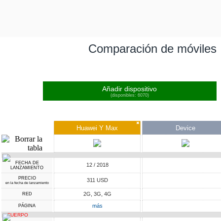
Comparación de móviles
Añadir dispositivo
(disponibles: 6070)
✖
Huawei Y Max
Device
FECHA DE
12 / 2018
LANZAMIENTO
PRECIO
311 USD
en la fecha de lanzamiento
2G, 3G, 4G
RED
más
PÁGINA
CUERPO