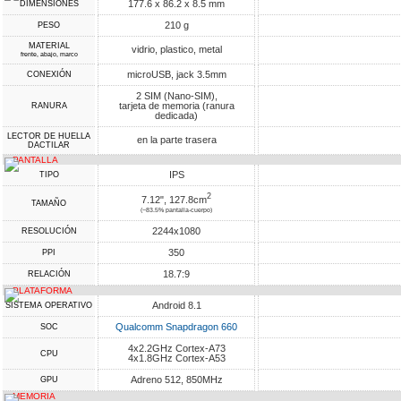
177.6 x 86.2 x 8.5 mm
DIMENSIONES
210 g
PESO
MATERIAL
vidrio, plastico, metal
frente, abajo, marco
microUSB, jack 3.5mm
CONEXIÓN
2 SIM (Nano-SIM),
tarjeta de memoria (ranura
RANURA
dedicada)
LECTOR DE HUELLA
en la parte trasera
DACTILAR
PANTALLA
IPS
TIPO
2
7.12", 127.8cm
TAMAÑO
(~83.5% pantalla-cuerpo)
2244x1080
RESOLUCIÓN
350
PPI
18.7:9
RELACIÓN
PLATAFORMA
Android 8.1
SISTEMA OPERATIVO
Qualcomm Snapdragon 660
SOC
4x2.2GHz Cortex-A73
CPU
4x1.8GHz Cortex-A53
Adreno 512, 850MHz
GPU
MEMORIA