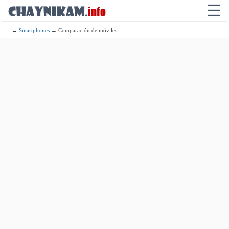
☰
→
Smartphones
→ Comparación de móviles