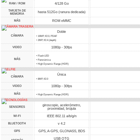
4/128 Go
RAM / ROM
TARJETA DE
hasta 512Go (ranura dedicada)
MEMORIA
ROM eMMC
MÁS
CÁMARA TRASERA
Doble
CÁMARA
• 16MP, f/2.0, PDAF
• 2MP, f/2.4 (depth)
1080p - 30fps
VIDEO
• Flash LED
MÁS
• Panorámica
• High Dynamic Range (HDR)
SELFIE
Única
CÁMARA
• 8MP, f/2.0
1080p - 30fps
VIDEO
MÁS
• High Dynamic Range (HDR)
TECNOLOGÍAS
giroscopio, acelerómetro,
SENSORES
proximidad, brújula
IEEE 802.11 a/b/g/n
WI-FI
v 4.2
BLUETOOTH
GPS, A-GPS, GLONASS, BDS
GPS
USB OTG