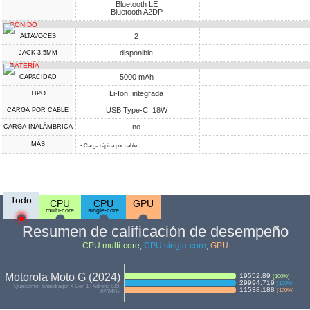
Bluetooth LE
Bluetooth A2DP
SONIDO
2
ALTAVOCES
disponible
JACK 3,5MM
BATERÍA
5000 mAh
CAPACIDAD
Li-Ion, integrada
TIPO
USB Type-C, 18W
CARGA POR CABLE
no
CARGA INALÁMBRICA
MÁS
• Carga rápida por cable
Todo
CPU
CPU
GPU
multi-core
single-core
Resumen de calificación de desempeño
CPU multi-core
,
CPU single-core
,
GPU
Motorola Moto G (2024)
19552.89
(
100
%)
29994.719
(
100
%)
Qualcomm Snapdragon 4 Gen 1 | Adreno 619,
11538.188
(
100
%)
825MHz