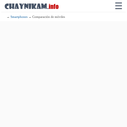
☰
→
Smartphones
→ Comparación de móviles