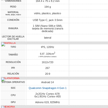
164.4 x 75 x 8.2 mm
DIMENSIONES
194 g
PESO
MATERIAL
vidrio, plastico, plastico
frente, abajo, marco
USB Type-C, jack 3.5mm
CONEXIÓN
1 SIM (Nano-SIM,e-SIM),
tarjeta de memoria (ranura
RANURA
dedicada)
LECTOR DE HUELLA
lateral
DACTILAR
PANTALLA
IPS, 120Hz
TIPO
2
6.6", 104cm
TAMAÑO
(~84% pantalla-cuerpo)
1612x720
RESOLUCIÓN
267
PPI
20:9
RELACIÓN
PLATAFORMA
Android 14
SISTEMA OPERATIVO
Qualcomm Snapdragon 4 Gen 1
SOC
2x2GHz Cortex-A78
CPU
6x1.8GHz Cortex-A55
Adreno 619, 825MHz
GPU
MEMORIA