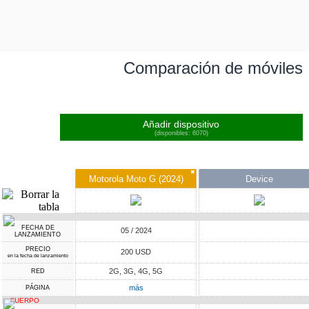
Comparación de móviles
Añadir dispositivo
(disponibles: 6070)
✖
Motorola Moto G (2024)
Device
FECHA DE
05 / 2024
LANZAMIENTO
PRECIO
200 USD
en la fecha de lanzamiento
2G, 3G, 4G, 5G
RED
más
PÁGINA
CUERPO