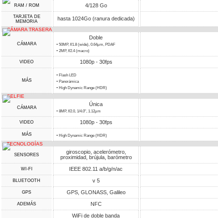
4/128 Go
RAM / ROM
TARJETA DE
hasta 1024Go (ranura dedicada)
MEMORIA
CÁMARA TRASERA
Doble
CÁMARA
• 50MP, f/1.8 (wide), 0.64µm, PDAF
• 2MP, f/2.4 (macro)
1080p - 30fps
VIDEO
• Flash LED
MÁS
• Panorámica
• High Dynamic Range (HDR)
SELFIE
Única
CÁMARA
• 8MP, f/2.0, 1/4.0", 1.12µm
1080p - 30fps
VIDEO
MÁS
• High Dynamic Range (HDR)
TECNOLOGÍAS
giroscopio, acelerómetro,
SENSORES
proximidad, brújula, barómetro
IEEE 802.11 a/b/g/n/ac
WI-FI
v 5
BLUETOOTH
GPS, GLONASS, Galileo
GPS
NFC
ADEMÁS
WiFi de doble banda