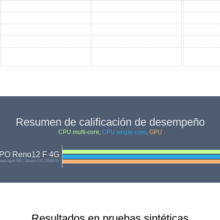
Resumen de calificación de desempeño
CPU multi-core
,
CPU single-core
,
GPU
PO Reno12 F 4G
pdragon 685 | Adreno 610, 950MHz
Resultados en pruebas sintéticas