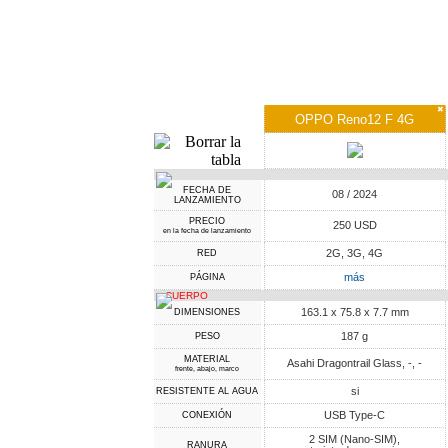
✖
OPPO Reno12 F 4G
FECHA DE
08 / 2024
LANZAMIENTO
PRECIO
250 USD
en la fecha de lanzamiento
2G, 3G, 4G
RED
más
PÁGINA
CUERPO
163.1 x 75.8 x 7.7 mm
DIMENSIONES
187 g
PESO
MATERIAL
Asahi Dragontrail Glass, -, -
frente, abajo, marco
si
RESISTENTE AL AGUA
USB Type-C
CONEXIÓN
2 SIM (Nano-SIM),
RANURA