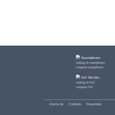
3DMark Ice Storm Unlimited Graphics
3DMark Ice Storm Unlimited Physics
3DMark Sling Shot Extreme Unlimited
3DMark Sling Shot Extreme Unlimited Graphics
3DMark Sling Shot Extreme Unlimited Physics
3DMark Sling Shot Unlimited
3DMark Sling Shot Unlimited Graphics
3DMark Sling Shot Unlimited Physics
3DMark Wild Life
3DMark Wild Life Extreme Unlimited
Smartphones
3DMark Wild Life Unlimited
ranking de smartphones
AI Score
comparar smartphones
AiTuTu 1.4
AndEBench Java
SoC Móviles
AndEBench Native
ranking de SoC
AnTuTu 10 CPU
comparar SoC
AnTuTu 10 GPU
AnTuTu 10 MEM
AnTuTu 10 Total
Acerca de
Contacto
Privacidad
AnTuTu 10 UX
AnTuTu 3 CPU