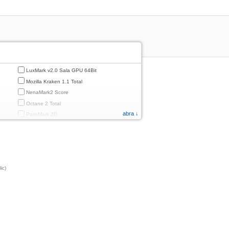
LuxMark v2.0 Sala GPU 64Bit
Mozilla Kraken 1.1 Total
NenaMark2 Score
Octane 2 Total
abra ↓
PassMark 2D
PassMark 3D
PassMark Mobile 1
PassMark v.3 2D
PassMark v.3 3D
ic)
PassMark v.3 CPU
PassMark v.3 Disk
PassMark v.3 Memory
d
PassMark v.3 Total
PCMark
PCMark 2.0