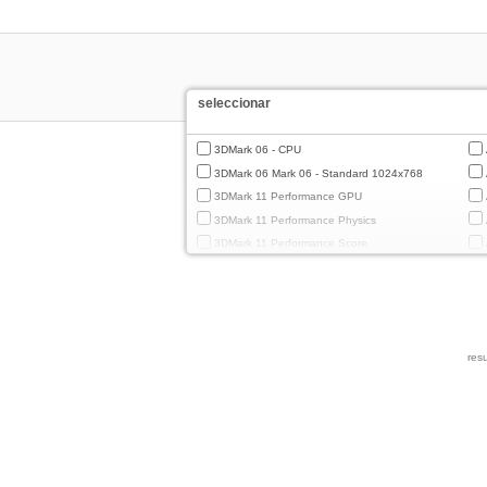
seleccionar
3DMark 06 - CPU
3DMark 06 Mark 06 - Standard 1024x768
3DMark 11 Performance GPU
3DMark 11 Performance Physics
3DMark 11 Performance Score
3DMark Cloud Gate Graphics
3DMark Cloud Gate Physics
3DMark Cloud Gate Score
3DMark Fire Strike Standard Graphics
resu
3DMark Fire Strike Standard Physics
3DMark Fire Strike Standard Score
3DMark Ice Storm Extreme Graphics
3DMark Ice Storm Extreme Physics
3DMark Ice Storm Graphics
3DMark Ice Storm Physics