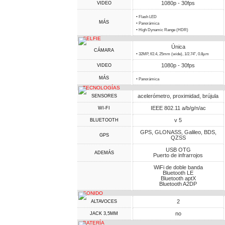
1080p - 30fps
VIDEO
• Flash LED
MÁS
• Panorámica
• High Dynamic Range (HDR)
SELFIE
Única
CÁMARA
• 32MP, f/2.4, 25mm (wide), 1/2.74", 0.8µm
1080p - 30fps
VIDEO
MÁS
• Panorámica
TECNOLOGÍAS
acelerómetro, proximidad, brújula
SENSORES
IEEE 802.11 a/b/g/n/ac
WI-FI
v 5
BLUETOOTH
GPS, GLONASS, Galileo, BDS,
GPS
QZSS
USB OTG
ADEMÁS
Puerto de infrarrojos
WiFi de doble banda
Bluetooth LE
Bluetooth aptX
Bluetooth A2DP
SONIDO
2
ALTAVOCES
no
JACK 3,5MM
BATERÍA