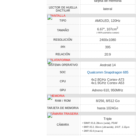
tarjeta de memoria
LECTOR DE HUELLA
lateral
DACTILAR
PANTALLA
AMOLED, 120Hz
TIPO
2
6.67", 107cm
TAMAÑO
(~86% pantalla-cuerpo)
2400x1080
RESOLUCIÓN
395
PPI
20:9
RELACIÓN
PLATAFORMA
Android 14
SISTEMA OPERATIVO
Qualcomm Snapdragon 685
SOC
4x2.8GHz Cortex-A73
CPU
4x1.9GHz Cortex-A53
Adreno 610, 950MHz
GPU
MEMORIA
8/256, 8/512 Go
RAM / ROM
hasta 1024Go
TARJETA DE MEMORIA
CÁMARA TRASERA
Triple
• 50MP, f/1.8, 28mm (wide), PDAF
CÁMARA
• 8MP, f/2.2, 16mm (ultrawide), 1/4.0", 1.12µm
• 2MP, f/2.4 (macro)