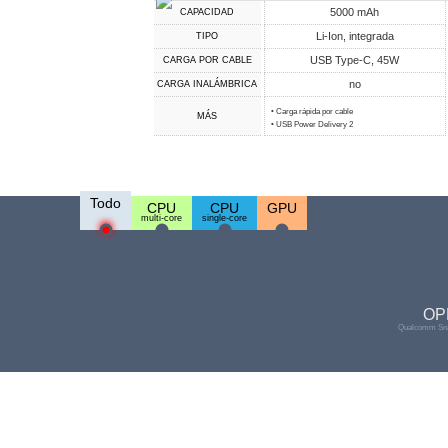
5000 mAh
CAPACIDAD
Li-Ion, integrada
TIPO
USB Type-C, 45W
CARGA POR CABLE
no
CARGA INALÁMBRICA
• Carga rápida por cable
MÁS
• USB Power Delivery 2
Todo
CPU
CPU
GPU
multi-core
single-core
OP
Qualcomm Sna