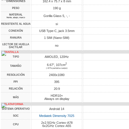
162.4 x 75.7 x 8 mm
DIMENSIONES
190 g
PESO
MATERIAL
Gorilla Glass 5, -, -
frente, abajo, marco
si
RESISTENTE AL AGUA
USB Type-C, jack 3.5mm
CONEXIÓN
1 SIM (Nano-SIM)
RANURA
LECTOR DE HUELLA
no
DACTILAR
PANTALLA
AMOLED, 120Hz
TIPO
2
6.67", 107cm
TAMAÑO
(~87% pantalla-cuerpo)
2400x1080
RESOLUCIÓN
395
PPI
20:9
RELACIÓN
HDR10+
MÁS
Always on display
PLATAFORMA
Android 14
SISTEMA OPERATIVO
Mediatek Dimensity 7025
SOC
2x2.5GHz Cortex-A78
CPU
6x2GHz Cortex-A55