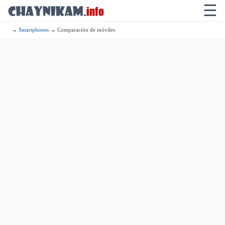
☰
→
Smartphones
→ Comparación de móviles