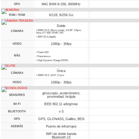
IMG BXM-8-256, 900MHz
GPU
MEMORIA
6/128, 8/256 Go
RAM / ROM
CÁMARA TRASERA
Doble
• 50MP, f/1.5, 26mm (wide), 1/1.95", 0.8µm,
CÁMARA
Sony LYT-600, PDAF, OIS
• 2MP, f/2.4 (depth)
1080p - 30fps
VIDEO
• Flash LED
MÁS
• Panorámica
• High Dynamic Range (HDR)
SELFIE
Única
CÁMARA
• 20MP, f/2.2, 1/4.0", 0.7µm
1080p - 30fps
VIDEO
TECNOLOGÍAS
giroscopio, acelerómetro,
SENSORES
proximidad, brújula
IEEE 802.11 a/b/g/n/ac
WI-FI
v 5
BLUETOOTH
GPS, GLONASS, Galileo, BDS
GPS
Puerto de infrarrojos
ADEMÁS
WiFi de doble banda
Bluetooth LE