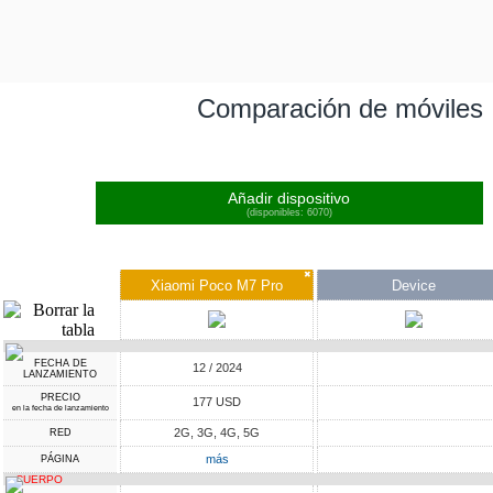
Comparación de móviles
Añadir dispositivo
(disponibles: 6070)
✖
Xiaomi Poco M7 Pro
Device
FECHA DE
12 / 2024
LANZAMIENTO
PRECIO
177 USD
en la fecha de lanzamiento
2G, 3G, 4G, 5G
RED
más
PÁGINA
CUERPO