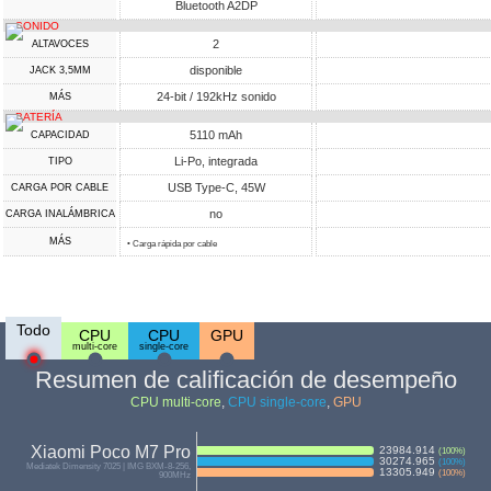
Bluetooth A2DP
SONIDO
2
ALTAVOCES
disponible
JACK 3,5MM
24-bit / 192kHz sonido
MÁS
BATERÍA
5110 mAh
CAPACIDAD
Li-Po, integrada
TIPO
USB Type-C, 45W
CARGA POR CABLE
no
CARGA INALÁMBRICA
MÁS
• Carga rápida por cable
Todo
CPU
CPU
GPU
multi-core
single-core
Resumen de calificación de desempeño
CPU multi-core
,
CPU single-core
,
GPU
Xiaomi Poco M7 Pro
23984.914
(
100
%)
30274.965
(
100
%)
Mediatek Dimensity 7025 | IMG BXM-8-256,
13305.949
(
100
%)
900MHz