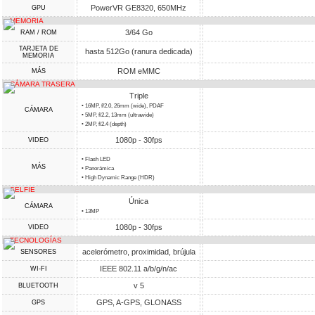
PowerVR GE8320, 650MHz
GPU
MEMORIA
3/64 Go
RAM / ROM
TARJETA DE
hasta 512Go (ranura dedicada)
MEMORIA
ROM eMMC
MÁS
CÁMARA TRASERA
Triple
• 16MP, f/2.0, 26mm (wide), PDAF
CÁMARA
• 5MP, f/2.2, 13mm (ultrawide)
• 2MP, f/2.4 (depth)
1080p - 30fps
VIDEO
• Flash LED
MÁS
• Panorámica
• High Dynamic Range (HDR)
SELFIE
Única
CÁMARA
• 13MP
1080p - 30fps
VIDEO
TECNOLOGÍAS
acelerómetro, proximidad, brújula
SENSORES
IEEE 802.11 a/b/g/n/ac
WI-FI
v 5
BLUETOOTH
GPS, A-GPS, GLONASS
GPS