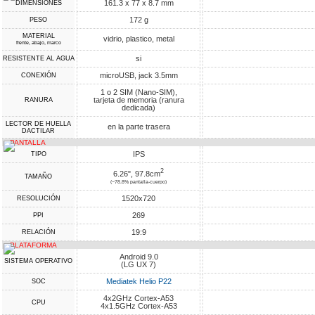
161.3 x 77 x 8.7 mm
DIMENSIONES
172 g
PESO
MATERIAL
vidrio, plastico, metal
frente, abajo, marco
si
RESISTENTE AL AGUA
microUSB, jack 3.5mm
CONEXIÓN
1 o 2 SIM (Nano-SIM),
tarjeta de memoria (ranura
RANURA
dedicada)
LECTOR DE HUELLA
en la parte trasera
DACTILAR
PANTALLA
IPS
TIPO
2
6.26", 97.8cm
TAMAÑO
(~78.8% pantalla-cuerpo)
1520x720
RESOLUCIÓN
269
PPI
19:9
RELACIÓN
PLATAFORMA
Android 9.0
SISTEMA OPERATIVO
(LG UX 7)
Mediatek Helio P22
SOC
4x2GHz Cortex-A53
CPU
4x1.5GHz Cortex-A53