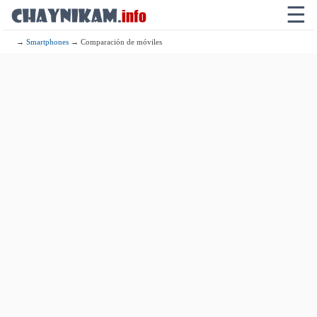
☰
→
Smartphones
→ Comparación de móviles