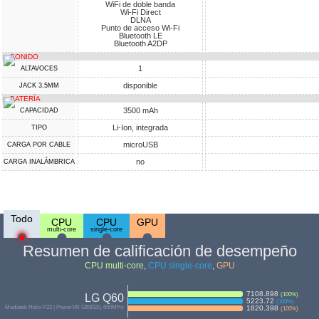
WiFi de doble banda
Wi-Fi Direct
DLNA
Punto de acceso Wi-Fi
Bluetooth LE
Bluetooth A2DP
SONIDO
1
ALTAVOCES
disponible
JACK 3,5MM
BATERÍA
3500 mAh
CAPACIDAD
Li-Ion, integrada
TIPO
microUSB
CARGA POR CABLE
no
CARGA INALÁMBRICA
Todo
CPU
CPU
GPU
multi-core
single-core
Resumen de calificación de desempeño
CPU multi-core
,
CPU single-core
,
GPU
7108.898
(
100
%)
LG Q60
5223.72
(
100
%)
Mediatek Helio P22 | PowerVR GE8320, 650MHz
1820.398
(
100
%)