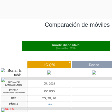
Comparación de móviles
Añadir dispositivo
(disponibles: 6070)
✖
LG Q60
Device
FECHA DE
05 / 2019
LANZAMIENTO
PRECIO
256 USD
en la fecha de lanzamiento
2G, 3G, 4G
RED
más
PÁGINA
CUERPO