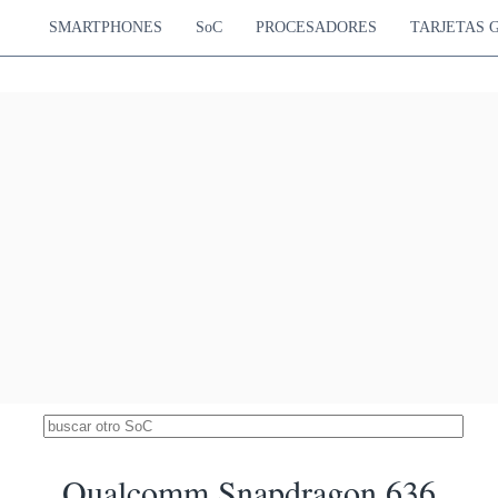
goose M1
Mali-G71 MP20
10.78 %
tex-A53
900 MHz
SMARTPHONES
SoC
PROCESADORES
TARJETAS 
Allwinner A733
13157
-A76
IMG BXM-4-64 MC1
10.42 %
-A55
800 MHz
 Snapdragon 678
13120
Hz Cortex-A76
Adreno 612
10.39 %
Hz Cortex-A55
845 MHz
 Snapdragon 675
13089
Hz Cortex-A76
Adreno 612
10.37 %
Hz Cortex-A55
845 MHz
gon 6s 4G Gen 2
12937
Hz Cortex-A73
Adreno 610
10.25 %
Hz Cortex-A53
1200 MHz
iSilicon Kirin 970
12809
ortex-A73
Mali-G72 MP12
10.15 %
ortex-A53
850 MHz
 Snapdragon 685
11797
Hz Cortex-A73
Adreno 610
9.34 %
Hz Cortex-A53
950 MHz
 Snapdragon 712
11648
Hz Cortex-A75
Adreno 616
9.23 %
Hz Cortex-A55
750 MHz
 Snapdragon 710
11586
Hz Cortex-A75
Adreno 616
9.18 %
Hz Cortex-A55
750 MHz
Qualcomm Snapdragon 636