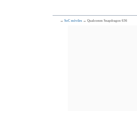
4x2.30 GHz Mon
4x1.70 GHz Cor
192
2x2.00 GHz Cortex
6x1.79 GHz Cortex
→
SoC móviles
→ Qualcomm Snapdragon 636
193
Qualcomm
2x2.20 G
6x1.80 G
194
Qualcomm
2x2.00 G
6x1.70 G
195
Qualcomm Snapdra
4x2.90 G
4x1.90 G
196
H
4x2.36 GHz C
4x1.84 GHz C
197
Qualcomm
4x2.80 G
4x1.90 G
198
Qualcomm
2x2.30 G
6x1.70 G
199
Qualcomm
2x2.20 G
6x1.70 G
200