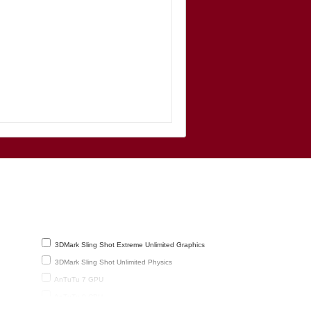
3DMark Sling Shot Extreme Unlimited Graphics
3DMark Sling Shot Unlimited Physics
AnTuTu 7 GPU
AnTuTu 8 CPU