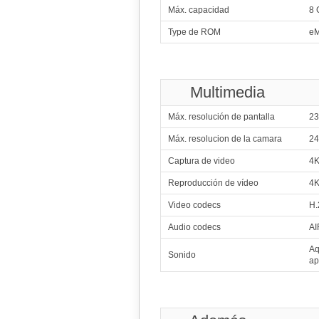
4x2.20 G
Máx. capacidad
8 
4x1.80 G
227
Qualcomm
Type de ROM
eM
2x2
2x1
228
3x1.
Multimedia
229
2x1.60 GHz 
Máx. resolución de pantalla
23
6x1.60 GHz 
230
Qualcomm Snapdr
Máx. resolucion de la camara
24
4x2.10 G
4x1.80 G
Captura de video
4K
231
Reproducción de vídeo
4K
4x2.00 GHz 
4x2.00 GHz 
Video codecs
H.
232
Sams
4x2.30 GHz 
Audio codecs
AI
4x1.70 GHz 
233
Me
Aq
Sonido
4x2.10 GHz 
ap
4x2.00 GHz 
234
Hi
4x2.10 GHz 
4x1.80 GHz 
235