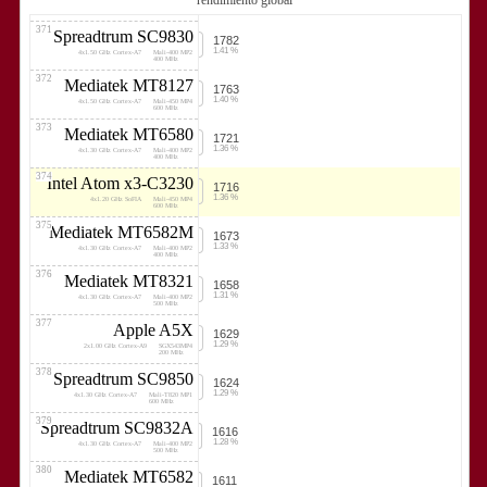
rendimiento global
4x1.70 GHz Cortex-A7
Adreno 305
450 MHz
371
Spreadtrum SC9830
1782
1.41 %
4x1.50 GHz Cortex-A7
Mali-400 MP2
400 MHz
372
Mediatek MT8127
1763
1.40 %
4x1.50 GHz Cortex-A7
Mali-450 MP4
600 MHz
373
Mediatek MT6580
1721
1.36 %
4x1.30 GHz Cortex-A7
Mali-400 MP2
400 MHz
374
Intel Atom x3-C3230
1716
1.36 %
4x1.20 GHz SoFIA
Mali-450 MP4
600 MHz
375
Mediatek MT6582M
1673
1.33 %
4x1.30 GHz Cortex-A7
Mali-400 MP2
400 MHz
376
Mediatek MT8321
1658
1.31 %
4x1.30 GHz Cortex-A7
Mali-400 MP2
500 MHz
377
Apple A5X
1629
1.29 %
2x1.00 GHz Cortex-A9
SGX543MP4
200 MHz
378
Spreadtrum SC9850
1624
1.29 %
4x1.30 GHz Cortex-A7
Mali-T820 MP1
600 MHz
379
Spreadtrum SC9832A
1616
1.28 %
4x1.30 GHz Cortex-A7
Mali-400 MP2
500 MHz
380
Mediatek MT6582
1611