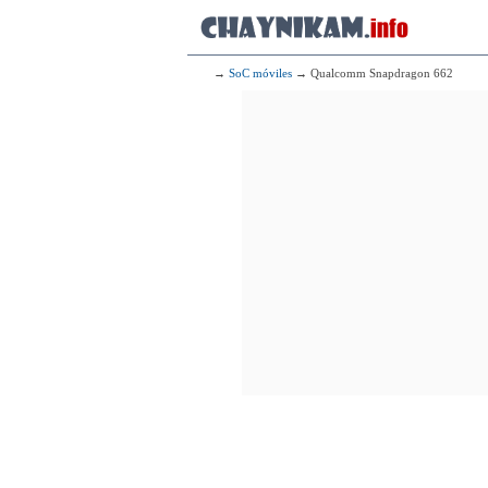
177
Mediatek
2x2.20 GHz 
6x2.00 GHz 
178
Med
→
SoC móviles
→ Qualcomm Snapdragon 662
2x2.05 GHz 
6x2.00 GHz 
179
Me
2x2.00 GHz 
6x2.00 GHz 
180
Mediatek 
2x2.00 GHz 
6x2.00 GHz 
181
Qualcomm 
2x2.20 G
6x1.80 G
182
2x2.30 GHz 
6x2.10 GHz 
183
Qualcomm
2x2.20 G
6x1.80 G
184
Mediate
2x2.20 GHz 
6x2.00 GHz 
185
2x2.34 GHz Hur
2x1.05 GHz Zep