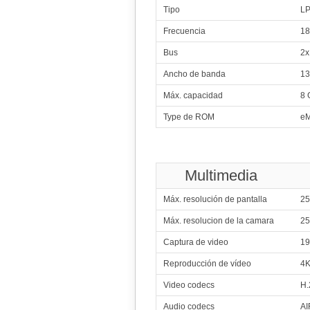
U
Tipo
L
2x2.00 GHz 
6x1.80 GHz 
Frecuencia
18
213
Me
2x2.00 GHz 
Bus
2x
6x1.80 GHz 
214
Me
Ancho de banda
13
2x2.00 GHz 
6x1.80 GHz 
Máx. capacidad
8 
215
Type de ROM
eM
2x2.00 GHz 
6x1.80 GHz 
216
Me
2x2.00 GHz 
6x1.80 GHz 
Multimedia
217
Me
2x2.00 GHz 
6x1.70 GHz 
Máx. resolución de pantalla
25
218
Sams
Máx. resolucion de la camara
25
4x2.30 GHz Mong
4x1.60 GHz Cort
Captura de video
19
219
2x2.00 GHz 
Reproducción de vídeo
4K
6x1.80 GHz 
220
U
Video codecs
H.
2x1.82 GHz 
6x1.82 GHz 
Audio codecs
AI