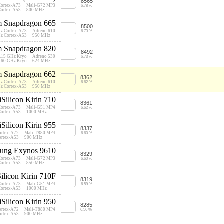
8565
Cortex-A73
Mali-G72 MP3
6.78 %
Cortex-A53
800 MHz
 Snapdragon 665
8500
Hz Cortex-A73
Adreno 610
6.73 %
Hz Cortex-A53
950 MHz
 Snapdragon 820
8492
.15 GHz Kryo
Adreno 530
6.73 %
.60 GHz Kryo
624 MHz
 Snapdragon 662
8362
Hz Cortex-A73
Adreno 610
6.62 %
Hz Cortex-A53
950 MHz
iSilicon Kirin 710
8361
Cortex-A73
Mali-G51 MP4
6.62 %
Cortex-A53
1000 MHz
iSilicon Kirin 955
8337
ortex-A72
Mali-T880 MP4
6.60 %
ortex-A53
900 MHz
ung Exynos 9610
8329
Cortex-A73
Mali-G72 MP3
6.60 %
Cortex-A53
850 MHz
ilicon Kirin 710F
8319
Cortex-A73
Mali-G51 MP4
6.59 %
Cortex-A53
1000 MHz
iSilicon Kirin 950
8285
ortex-A72
Mali-T880 MP4
6.56 %
ortex-A53
900 MHz