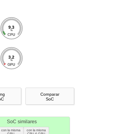
9.3
%
CPU
3.2
%
GPU
ing
Comparar
oC
SoC
SoC similares
con la misma
con la misma
GPU
CPU & GPU