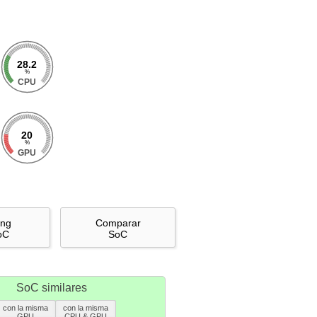
28.2
%
CPU
20
%
GPU
ing
Comparar
oC
SoC
SoC similares
con la misma
con la misma
GPU
CPU & GPU