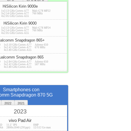
HiSilicon Kirin 9000e
1x3.13 GHz Cortex-A77
Mali-G78 MP22
3x2.54 GHz Cortex-A77
760 MHz
4x2.05 GHz Cortex-A55
HiSilicon Kirin 9000
1x3.13 GHz Cortex-A77
Mali-G78 MP24
3x2.54 GHz Cortex-A77
760 MHz
4x2.05 GHz Cortex-A55
alcomm Snapdragon 865+
0
1x3.10 GHz Cortex-A77
Adreno 650
m
3x2.42 GHz Cortex-A77
670 MHz
4x1.80 GHz Cortex-A55
ualcomm Snapdragon 865
9
1x2.84 GHz Cortex-A77
Adreno 650
m
3x2.42 GHz Cortex-A77
587 MHz
4x1.80 GHz Cortex-A55
Smartphones con
omm Snapdragon 870 5G
2022
2021
2023
vivo Pad Air
SD
11.5" IPS
8MP
mAh
2800x1840 (291ppi)
12/512 Go max