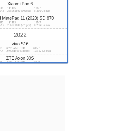
Xiaomi Pad 6
USD
11" IPS
13MP
mAh
2880x1800 (309ppi)
8/256 Go max
 MatePad 11 (2023) SD 870
USD
11" IPS
13MP
mAh
2560x1600 (275ppi)
8/256 Go max
2022
vivo S16
SD
6.78" AMOLED
64MP
mAh
2400x1080 (388ppi)
12/512 Go max
ZTE Axon 30S
SD
6.92" AMOLED
64MP
mAh
2460x1080 (400ppi)
12/256 Go max
MatePad Pro 11 (2022) SD870
USD
11" OLED
13MP
mAh
2560x1600 (274ppi)
8/256 Go max
Xiaomi Pad 5 Pro 12.4
SD
12.4" IPS
50MP
mAh
2560x1600 (243ppi)
12/512 Go max
Realme GT Neo 3T
USD
6.62" AMOLED
64MP
mAh
2400x1080 (398ppi)
8/256 Go max
Xiaomi Poco F4
SD
6.67" AMOLED
64MP
mAh
2400x1080 (395ppi)
12/256 Go max
vivo iQOO Neo 6