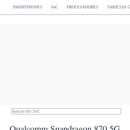
 GHz Everest
A18 GPU
67.54 
0 GHz Sawtooth
1398 MHz
SMARTPHONES
SoC
PROCESADORES
TARJETAS 
dragon 8s Gen 4
8437
 Cortex-X4
Adreno 825
 Cortex-A720
1125 MHz
66.83 %
 Cortex-A720
 Cortex-A720
 Dimensity 9400e
82158
Immortalis-G720 MC12
65.08 %
1300 MHz
20
 Dimensity 9300+
81889
Immortalis-G720 MC12
64.86 %
1300 MHz
20
pdragon 8 Gen 3
81407
 Cortex-X4
Adreno 750
 Cortex-A720
903 MHz
64.48 %
 Cortex-A720
 Cortex-A520
Apple M1
78946
Firestorm
M1 GPU (8-core)
62.53 %
Icestorm
1278 MHz
k Dimensity 9300
78888
Immortalis-G720 MC12
62.49 %
1300 MHz
20
le Apple A17 Pro
74582
Everest
Apple A17 GPU
59.08 %
Qualcomm Snapdragon 870 5G
 Sawtooth
1398 MHz