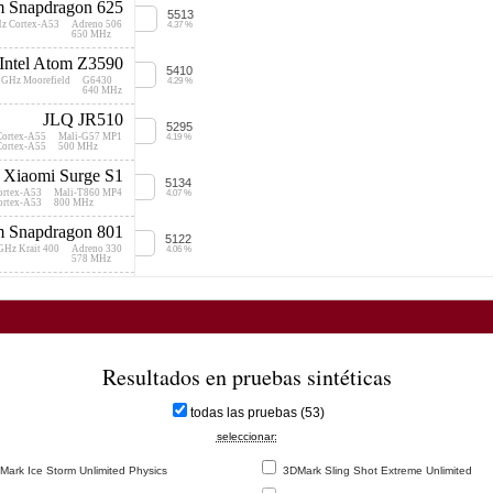
 Snapdragon 625
5513
Hz Cortex-A53
Adreno 506
4.37 %
650 MHz
Intel Atom Z3590
5410
 GHz Moorefield
G6430
4.29 %
640 MHz
JLQ JR510
5295
Cortex-A55
Mali-G57 MP1
4.19 %
Cortex-A55
500 MHz
Xiaomi Surge S1
5134
ortex-A53
Mali-T860 MP4
4.07 %
ortex-A53
800 MHz
 Snapdragon 801
5122
GHz Krait 400
Adreno 330
4.06 %
578 MHz
diatek Helio G50
5116
tex-A53
PowerVR GE8320
4.05 %
680 MHz
diatek Helio G35
5080
tex-A53
PowerVR GE8320
4.02 %
Resultados en pruebas sintéticas
680 MHz
ung Exynos 7880
5057
todas las pruebas (53)
ortex-A53
Mali-T830 MP3
4.01 %
600 MHz
seleccionar:
diatek Helio G36
5034
ark Ice Storm Unlimited Physics
3DMark Sling Shot Extreme Unlimited
tex-A53
PowerVR GE8320
3.99 %
tex-A53
680 MHz