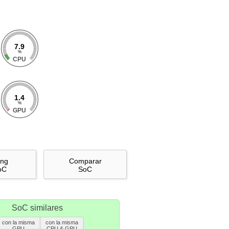
7.9
%
CPU
1.4
%
GPU
ing
Comparar
oC
SoC
SoC similares
con la misma
con la misma
GPU
CPU & GPU