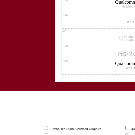
275
Qualcomm
8x2.00 G
276
4x2.50
277
4x2.00 GHz 
4x1.50 GHz 
278
4x2.10 GHz C
4x1.40 GHz C
279
Qualcomm
4x2.45 
280
Me
8x2.20 GHz Cor
281
Me
8x2.30 GHz Cor
282
Sams
8x1.90 GHz C
283
Me
3DMark Ice Storm Unlimited Graphics
3DM
4x2.20 GHz Cor
4x1.80 GHz Cor