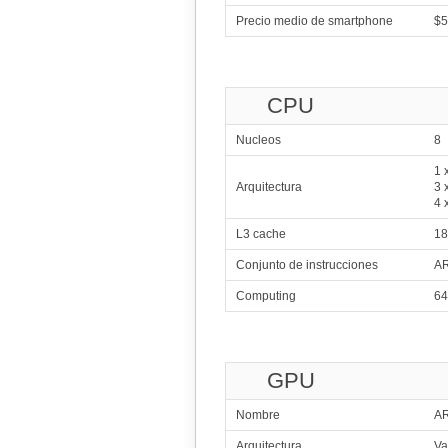
Precio medio de smartphone
$5
CPU
Nucleos
8
1 
Arquitectura
3 
4 
L3 cache
18
Conjunto de instrucciones
AR
Computing
64
GPU
Nombre
AR
Arquitectura
Va