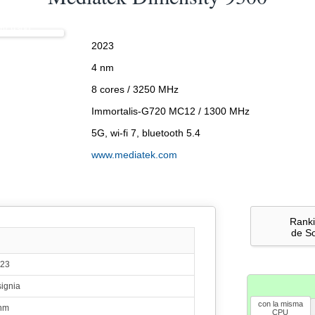
ty 9300
2023
4 nm
8 cores / 3250 MHz
Immortalis-G720 MC12 / 1300 MHz
5G, wi-fi 7, bluetooth 5.4
www.mediatek.com
Rank
de S
23
signia
con la misma
nm
CPU