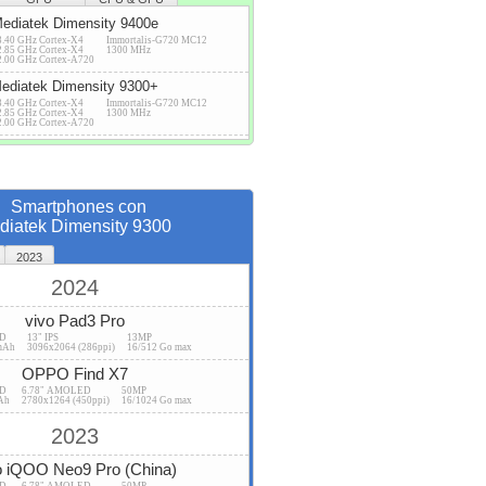
ediatek Dimensity 9400e
3.40 GHz Cortex-X4
Immortalis-G720 MC12
2.85 GHz Cortex-X4
1300 MHz
2.00 GHz Cortex-A720
ediatek Dimensity 9300+
3.40 GHz Cortex-X4
Immortalis-G720 MC12
2.85 GHz Cortex-X4
1300 MHz
2.00 GHz Cortex-A720
Smartphones con
diatek Dimensity 9300
2023
2024
vivo Pad3 Pro
SD
13" IPS
13MP
mAh
3096x2064 (286ppi)
16/512 Go max
OPPO Find X7
SD
6.78" AMOLED
50MP
Ah
2780x1264 (450ppi)
16/1024 Go max
2023
o iQOO Neo9 Pro (China)