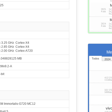
25
M
2025
1x
4 nm
3x
4x
M
2024
1x
4 nm
3x
4x
x 3.25 GHz Cortex-X4
x 2.85 GHz Cortex-X4
x 2.00 GHz Cortex-A720
Me
.048828125 MB
Todos
2024
Mv9.2-A
-bit
413 U
11500
561 U
5000m
M Immortalis-G720 MC12
viv
lhall 5