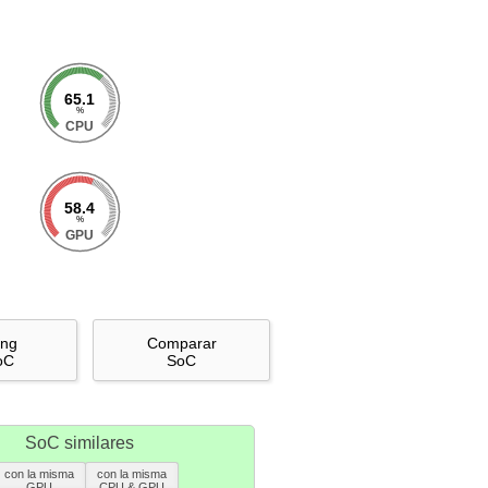
65.1
%
CPU
58.4
%
GPU
ing
Comparar
oC
SoC
SoC similares
con la misma
con la misma
GPU
CPU & GPU