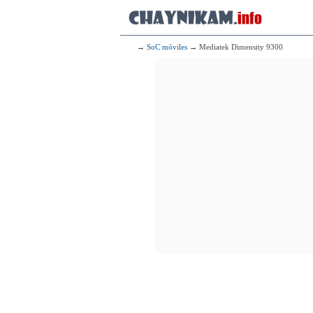
→
SoC móviles
→ Mediatek Dimensity 9300