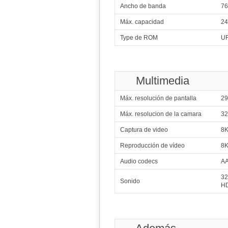
Ancho de banda
76
Máx. capacidad
24
Type de ROM
UF
1
Qualcomm Snapdrag
2x4.61 GHz Oryo
Multimedia
6x3.63 GHz Oryo
2
Mediate
Máx. resolución de pantalla
29
1x4.21 GHz C1-Ult
3x3.50 GHz C1-Pr
4x2.70 GHz C1-Pro
Máx. resolucion de la camara
32
3
Sams
Captura de video
8K
1x3.80
3x3.25
6x2.75
Reproducción de vídeo
8K
4
Qualcomm Sn
Audio codecs
AA
2x4.
6x3.
5
32
Sonido
HD
2x4.26 G
4x2.60 G
6
Mediatek Di
1x3.73 GHz Cortex-X925
3x3.30 GHz Cortex-X4
4x2.40 GHz Cortex-A720