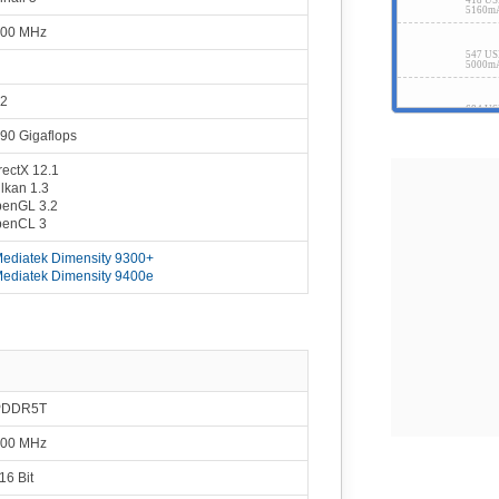
418 U
5160m
00 MHz
547 U
5000m
2
684 U
5260m
90 Gigaflops
rectX 12.1
lkan 1.3
enGL 3.2
enCL 3
ediatek Dimensity 9300+
ediatek Dimensity 9400e
PDDR5T
00 MHz
16 Bit