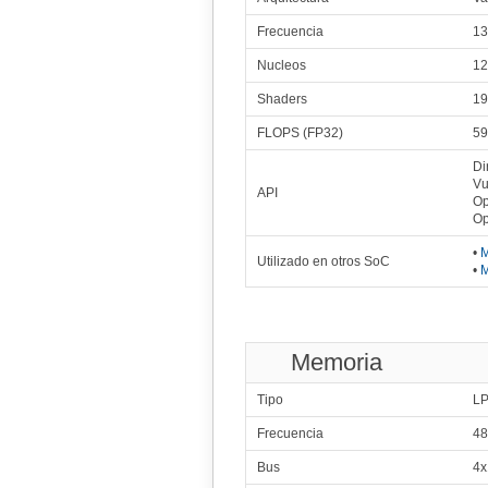
Frecuencia
13
Nucleos
12
Shaders
19
FLOPS (FP32)
59
Di
Vu
API
Op
Op
•
M
Utilizado en otros SoC
•
M
Memoria
Tipo
L
Frecuencia
48
Bus
4x