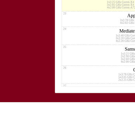
1x3.25 GHz Cortex-X4
3x2.85 GHz Cortex-X4
4x2.00 GHz Cortex-A7
23
App
2x3.78 GHz 
4x2.02 GHz
24
Mediate
1x3.40 GHz Co
3x3.20 GHz Co
4x2.20 GHz Co
25
Sams
1x3.21 GHz
2x2.90 GHz
3x2.60 GHz
4x2.00 GHz
26
1x3.78 GHz C
5x3.05 GHz C
2x2.25 GHz C
27
2x3.46 GHz 
4x2.02 GHz 
28
Qualcomm Snap
1x3.36 GHz
2x2.80 GHz
2x2.80 GHz
3x2.00 GHz
29
Samsu
1x3.11 GHz
2x2.90 GHz
3x2.60 GHz