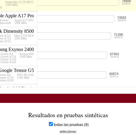
78888
Immortalis-G720 MC12
62.49 %
1300 MHz
20
le Apple A17 Pro
74582
Everest
Apple A17 GPU
59.08 %
 Sawtooth
1398 MHz
k Dimensity 8500
71398
rtex-A725
Mali-G720 MC8
56.55 %
rtex-A725
1300 MHz
rtex-A725
ung Exynos 2400
67463
 Cortex-X4
Xclipse 940
 Cortex-A720
1306 MHz
53.44 %
 Cortex-A720
 Cortex-A520
Google Tensor G5
66874
ortex-X4
DXT-48-1536
52.97 %
ortex-A725
1100 MHz
ortex-A520
Apple A16 Bionic
66051
Everest
A16 Bionic GPU
52.32 %
Sawtooth
700 MHz
dragon 8+ Gen 2
64823
 Cortex-X3
Adreno 740
 Cortex-A715
719 MHz
51.35 %
Resultados en pruebas sintéticas
 Cortex-A710
 Cortex-A510
ng Exynos 2400e
todas las pruebas (9)
64586
 Cortex-X4
Xclipse 940
seleccionar:
 Cortex-A720
1200 MHz
51.16 %
 Cortex-A720