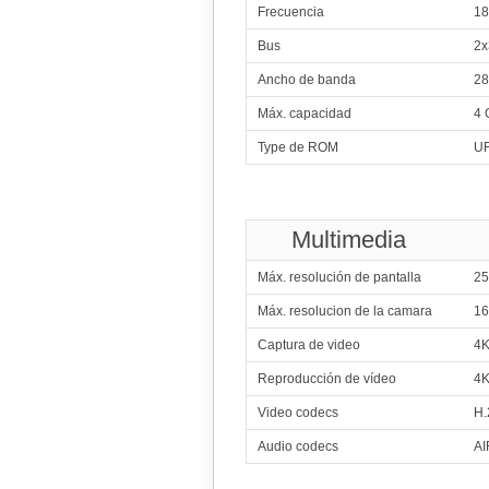
2x2.00 GHz 
Frecuencia
18
6x2.00 GHz 
180
Mediatek 
Bus
2x
2x2.00 GHz 
6x2.00 GHz 
Ancho de banda
28
181
Qualcomm 
Máx. capacidad
4 
2x2.20 G
6x1.80 G
Type de ROM
UF
182
2x2.30 GHz 
6x2.10 GHz 
183
Qualcomm
2x2.20 G
Multimedia
6x1.80 G
184
Mediate
Máx. resolución de pantalla
25
2x2.20 GHz 
6x2.00 GHz 
Máx. resolucion de la camara
16
185
2x2.34 GHz Hur
Captura de video
4K
2x1.05 GHz Zep
186
Mediat
Reproducción de vídeo
4K
2x2.20 GHz 
6x2.00 GHz 
Video codecs
H.
187
Audio codecs
AI
2x2.26 GHz T
188
Me