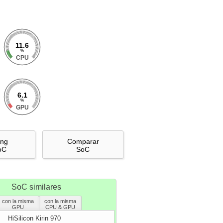
11.6
%
CPU
6.1
%
GPU
ing
Comparar
oC
SoC
SoC similares
con la misma
con la misma
GPU
CPU & GPU
HiSilicon Kirin 970