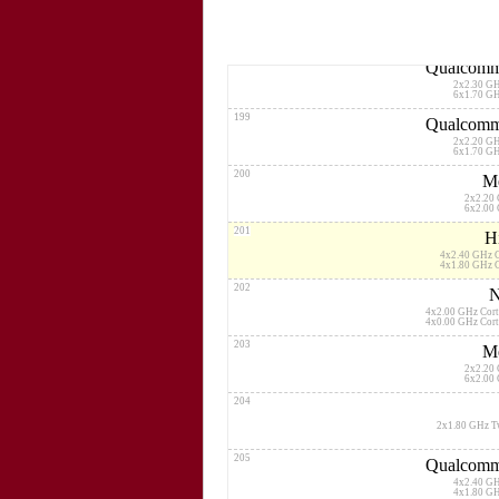
197
Qualcomm
4x2.80 G
4x1.90 G
198
Qualcomm
2x2.30 G
6x1.70 G
199
Qualcomm
2x2.20 G
6x1.70 G
200
Me
2x2.20
6x2.00
201
H
4x2.40 GHz 
4x1.80 GHz 
202
N
4x2.00 GHz Cor
4x0.00 GHz Cor
203
Me
2x2.20
6x2.00
204
2x1.80 GHz T
205
Qualcomm
4x2.40 G
4x1.80 G