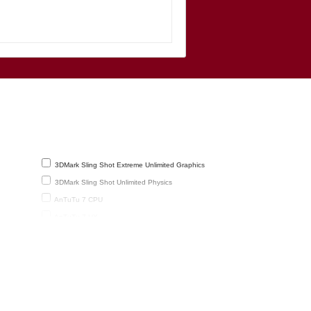
3DMark Sling Shot Extreme Unlimited Graphics
3DMark Sling Shot Unlimited Physics
AnTuTu 7 CPU
AnTuTu 7 UX
AnTuTu 9 Total
Geekbench 4.0 Multi-Core
Geekbench 5.1 / 5.2 64 Bit Multi-Core
reen
GFXBench 1440p Manhattan 3.1.1 Offscreen
(frames)
GFXBench 3.0 Manhattan Offscreen