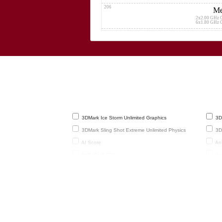
206
Me
2x2.00 GHz 
6x1.80 GHz 
207
Me
2x2.00 GHz 
6x1.80 GHz 
208
2x2.00 GHz 
6x1.80 GHz 
209
Qualcomm
2x2.00 G
6x1.70 G
210
Me
3DMark Ice Storm Unlimited Graphics
3DM
2x2.00 GHz 
6x1.80 GHz 
3DMark Sling Shot Extreme Unlimited Physics
3DM
211
Sams
AI Score
AnT
2x2.40 GHz 
6x2.00 GHz 
AnTuTu 7 GPU
An
212
U
AnTuTu 9 CPU
An
2x2.00 GHz 
6x1.80 GHz 
AnTuTu 9 UX
Bas
213
Me
Geekbench 4.0 Single-Core
Gee
2x2.00 GHz 
6x1.80 GHz 
Geekbench 5.1 / 5.2 64-Bit Single-Core
GF
214
(frames
Me
2x2.00 GHz 
GFXBench 2.7 T-Rex HD Offscreen
GF