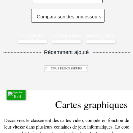
Comparaison des processeurs
Intel Xeon E3-
AMD Athlon Silver
Intel Core Ultra 5
1558L v5
10
335
Récemment ajouté
Ξ
TOUS PROCESSEURS
Ξ
disponible
874
Cartes graphiques
Découvrez le classement des cartes vidéo, compilé en fonction de
leur vitesse dans plusieurs centaines de jeux informatiques. La cote