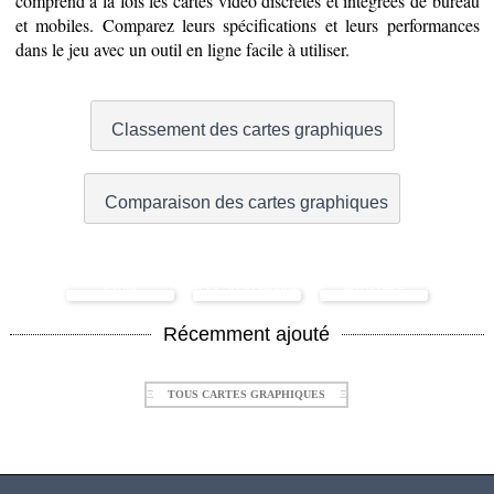
comprend à la fois les cartes vidéo discrètes et intégrées de bureau
et mobiles. Comparez leurs spécifications et leurs performances
dans le jeu avec un outil en ligne facile à utiliser.
Classement des cartes graphiques
Comparaison des cartes graphiques
AMD Radeon
NVIDIA GeForce
AMD Radeon RX
820M
RTX 5050 Mobile
9070 GRE
Récemment ajouté
Ξ
TOUS CARTES GRAPHIQUES
Ξ