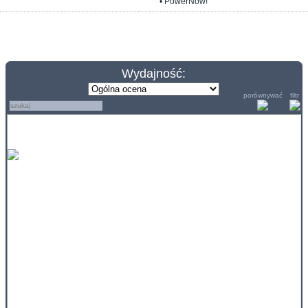
• PowerNow!
Wydajność:
porównywać
filtr