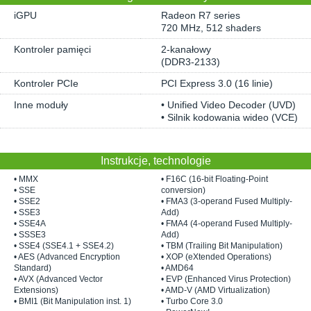
iGPU
Radeon R7 series
720 MHz, 512 shaders
Kontroler pamięci
2-kanałowy
(DDR3-2133)
Kontroler PCIe
PCI Express 3.0 (16 linie)
Inne moduły
• Unified Video Decoder (UVD)
• Silnik kodowania wideo (VCE)
Instrukcje, technologie
• MMX
• F16C (16-bit Floating-Point
• SSE
conversion)
• SSE2
• FMA3 (3-operand Fused Multiply-
• SSE3
Add)
• SSE4A
• FMA4 (4-operand Fused Multiply-
• SSSE3
Add)
• SSE4 (SSE4.1 + SSE4.2)
• TBM (Trailing Bit Manipulation)
• AES (Advanced Encryption
• XOP (eXtended Operations)
Standard)
• AMD64
• AVX (Advanced Vector
• EVP (Enhanced Virus Protection)
Extensions)
• AMD-V (AMD Virtualization)
• BMI1 (Bit Manipulation inst. 1)
• Turbo Core 3.0