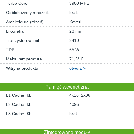
Turbo Core
3900 MHz
Odblokowany mnożnik
brak
Architektura (rdzeń)
Kaveri
Litografia
28 nm
Tranzystorów, mil.
2410
TDP
65 W
Maks. temperatura
71,3° C
Witryna produktu
otwórz >
Pamięć wewnętrzna
L1 Cache, Кb
4x16+2x96
L2 Cache, Кb
4096
L3 Cache, Кb
brak
Zintegrowane moduły