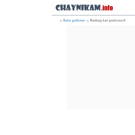
→
Karty graficzne
→ Ranking kart graficznych