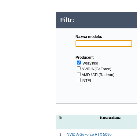
Filtr:
Nazwa modelu:
Producent
Wszystko
NVIDIA (GeForce)
AMD / ATI (Radeon)
INTEL
№
Karta graficzna
1
NVIDIA GeForce RTX 5090