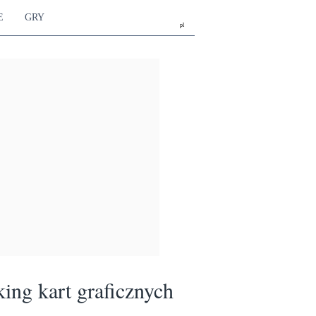
E
GRY
pl
ing kart graficznych