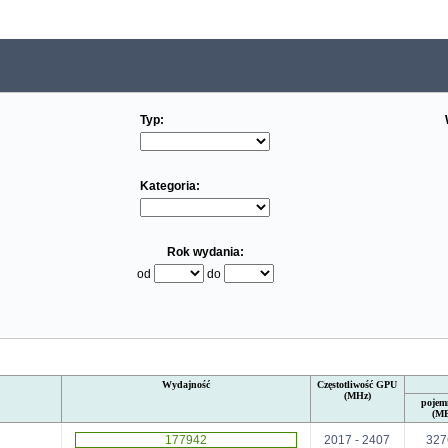
Typ:
Kategoria:
Rok wydania:
od
do
Wydajność
Częstotliwość GPU
(MHz)
pojem
(M
177942
2017 - 2407
327