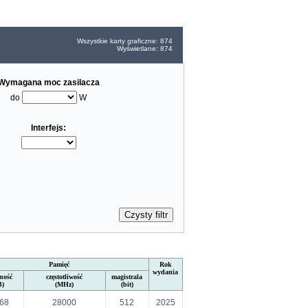
Wszystkie karty graficzne: 874
Wyświetlane: 874
Wymagana moc zasilacza
do
W
Interfejs:
Pamięć
Rok
wydania
ność
częstotliwość
magistrala
B)
(MHz)
(bit)
68
28000
512
2025