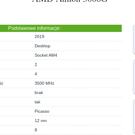
Podstawowe informacje:
2019
Desktop
Socket AM4
2
4
ść
3500 MHz
brak
tak
Picasso
12 nm
8