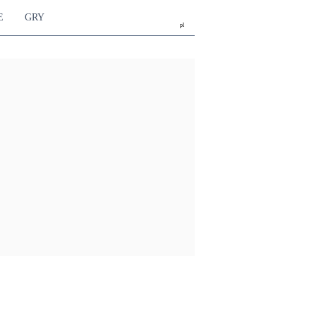
E
GRY
pl