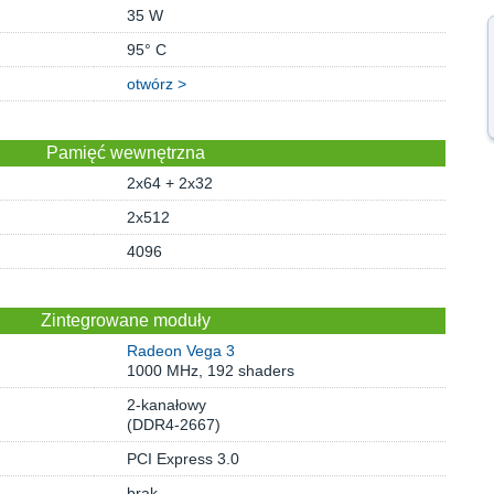
35 W
95° C
otwórz >
Pamięć wewnętrzna
2x64 + 2x32
2x512
4096
Zintegrowane moduły
Radeon Vega 3
1000 MHz, 192 shaders
2-kanałowy
(DDR4-2667)
PCI Express 3.0
brak