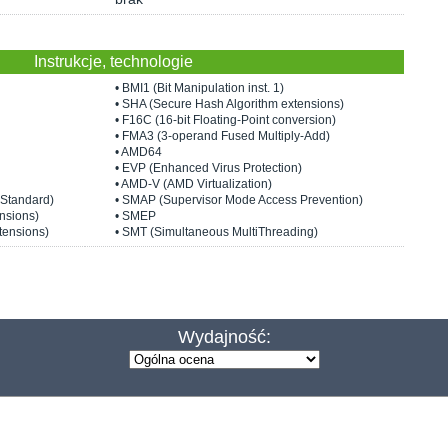
Instrukcje, technologie
• BMI1 (Bit Manipulation inst. 1)
• SHA (Secure Hash Algorithm extensions)
• F16C (16-bit Floating-Point conversion)
• FMA3 (3-operand Fused Multiply-Add)
• AMD64
• EVP (Enhanced Virus Protection)
• AMD-V (AMD Virtualization)
 Standard)
• SMAP (Supervisor Mode Access Prevention)
nsions)
• SMEP
tensions)
• SMT (Simultaneous MultiThreading)
Wydajność: