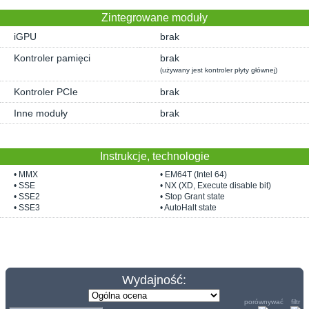
Zintegrowane moduły
iGPU
brak
Kontroler pamięci
brak
(używany jest kontroler płyty głównej)
Kontroler PCIe
brak
Inne moduły
brak
Instrukcje, technologie
• MMX
• EM64T (Intel 64)
• SSE
• NX (XD, Execute disable bit)
• SSE2
• Stop Grant state
• SSE3
• AutoHalt state
Wydajność:
porównywać
filtr