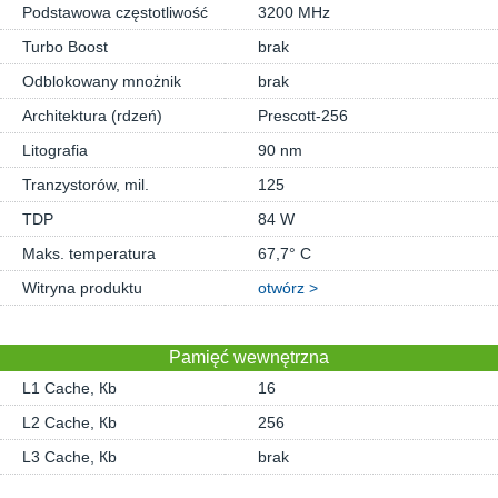
Podstawowa częstotliwość
3200 MHz
Turbo Boost
brak
Odblokowany mnożnik
brak
Architektura (rdzeń)
Prescott-256
Litografia
90 nm
Tranzystorów, mil.
125
TDP
84 W
Maks. temperatura
67,7° C
Witryna produktu
otwórz >
Pamięć wewnętrzna
L1 Cache, Кb
16
L2 Cache, Кb
256
L3 Cache, Кb
brak