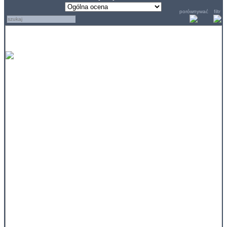
porównywać
filtr