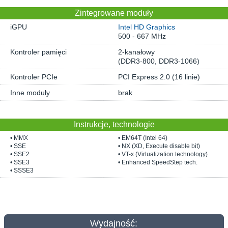
Zintegrowane moduły
iGPU
Intel HD Graphics
500 - 667 MHz
Kontroler pamięci
2-kanałowy
(DDR3-800, DDR3-1066)
Kontroler PCIe
PCI Express 2.0 (16 linie)
Inne moduły
brak
Instrukcje, technologie
• MMX
• EM64T (Intel 64)
• SSE
• NX (XD, Execute disable bit)
• SSE2
• VT-x (Virtualization technology)
• SSE3
• Enhanced SpeedStep tech.
• SSSE3
Wydajność: