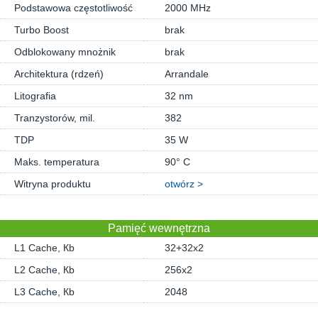
Podstawowa częstotliwość
2000 MHz
Turbo Boost
brak
Odblokowany mnożnik
brak
Architektura (rdzeń)
Arrandale
Litografia
32 nm
Tranzystorów, mil.
382
TDP
35 W
Maks. temperatura
90° C
Witryna produktu
otwórz >
Pamięć wewnętrzna
L1 Cache, Кb
32+32x2
L2 Cache, Кb
256x2
L3 Cache, Кb
2048