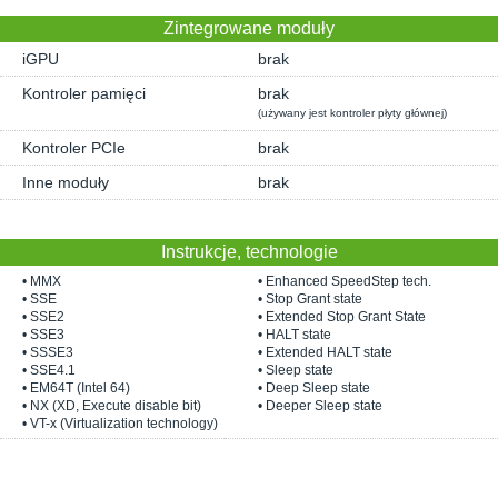
Zintegrowane moduły
iGPU
brak
Kontroler pamięci
brak
(używany jest kontroler płyty głównej)
Kontroler PCIe
brak
Inne moduły
brak
Instrukcje, technologie
• MMX
• Enhanced SpeedStep tech.
• SSE
• Stop Grant state
• SSE2
• Extended Stop Grant State
• SSE3
• HALT state
• SSSE3
• Extended HALT state
• SSE4.1
• Sleep state
• EM64T (Intel 64)
• Deep Sleep state
• NX (XD, Execute disable bit)
• Deeper Sleep state
• VT-x (Virtualization technology)