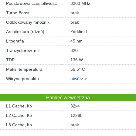
Podstawowa częstotliwość
3200 MHz
Turbo Boost
brak
Odblokowany mnożnik
brak
Architektura (rdzeń)
Yorkfield
Litografia
45 nm
Tranzystorów, mil.
820
TDP
136 W
Maks. temperatura
55,5° C
Witryna produktu
otwórz >
Pamięć wewnętrzna
L1 Cache, Кb
32x4
L2 Cache, Кb
12288
L3 Cache, Кb
brak