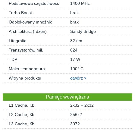
Podstawowa częstotliwość
1400 MHz
Turbo Boost
brak
Odblokowany mnożnik
brak
Architektura (rdzeń)
Sandy Bridge
Litografia
32 nm
Tranzystorów, mil.
624
TDP
17 W
Maks. temperatura
100° C
Witryna produktu
otwórz >
Pamięć wewnętrzna
L1 Cache, Кb
2x32 + 2x32
L2 Cache, Кb
256x2
L3 Cache, Кb
3072