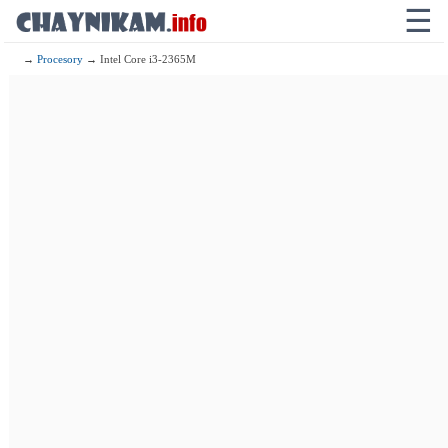
☰
→
Procesory
→ Intel Core i3-2365M