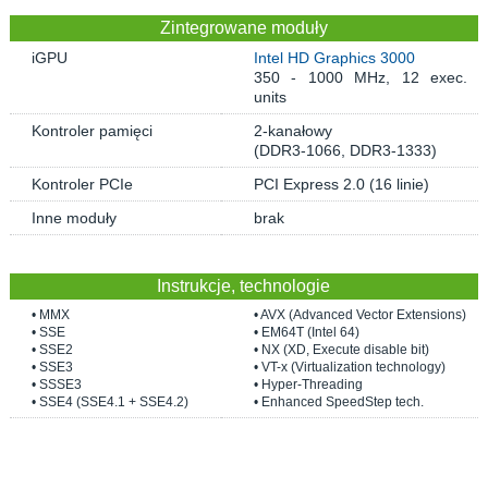
Zintegrowane moduły
iGPU
Intel HD Graphics 3000
350 - 1000 MHz, 12 exec.
units
Kontroler pamięci
2-kanałowy
(DDR3-1066, DDR3-1333)
Kontroler PCIe
PCI Express 2.0 (16 linie)
Inne moduły
brak
Instrukcje, technologie
• MMX
• AVX (Advanced Vector Extensions)
• SSE
• EM64T (Intel 64)
• SSE2
• NX (XD, Execute disable bit)
• SSE3
• VT-x (Virtualization technology)
• SSSE3
• Hyper-Threading
• SSE4 (SSE4.1 + SSE4.2)
• Enhanced SpeedStep tech.