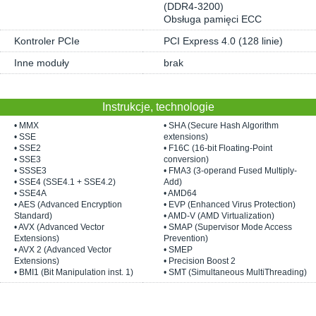
(DDR4-3200)
Obsługa pamięci ECC
Kontroler PCIe
PCI Express 4.0 (128 linie)
Inne moduły
brak
Instrukcje, technologie
• MMX
• SHA (Secure Hash Algorithm
• SSE
extensions)
• SSE2
• F16C (16-bit Floating-Point
• SSE3
conversion)
• SSSE3
• FMA3 (3-operand Fused Multiply-
• SSE4 (SSE4.1 + SSE4.2)
Add)
• SSE4A
• AMD64
• AES (Advanced Encryption
• EVP (Enhanced Virus Protection)
Standard)
• AMD-V (AMD Virtualization)
• AVX (Advanced Vector
• SMAP (Supervisor Mode Access
Extensions)
Prevention)
• AVX 2 (Advanced Vector
• SMEP
Extensions)
• Precision Boost 2
• BMI1 (Bit Manipulation inst. 1)
• SMT (Simultaneous MultiThreading)