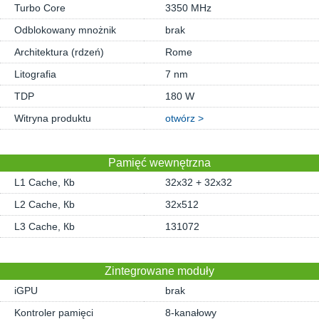
Turbo Core
3350 MHz
Odblokowany mnożnik
brak
Architektura (rdzeń)
Rome
Litografia
7 nm
TDP
180 W
Witryna produktu
otwórz >
Pamięć wewnętrzna
L1 Cache, Кb
32x32 + 32x32
L2 Cache, Кb
32x512
L3 Cache, Кb
131072
Zintegrowane moduły
iGPU
brak
Kontroler pamięci
8-kanałowy