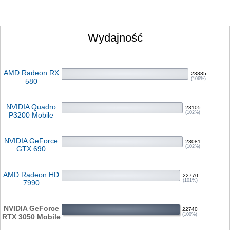
Wydajność
AMD Radeon RX
23885
(106%)
580
NVIDIA Quadro
23105
(102%)
P3200 Mobile
NVIDIA GeForce
23081
(102%)
GTX 690
AMD Radeon HD
22770
(101%)
7990
NVIDIA GeForce
22740
(100%)
RTX 3050 Mobile