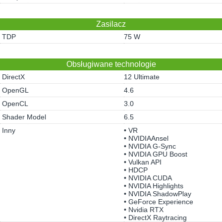
Zasilacz
TDP
75 W
Obsługiwane technologie
DirectX
12 Ultimate
OpenGL
4.6
OpenCL
3.0
Shader Model
6.5
Inny
• VR
• NVIDIAAnsel
• NVIDIA G-Sync
• NVIDIA GPU Boost
• Vulkan API
• HDCP
• NVIDIA CUDA
• NVIDIA Highlights
• NVIDIA ShadowPlay
• GeForce Experience
• Nvidia RTX
• DirectX Raytracing