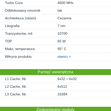
Turbo Core
4600 MHz
Odblokowany mnożnik
tak
Architektura (rdzeń)
Cezanne
Litografia
7 nm
Tranzystorów, mil.
10700
TDP
65 W
Maks. temperatura
95° C
Witryna produktu
otwórz >
Pamięć wewnętrzna
L1 Cache, Кb
6x32 + 6x32
L2 Cache, Кb
6x512
L3 Cache, Кb
16384
Zintegrowane moduły