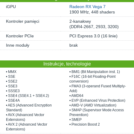
iGPU
Radeon RX Vega 7
1900 MHz, 448 shaders
Kontroler pamięci
2-kanałowy
(DDR4-2667, 2933, 3200)
Kontroler PCIe
PCI Express 3.0 (16 linie)
Inne moduły
brak
Instrukcje, technologie
• MMX
• BMI1 (Bit Manipulation inst. 1)
• SSE
• F16C (16-bit Floating-Point
• SSE2
conversion)
• SSE3
• FMA3 (3-operand Fused Multiply-
• SSSE3
Add)
• SSE4 (SSE4.1 + SSE4.2)
• AMD64
• SSE4A
• EVP (Enhanced Virus Protection)
• AES (Advanced Encryption
• AMD-V (AMD Virtualization)
Standard)
• SMAP (Supervisor Mode Access
• AVX (Advanced Vector
Prevention)
Extensions)
• SMEP
• AVX 2 (Advanced Vector
• Precision Boost 2
Extensions)