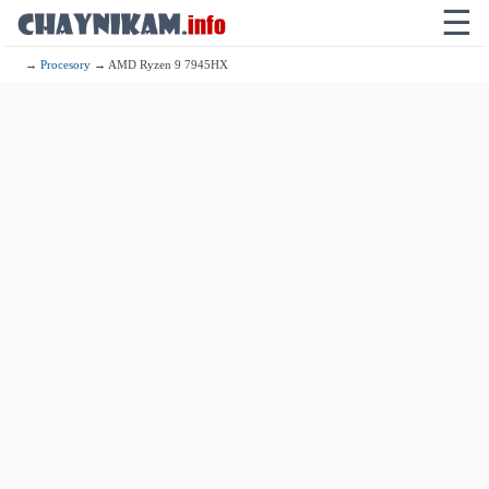
☰
→
Procesory
→ AMD Ryzen 9 7945HX