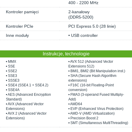
400 - 2200 MHz
Kontroler pamięci
2-kanałowy
(DDR5-5200)
Kontroler PCIe
PCI Express 5.0 (28 linie)
Inne moduły
• USB controller
Instrukcje, technologie
• MMX
• AVX 512 (Advanced Vector
• SSE
Extensions 512)
• SSE2
• BMI1, BMI2 (Bit Manipulation inst.)
• SSE3
• SHA (Secure Hash Algorithm
• SSSE3
extensions)
• SSE4 (SSE4.1 + SSE4.2)
• F16C (16-bit Floating-Point
• SSE4A
conversion)
• AES (Advanced Encryption
• FMA3 (3-operand Fused Multiply-
Standard)
Add)
• AVX (Advanced Vector
• AMD64
Extensions)
• EVP (Enhanced Virus Protection)
• AVX 2 (Advanced Vector
• AMD-V (AMD Virtualization)
Extensions)
• Precision Boost 2
• SMT (Simultaneous MultiThreading)