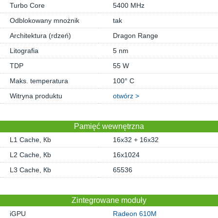
Turbo Core
5400 MHz
Odblokowany mnożnik
tak
Architektura (rdzeń)
Dragon Range
Litografia
5 nm
TDP
55 W
Maks. temperatura
100° C
Witryna produktu
otwórz >
Pamięć wewnętrzna
L1 Cache, Кb
16x32 + 16x32
L2 Cache, Кb
16x1024
L3 Cache, Кb
65536
Zintegrowane moduły
iGPU
Radeon 610M