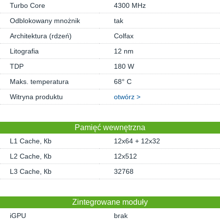
Turbo Core
4300 MHz
Odblokowany mnożnik
tak
Architektura (rdzeń)
Colfax
Litografia
12 nm
TDP
180 W
Maks. temperatura
68° C
Witryna produktu
otwórz >
Pamięć wewnętrzna
L1 Cache, Кb
12x64 + 12x32
L2 Cache, Кb
12x512
L3 Cache, Кb
32768
Zintegrowane moduły
iGPU
brak