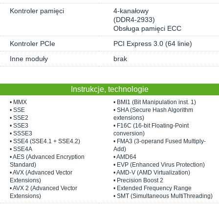
Kontroler pamięci
4-kanałowy
(DDR4-2933)
Obsługa pamięci ECC
Kontroler PCIe
PCI Express 3.0 (64 linie)
Inne moduły
brak
Instrukcje, technologie
• MMX
• BMI1 (Bit Manipulation inst. 1)
• SSE
• SHA (Secure Hash Algorithm
• SSE2
extensions)
• SSE3
• F16C (16-bit Floating-Point
• SSSE3
conversion)
• SSE4 (SSE4.1 + SSE4.2)
• FMA3 (3-operand Fused Multiply-
• SSE4A
Add)
• AES (Advanced Encryption
• AMD64
Standard)
• EVP (Enhanced Virus Protection)
• AVX (Advanced Vector
• AMD-V (AMD Virtualization)
Extensions)
• Precision Boost 2
• AVX 2 (Advanced Vector
• Extended Frequency Range
Extensions)
• SMT (Simultaneous MultiThreading)