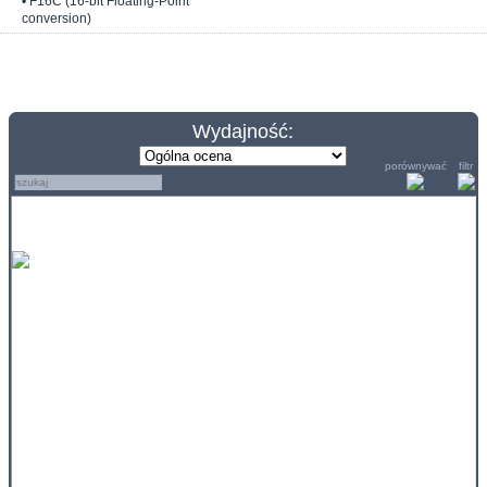
• F16C (16-bit Floating-Point
conversion)
Wydajność:
porównywać
filtr