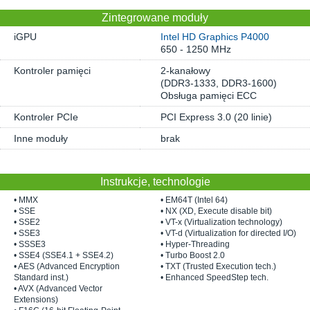
Zintegrowane moduły
iGPU
Intel HD Graphics P4000
650 - 1250 MHz
Kontroler pamięci
2-kanałowy
(DDR3-1333, DDR3-1600)
Obsługa pamięci ECC
Kontroler PCIe
PCI Express 3.0 (20 linie)
Inne moduły
brak
Instrukcje, technologie
• MMX
• EM64T (Intel 64)
• SSE
• NX (XD, Execute disable bit)
• SSE2
• VT-x (Virtualization technology)
• SSE3
• VT-d (Virtualization for directed I/O)
• SSSE3
• Hyper-Threading
• SSE4 (SSE4.1 + SSE4.2)
• Turbo Boost 2.0
• AES (Advanced Encryption
• TXT (Trusted Execution tech.)
Standard inst.)
• Enhanced SpeedStep tech.
• AVX (Advanced Vector
Extensions)