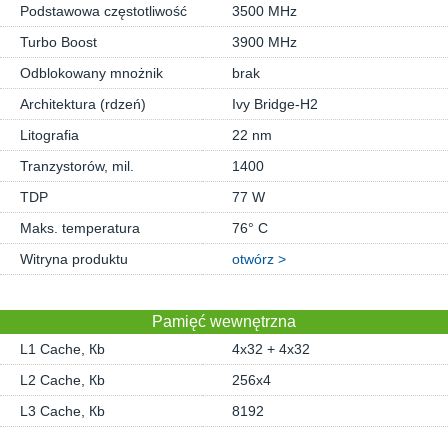
Podstawowa częstotliwość
3500 MHz
Turbo Boost
3900 MHz
Odblokowany mnożnik
brak
Architektura (rdzeń)
Ivy Bridge-H2
Litografia
22 nm
Tranzystorów, mil.
1400
TDP
77 W
Maks. temperatura
76° C
Witryna produktu
otwórz >
Pamięć wewnętrzna
L1 Cache, Кb
4x32 + 4x32
L2 Cache, Кb
256x4
L3 Cache, Кb
8192