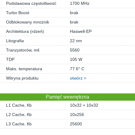
Podstawowa częstotliwość
1700 MHz
Turbo Boost
brak
Odblokowany mnożnik
brak
Architektura (rdzeń)
Haswell-EP
Litografia
22 nm
Tranzystorów, mil.
5560
TDP
105 W
Maks. temperatura
77.6° C
Witryna produktu
otwórz >
Pamięć wewnętrzna
L1 Cache, Кb
10x32 + 10x32
L2 Cache, Кb
10x256
L3 Cache, Кb
25600