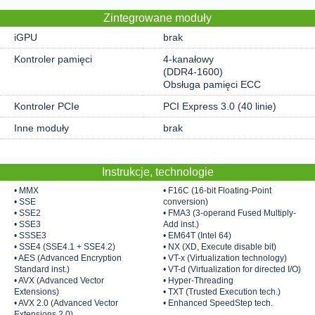
Zintegrowane moduły
iGPU
brak
Kontroler pamięci
4-kanałowy
(DDR4-1600)
Obsługa pamięci ECC
Kontroler PCIe
PCI Express 3.0 (40 linie)
Inne moduły
brak
Instrukcje, technologie
• MMX
• F16C (16-bit Floating-Point
• SSE
conversion)
• SSE2
• FMA3 (3-operand Fused Multiply-
• SSE3
Add inst.)
• SSSE3
• EM64T (Intel 64)
• SSE4 (SSE4.1 + SSE4.2)
• NX (XD, Execute disable bit)
• AES (Advanced Encryption
• VT-x (Virtualization technology)
Standard inst.)
• VT-d (Virtualization for directed I/O)
• AVX (Advanced Vector
• Hyper-Threading
Extensions)
• TXT (Trusted Execution tech.)
• AVX 2.0 (Advanced Vector
• Enhanced SpeedStep tech.
Extensions 2.0)