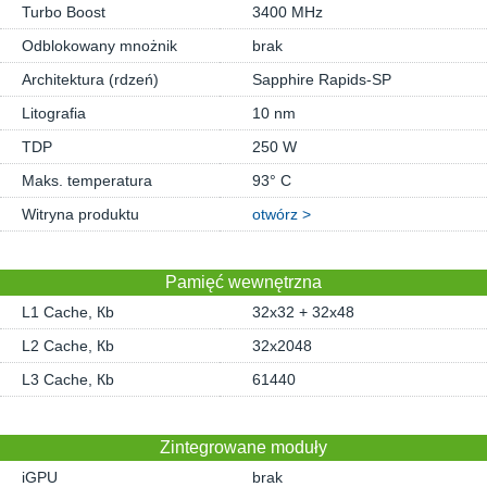
Turbo Boost
3400 MHz
Odblokowany mnożnik
brak
Architektura (rdzeń)
Sapphire Rapids-SP
Litografia
10 nm
TDP
250 W
Maks. temperatura
93° C
Witryna produktu
otwórz >
Pamięć wewnętrzna
L1 Cache, Кb
32x32 + 32x48
L2 Cache, Кb
32x2048
L3 Cache, Кb
61440
Zintegrowane moduły
iGPU
brak