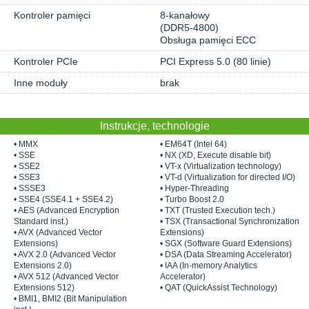
Kontroler pamięci
8-kanałowy
(DDR5-4800)
Obsługa pamięci ECC
Kontroler PCIe
PCI Express 5.0 (80 linie)
Inne moduły
brak
Instrukcje, technologie
• MMX
• EM64T (Intel 64)
• SSE
• NX (XD, Execute disable bit)
• SSE2
• VT-x (Virtualization technology)
• SSE3
• VT-d (Virtualization for directed I/O)
• SSSE3
• Hyper-Threading
• SSE4 (SSE4.1 + SSE4.2)
• Turbo Boost 2.0
• AES (Advanced Encryption
• TXT (Trusted Execution tech.)
Standard inst.)
• TSX (Transactional Synchronization
• AVX (Advanced Vector
Extensions)
Extensions)
• SGX (Software Guard Extensions)
• AVX 2.0 (Advanced Vector
• DSA (Data Streaming Accelerator)
Extensions 2.0)
• IAA (In-memory Analytics
• AVX 512 (Advanced Vector
Accelerator)
Extensions 512)
• QAT (QuickAssist Technology)
• BMI1, BMI2 (Bit Manipulation