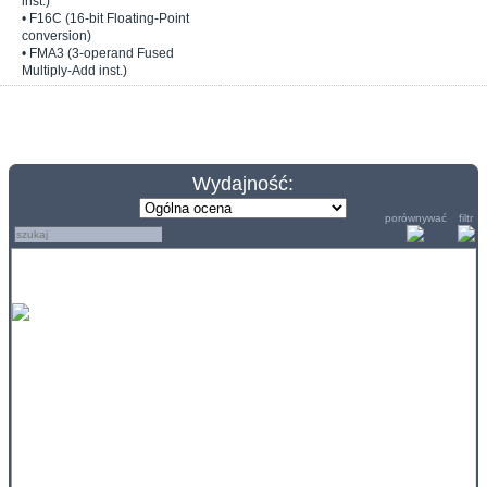
inst.)
• F16C (16-bit Floating-Point
conversion)
• FMA3 (3-operand Fused
Multiply-Add inst.)
Wydajność:
porównywać
filtr