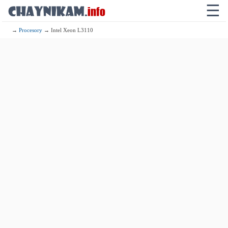
☰
→
Procesory
→ Intel Xeon L3110