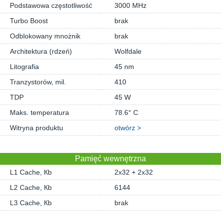
Podstawowa częstotliwość
3000 MHz
Turbo Boost
brak
Odblokowany mnożnik
brak
Architektura (rdzeń)
Wolfdale
Litografia
45 nm
Tranzystorów, mil.
410
TDP
45 W
Maks. temperatura
78.6° C
Witryna produktu
otwórz >
Pamięć wewnętrzna
L1 Cache, Кb
2x32 + 2x32
L2 Cache, Кb
6144
L3 Cache, Кb
brak