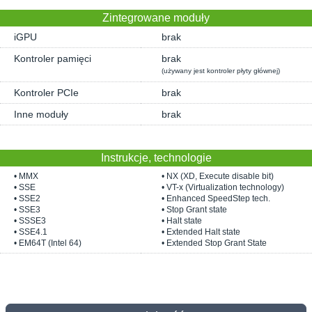
Zintegrowane moduły
iGPU
brak
Kontroler pamięci
brak
(używany jest kontroler płyty głównej)
Kontroler PCIe
brak
Inne moduły
brak
Instrukcje, technologie
• MMX
• NX (XD, Execute disable bit)
• SSE
• VT-x (Virtualization technology)
• SSE2
• Enhanced SpeedStep tech.
• SSE3
• Stop Grant state
• SSSE3
• Halt state
• SSE4.1
• Extended Halt state
• EM64T (Intel 64)
• Extended Stop Grant State