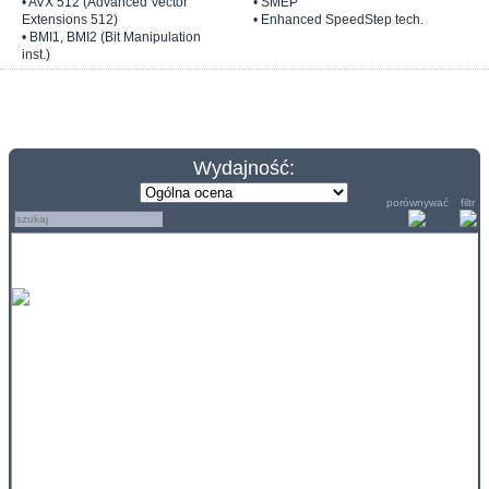
• AVX 512 (Advanced Vector
• SMEP
Extensions 512)
• Enhanced SpeedStep tech.
• BMI1, BMI2 (Bit Manipulation
inst.)
Wydajność:
porównywać
filtr