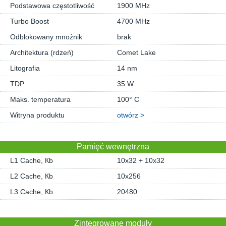
Podstawowa częstotliwość
1900 MHz
Turbo Boost
4700 MHz
Odblokowany mnożnik
brak
Architektura (rdzeń)
Comet Lake
Litografia
14 nm
TDP
35 W
Maks. temperatura
100° C
Witryna produktu
otwórz >
Pamięć wewnętrzna
L1 Cache, Кb
10x32 + 10x32
L2 Cache, Кb
10x256
L3 Cache, Кb
20480
Zintegrowane moduły