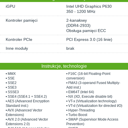
iGPU
Intel UHD Graphics P630
350 - 1200 MHz
Kontroler pamięci
2-kanałowy
(DDR4-2933)
Obsługa pamięci ECC
Kontroler PCIe
PCI Express 3.0 (16 linie)
Inne moduły
brak
Instrukcje, technologie
• MMX
• F16C (16-bit Floating-Point
• SSE
conversion)
• SSE2
• FMA3 (3-operand Fused Multiply-
• SSE3
Add inst.)
• SSSE3
• EM64T (Intel 64)
• SSE4 (SSE4.1 + SSE4.2)
• NX (XD, Execute disable bit)
• AES (Advanced Encryption
• VT-x (Virtualization technology)
Standard inst.)
• VT-d (Virtualization for directed I/O)
• AVX (Advanced Vector
• Hyper-Threading
Extensions)
• Turbo Boost
• AVX 2.0 (Advanced Vector
• SMAP (Supervisor Mode Access
Extensions 2.0)
Prevention)