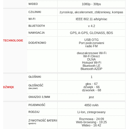
1080p - 30fps
WIDEO
żyroskop, akcelerometr, zbliżeniowy, kompas
CZUJNIKI
IEEE 802.11 a/b/g/n/ac
WI-FI
v 4.2
BLUETOOTH
GPS, A-GPS, GLONASS, BDS
NAWIGACJA
USB OTG
TECHNOLOGIE
Port podczerwieni
DODATKOWO
radio FM
dwuzakresowe Wi-Fi
Wi-Fi Direct
DLNA
Hotspot Wi-Fi
Bluetooth LE
Bluetooth A2DP
1
GŁOŚNIKI
głos - 67
GŁOŚNOŚĆ
dźwięk - 66
DŹWIĘK
(decybeli)
dzwonek - 68
jest
GNIAZDO 3,5MM
4850 mAh
POJEMNOŚĆ
Li-Ion, zintegrowany
RODZAJ
Rozmowa - 24:09
ŻYWOTNOŚĆ BATERII
Web-browsing - 19:25
(godzin)
Wideo - 16:42