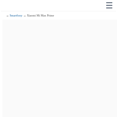
☰
→
Smartfony
→ Xiaomi Mi Max Prime