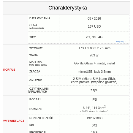
Charakterystyka
05 / 2016
DATA WYDANIA
CENA
167 USD
w dniu wydania
2G, 3G, 4G
SIEĆ
więcej ↓
173.1 x 88.3 x 7.5 mm
WYMIARY
203 gr
WAGA
MATERIAŁ
Gorilla Glass 4, metal, metal
front, spód, ramka
KORPUS
microUSB, jack 3.5mm
ZŁĄCZA
2 SIM (Micro-SIM,Nano-SIM),
GNIAZDO
karta pamięci (wspólne gniazdo)
CZYTNIK LINII
z tyłu
PAPILARNYCH
IPS
RODZAJ
2
6.44", 114.3cm
ROZMIAR
(~74.8% ekranu do obudowy)
1920x1080
ROZDZIELCZOŚĆ
WYŚWIETLACZ
342
PPI
16:9
PROPORCJI