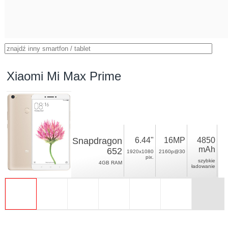
Xiaomi Mi Max Prime
Snapdragon
6.44"
16MP
4850
mAh
652
1920x1080
2160p@30
pix.
szybkie
4GB RAM
ładowanie