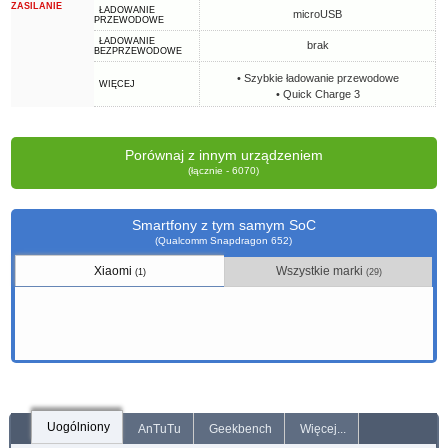
ZASILANIE
ŁADOWANIE
microUSB
PRZEWODOWE
ŁADOWANIE
brak
BEZPRZEWODOWE
• Szybkie ładowanie przewodowe
WIĘCEJ
• Quick Charge 3
Porównaj z innym urządzeniem
(łącznie - 6070)
Smartfony z tym samym SoC
(Qualcomm Snapdragon 652)
Xiaomi
Wszystkie marki
(1)
(29)
Uogólniony
AnTuTu
Geekbench
Więcej...