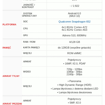
JASNOŚĆ /
- / 1:922
KONTRAST
Android 6.0
SYSTEM
(MIUI 10)
OPERACYJNY
Qualcomm Snapdragon 652
SOC
PLATFORMA
4x1.8GHz Cortex-A72
CPU
4x1.4GHz Cortex-A53
Adreno 510, 600MHz
GPU
4/128 GB
RAM / ROM
do 128GB (wspólne gniazdo)
KARTA PAMIĘCI
PAMIĘĆ
ROM eMMC
WIĘCEJ
Pojedynczy
APARAT
• 16MP, f/2.0, PDAF
720p - 120fps
1080p - 30fps
WIDEO
2160p - 30fps
APARAT TYLNY
• Panorama
• High Dynamic Range (HDR)
WIĘCEJ
• Lampa błyskowa z dwiema diodami LED
• Lampa błyskowa dwutonowa
Pojedynczy
APARAT
• 5MP, f/2.0
APARAT PRZEDNI