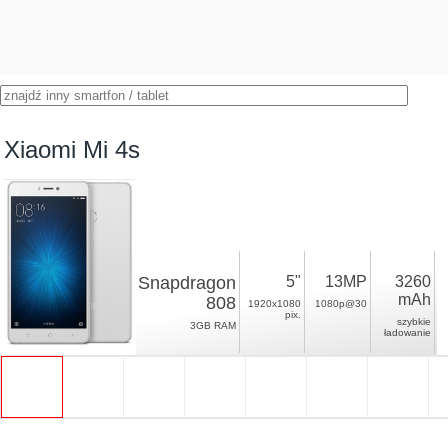
Xiaomi Mi 4s
Snapdragon
5"
13MP
3260
mAh
808
1920x1080
1080p@30
pix.
szybkie
3GB RAM
ładowanie