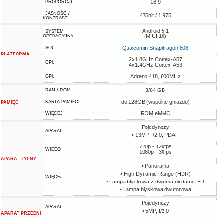
16:9
PROPORCJI
JASNOŚĆ /
475nit / 1:975
KONTRAST
Android 5.1
SYSTEM
(MIUI 10)
OPERACYJNY
Qualcomm Snapdragon 808
SOC
PLATFORMA
2x1.8GHz Cortex-A57
CPU
4x1.4GHz Cortex-A53
Adreno 418, 600MHz
GPU
3/64 GB
RAM / ROM
do 128GB (wspólne gniazdo)
KARTA PAMIĘCI
PAMIĘĆ
ROM eMMC
WIĘCEJ
Pojedynczy
APARAT
• 13MP, f/2.0, PDAF
720p - 120fps
WIDEO
1080p - 30fps
APARAT TYLNY
• Panorama
• High Dynamic Range (HDR)
WIĘCEJ
• Lampa błyskowa z dwiema diodami LED
• Lampa błyskowa dwutonowa
Pojedynczy
APARAT
• 5MP, f/2.0
APARAT PRZEDNI