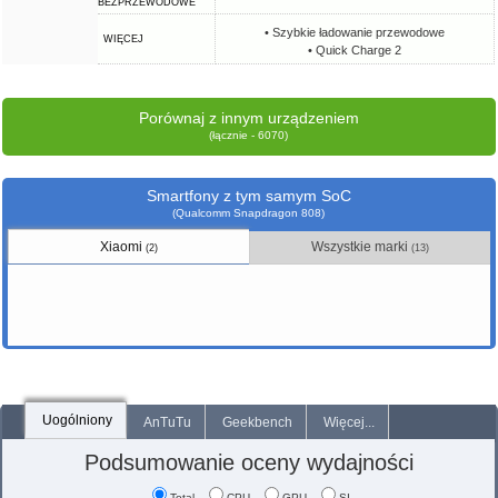
BEZPRZEWODOWE
• Szybkie ładowanie przewodowe
WIĘCEJ
• Quick Charge 2
Porównaj z innym urządzeniem
(łącznie - 6070)
Smartfony z tym samym SoC
(Qualcomm Snapdragon 808)
Xiaomi
Wszystkie marki
(2)
(13)
Uogólniony
AnTuTu
Geekbench
Więcej...
Podsumowanie oceny wydajności
Total
CPU
GPU
SI