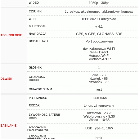
1080p - 30fps
WIDEO
żyroskop, akcelerometr, zbliżeniowy, kompas
CZUJNIKI
IEEE 802.11 a/b/g/n/ac
WI-FI
v 4.1
BLUETOOTH
GPS, A-GPS, GLONASS, BDS
NAWIGACJA
TECHNOLOGIE
Port podczerwieni
DODATKOWO
dwuzakresowe Wi-Fi
Wi-Fi Direct
Hotspot Wi-Fi
Bluetooth A2DP
1
GŁOŚNIKI
głos - 73
GŁOŚNOŚĆ
dźwięk - 68
DŹWIĘK
(decybeli)
dzwonek - 82
jest
GNIAZDO 3,5MM
3260 mAh
POJEMNOŚĆ
Li-Ion, zintegrowany
RODZAJ
Rozmowa - 23:25
ŻYWOTNOŚĆ BATERII
Web-browsing - 9:30
(godzin)
Wideo - 10:35
ZASILANIE
ŁADOWANIE
USB Type-C, 18W
PRZEWODOWE
ŁADOWANIE
brak