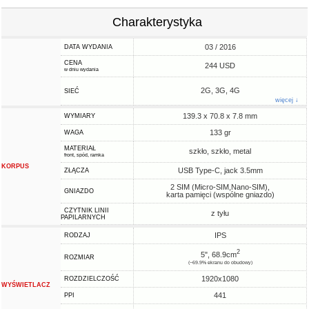
Charakterystyka
03 / 2016
DATA WYDANIA
CENA
244 USD
w dniu wydania
2G, 3G, 4G
SIEĆ
więcej ↓
139.3 x 70.8 x 7.8 mm
WYMIARY
133 gr
WAGA
MATERIAŁ
szkło, szkło, metal
front, spód, ramka
KORPUS
USB Type-C, jack 3.5mm
ZŁĄCZA
2 SIM (Micro-SIM,Nano-SIM),
GNIAZDO
karta pamięci (wspólne gniazdo)
CZYTNIK LINII
z tyłu
PAPILARNYCH
IPS
RODZAJ
2
5", 68.9cm
ROZMIAR
(~69.9% ekranu do obudowy)
1920x1080
ROZDZIELCZOŚĆ
WYŚWIETLACZ
441
PPI