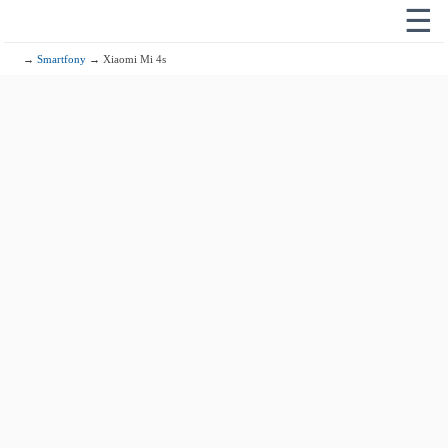
☰
→
Smartfony
→ Xiaomi Mi 4s