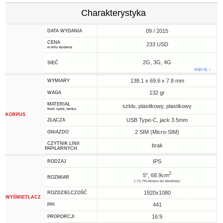
Charakterystyka
09 / 2015
DATA WYDANIA
CENA
233 USD
w dniu wydania
2G, 3G, 4G
SIEĆ
więcej ↓
138.1 x 69.6 x 7.8 mm
WYMIARY
132 gr
WAGA
MATERIAŁ
szkło, plastikowy, plastikowy
front, spód, ramka
KORPUS
USB Type-C, jack 3.5mm
ZŁĄCZA
2 SIM (Micro-SIM)
GNIAZDO
CZYTNIK LINII
brak
PAPILARNYCH
IPS
RODZAJ
2
5", 68.9cm
ROZMIAR
(~71.7% ekranu do obudowy)
1920x1080
ROZDZIELCZOŚĆ
WYŚWIETLACZ
441
PPI
16:9
PROPORCJI