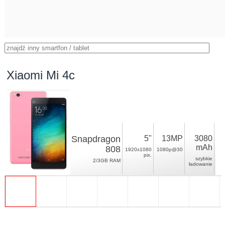
Xiaomi Mi 4c
Snapdragon
5"
13MP
3080
mAh
808
1920x1080
1080p@30
pix.
szybkie
2/3GB RAM
ładowanie