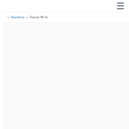
☰
→
Smartfony
→ Xiaomi Mi 4c