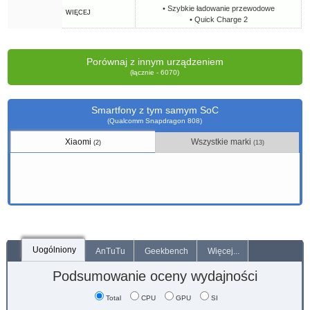
• Szybkie ładowanie przewodowe
WIĘCEJ
• Quick Charge 2
Porównaj z innym urządzeniem
(łącznie - 6070)
Smartfony z tym samym SoC
(Qualcomm Snapdragon 808)
Xiaomi
Wszystkie marki
(2)
(13)
Uogólniony
AnTuTu
Geekbench
Więcej...
Podsumowanie oceny wydajności
Total
CPU
GPU
SI