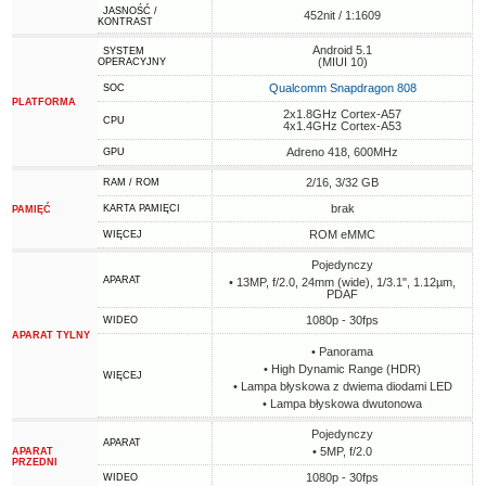
JASNOŚĆ /
452nit / 1:1609
KONTRAST
Android 5.1
SYSTEM
(MIUI 10)
OPERACYJNY
Qualcomm Snapdragon 808
SOC
PLATFORMA
2x1.8GHz Cortex-A57
CPU
4x1.4GHz Cortex-A53
Adreno 418, 600MHz
GPU
2/16, 3/32 GB
RAM / ROM
brak
KARTA PAMIĘCI
PAMIĘĆ
ROM eMMC
WIĘCEJ
Pojedynczy
APARAT
• 13MP, f/2.0, 24mm (wide), 1/3.1", 1.12µm,
PDAF
1080p - 30fps
WIDEO
APARAT TYLNY
• Panorama
• High Dynamic Range (HDR)
WIĘCEJ
• Lampa błyskowa z dwiema diodami LED
• Lampa błyskowa dwutonowa
Pojedynczy
APARAT
• 5MP, f/2.0
APARAT
PRZEDNI
1080p - 30fps
WIDEO