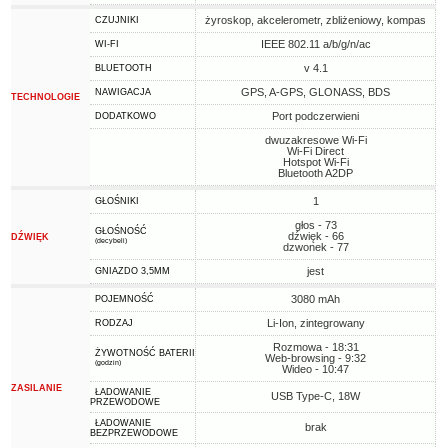
żyroskop, akcelerometr, zbliżeniowy, kompas
CZUJNIKI
IEEE 802.11 a/b/g/n/ac
WI-FI
v 4.1
BLUETOOTH
GPS, A-GPS, GLONASS, BDS
NAWIGACJA
TECHNOLOGIE
Port podczerwieni
DODATKOWO
dwuzakresowe Wi-Fi
Wi-Fi Direct
Hotspot Wi-Fi
Bluetooth A2DP
1
GŁOŚNIKI
głos - 73
GŁOŚNOŚĆ
dźwięk - 66
DŹWIĘK
(decybeli)
dzwonek - 77
jest
GNIAZDO 3,5MM
3080 mAh
POJEMNOŚĆ
Li-Ion, zintegrowany
RODZAJ
Rozmowa - 18:31
ŻYWOTNOŚĆ BATERII
Web-browsing - 9:32
(godzin)
Wideo - 10:47
ZASILANIE
ŁADOWANIE
USB Type-C, 18W
PRZEWODOWE
ŁADOWANIE
brak
BEZPRZEWODOWE