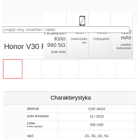
HiSilicon
6.57"
40MP
4100
mAh
Kirin
2400x1080
2160p@30
pix.
990 5G
Honor V30 Pro
szybkie
ładowanie
8GB RAM
Charakterystyka
OXF-AN10
WERSJE
12 / 2019
DATA WYDANIA
CENA
556 USD
w dniu wydania
2G, 3G, 4G, 5G
SIEĆ