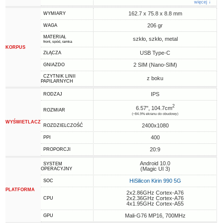
więcej ↓
162.7 x 75.8 x 8.8 mm
WYMIARY
206 gr
WAGA
MATERIAŁ
szkło, szkło, metal
front, spód, ramka
KORPUS
USB Type-C
ZŁĄCZA
2 SIM (Nano-SIM)
GNIAZDO
CZYTNIK LINII
z boku
PAPILARNYCH
IPS
RODZAJ
2
6.57", 104.7cm
ROZMIAR
(~84.9% ekranu do obudowy)
WYŚWIETLACZ
2400x1080
ROZDZIELCZOŚĆ
400
PPI
20:9
PROPORCJI
Android 10.0
SYSTEM
(Magic UI 3)
OPERACYJNY
HiSilicon Kirin 990 5G
SOC
PLATFORMA
2x2.86GHz Cortex-A76
2x2.36GHz Cortex-A76
CPU
4x1.95GHz Cortex-A55
Mali-G76 MP16, 700MHz
GPU