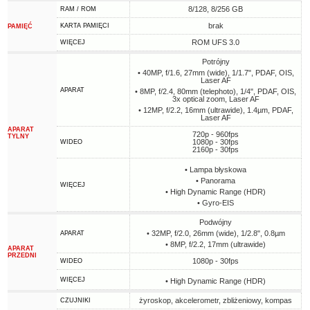
8/128, 8/256 GB
RAM / ROM
brak
KARTA PAMIĘCI
PAMIĘĆ
ROM UFS 3.0
WIĘCEJ
Potrójny
• 40MP, f/1.6, 27mm (wide), 1/1.7", PDAF, OIS,
Laser AF
APARAT
• 8MP, f/2.4, 80mm (telephoto), 1/4", PDAF, OIS,
3x optical zoom, Laser AF
• 12MP, f/2.2, 16mm (ultrawide), 1.4µm, PDAF,
Laser AF
APARAT
720p - 960fps
TYLNY
1080p - 30fps
WIDEO
2160p - 30fps
• Lampa błyskowa
• Panorama
WIĘCEJ
• High Dynamic Range (HDR)
• Gyro-EIS
Podwójny
• 32MP, f/2.0, 26mm (wide), 1/2.8", 0.8µm
APARAT
• 8MP, f/2.2, 17mm (ultrawide)
APARAT
PRZEDNI
1080p - 30fps
WIDEO
WIĘCEJ
• High Dynamic Range (HDR)
żyroskop, akcelerometr, zbliżeniowy, kompas
CZUJNIKI