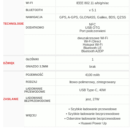
IEEE 802.11 a/b/g/n/ac
WI-FI
v 5.1
BLUETOOTH
GPS, A-GPS, GLONASS, Galileo, BDS, QZSS
NAWIGACJA
TECHNOLOGIE
NFC
USB OTG
DODATKOWO
Port podczerwieni
dwuzakresowe Wi-Fi
Wi-Fi Direct
Hotspot Wi-Fi
Bluetooth LE
Bluetooth A2DP
1
GŁOŚNIKI
DŹWIĘK
brak
GNIAZDO 3,5MM
4100 mAh
POJEMNOŚĆ
litowo-polimerowy, zintegrowany
RODZAJ
ŁADOWANIE
USB Type-C, 40W
PRZEWODOWE
ŁADOWANIE
jest, 27W
ZASILANIE
BEZPRZEWODOWE
• Szybkie ładowanie przewodowe
• Szybkie ładowanie bezprzewodowe
WIĘCEJ
• Odwrotne ładowanie bezprzewodowe
• Huawei Power Up