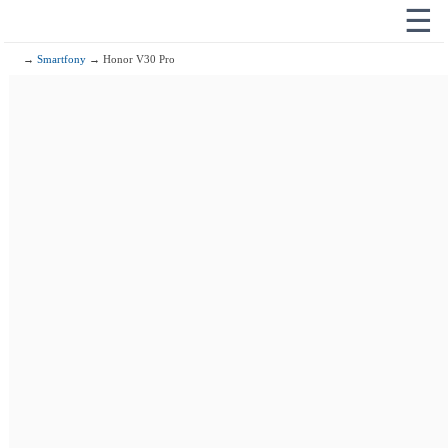
☰
→
Smartfony
→ Honor V30 Pro