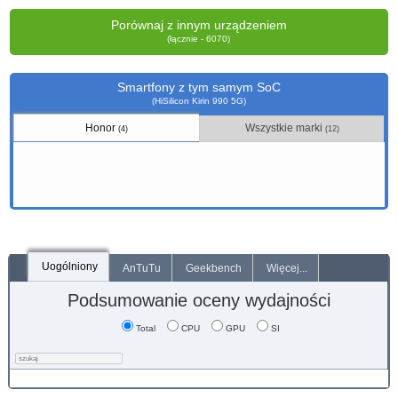
Porównaj z innym urządzeniem
(łącznie - 6070)
Smartfony z tym samym SoC
(HiSilicon Kirin 990 5G)
Honor
Wszystkie marki
(4)
(12)
Uogólniony
AnTuTu
Geekbench
Więcej...
Podsumowanie oceny wydajności
Total
CPU
GPU
SI