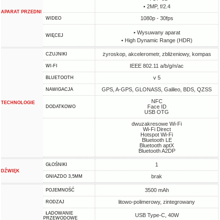
• 2MP, f/2.4
APARAT PRZEDNI
1080p - 30fps
WIDEO
• Wysuwany aparat
WIĘCEJ
• High Dynamic Range (HDR)
żyroskop, akcelerometr, zbliżeniowy, kompas
CZUJNIKI
IEEE 802.11 a/b/g/n/ac
WI-FI
v 5
BLUETOOTH
GPS, A-GPS, GLONASS, Galileo, BDS, QZSS
NAWIGACJA
NFC
TECHNOLOGIE
Face ID
DODATKOWO
USB OTG
dwuzakresowe Wi-Fi
Wi-Fi Direct
Hotspot Wi-Fi
Bluetooth LE
Bluetooth aptX
Bluetooth A2DP
1
GŁOŚNIKI
DŹWIĘK
brak
GNIAZDO 3,5MM
3500 mAh
POJEMNOŚĆ
litowo-polimerowy, zintegrowany
RODZAJ
ŁADOWANIE
USB Type-C, 40W
PRZEWODOWE