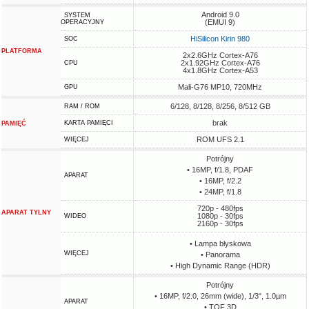
Android 9.0
SYSTEM
(EMUI 9)
OPERACYJNY
HiSilicon Kirin 980
SOC
PLATFORMA
2x2.6GHz Cortex-A76
2x1.92GHz Cortex-A76
CPU
4x1.8GHz Cortex-A53
Mali-G76 MP10, 720MHz
GPU
6/128, 8/128, 8/256, 8/512 GB
RAM / ROM
brak
KARTA PAMIĘCI
PAMIĘĆ
ROM UFS 2.1
WIĘCEJ
Potrójny
• 16MP, f/1.8, PDAF
APARAT
• 16MP, f/2.2
• 24MP, f/1.8
720p - 480fps
APARAT TYLNY
1080p - 30fps
WIDEO
2160p - 30fps
• Lampa błyskowa
WIĘCEJ
• Panorama
• High Dynamic Range (HDR)
Potrójny
• 16MP, f/2.0, 26mm (wide), 1/3", 1.0µm
APARAT
• TOF 3D