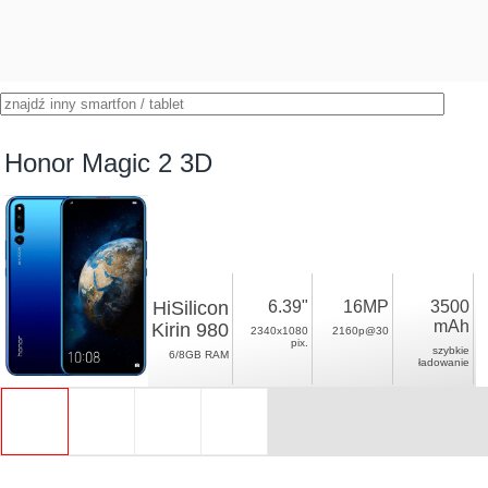
Honor Magic 2 3D
HiSilicon
6.39"
16MP
3500
mAh
Kirin 980
2340x1080
2160p@30
pix.
szybkie
6/8GB RAM
ładowanie