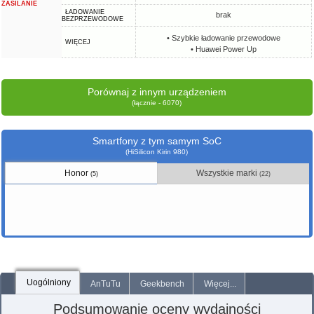
ZASILANIE
ŁADOWANIE
brak
BEZPRZEWODOWE
• Szybkie ładowanie przewodowe
WIĘCEJ
• Huawei Power Up
Porównaj z innym urządzeniem
(łącznie - 6070)
Smartfony z tym samym SoC
(HiSilicon Kirin 980)
Honor
Wszystkie marki
(5)
(22)
Uogólniony
AnTuTu
Geekbench
Więcej...
Podsumowanie oceny wydajności