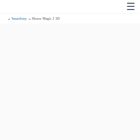
☰
→
Smartfony
→ Honor Magic 2 3D