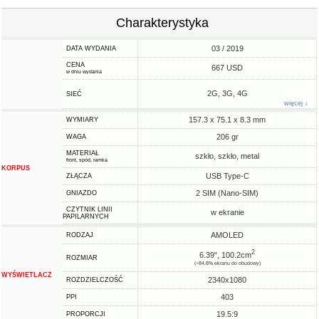
Charakterystyka
03 / 2019
DATA WYDANIA
CENA
667 USD
w dniu wydania
2G, 3G, 4G
SIEĆ
więcej ↓
157.3 x 75.1 x 8.3 mm
WYMIARY
206 gr
WAGA
MATERIAŁ
szkło, szkło, metal
front, spód, ramka
KORPUS
USB Type-C
ZŁĄCZA
2 SIM (Nano-SIM)
GNIAZDO
CZYTNIK LINII
w ekranie
PAPILARNYCH
AMOLED
RODZAJ
2
6.39", 100.2cm
ROZMIAR
(~84.8% ekranu do obudowy)
WYŚWIETLACZ
2340x1080
ROZDZIELCZOŚĆ
403
PPI
19.5:9
PROPORCJI