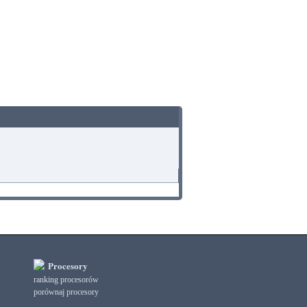
Procesory
ranking procesorów
porównaj procesory