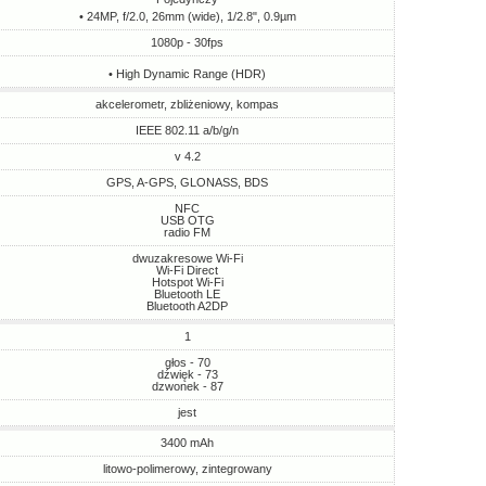
• 24MP, f/2.0, 26mm (wide), 1/2.8", 0.9µm
1080p - 30fps
• High Dynamic Range (HDR)
akcelerometr, zbliżeniowy, kompas
IEEE 802.11 a/b/g/n
v 4.2
GPS, A-GPS, GLONASS, BDS
NFC
USB OTG
radio FM
dwuzakresowe Wi-Fi
Wi-Fi Direct
Hotspot Wi-Fi
Bluetooth LE
Bluetooth A2DP
1
głos - 70
dźwięk - 73
dzwonek - 87
jest
3400 mAh
litowo-polimerowy, zintegrowany