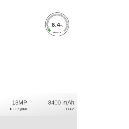
6.4
%
ocena
13MP
3400 mAh
1080p@60
Li-Po