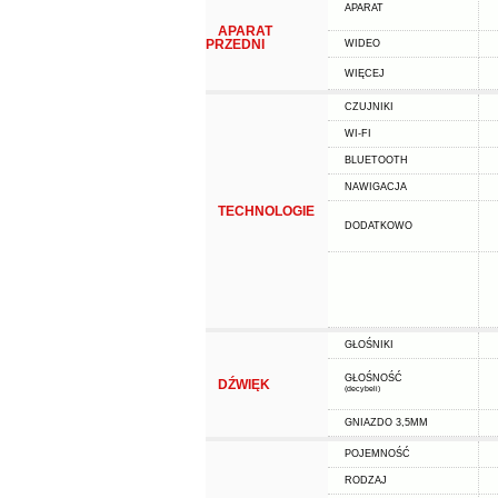
APARAT
APARAT
PRZEDNI
WIDEO
WIĘCEJ
CZUJNIKI
WI-FI
BLUETOOTH
NAWIGACJA
TECHNOLOGIE
DODATKOWO
GŁOŚNIKI
GŁOŚNOŚĆ
DŹWIĘK
(decybeli)
GNIAZDO 3,5MM
POJEMNOŚĆ
RODZAJ