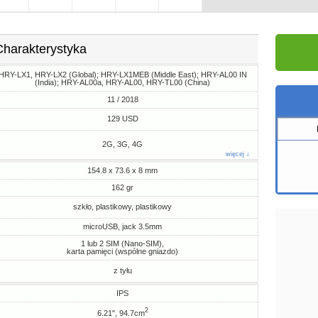
Charakterystyka
HRY-LX1, HRY-LX2 (Global); HRY-LX1MEB (Middle East); HRY-AL00 IN
(India); HRY-AL00a, HRY-AL00, HRY-TL00 (China)
11 / 2018
129 USD
2G, 3G, 4G
więcej ↓
154.8 x 73.6 x 8 mm
162 gr
szkło, plastikowy, plastikowy
microUSB, jack 3.5mm
1 lub 2 SIM (Nano-SIM),
karta pamięci (wspólne gniazdo)
z tyłu
IPS
2
6.21", 94.7cm