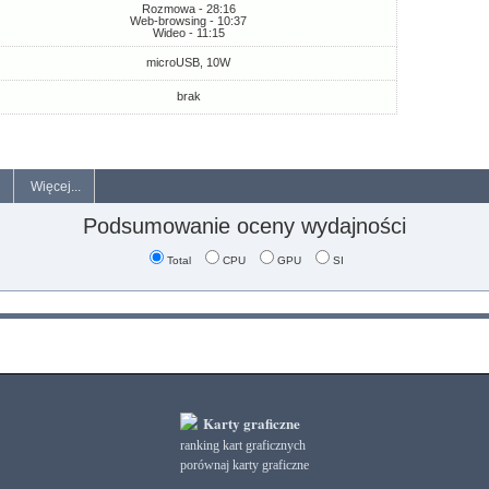
Rozmowa - 28:16
Web-browsing - 10:37
Wideo - 11:15
microUSB, 10W
brak
Więcej...
Podsumowanie oceny wydajności
Total
CPU
GPU
SI
Karty graficzne
ranking kart graficznych
porównaj karty graficzne