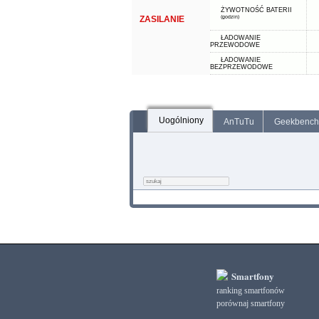
ŻYWOTNOŚĆ BATERII
ZASILANIE
(godzin)
ŁADOWANIE
PRZEWODOWE
ŁADOWANIE
BEZPRZEWODOWE
Uogólniony
AnTuTu
Geekbench
Smartfony
ranking smartfonów
porównaj smartfony