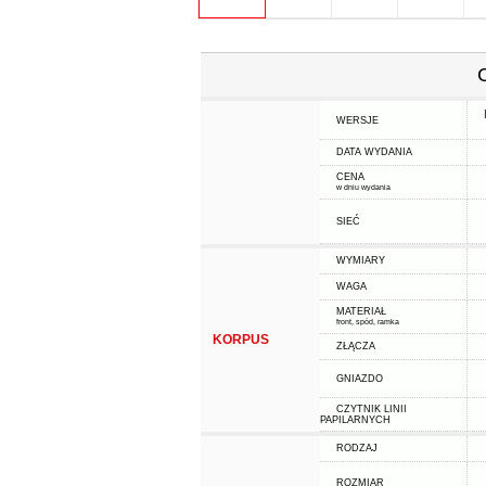
WERSJE
DATA WYDANIA
CENA
w dniu wydania
SIEĆ
WYMIARY
WAGA
MATERIAŁ
front, spód, ramka
KORPUS
ZŁĄCZA
GNIAZDO
CZYTNIK LINII
PAPILARNYCH
RODZAJ
ROZMIAR