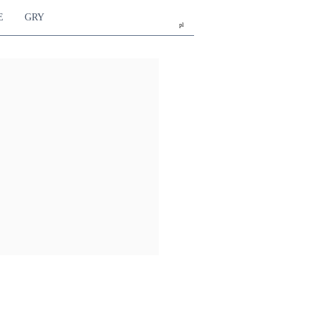
E
GRY
pl