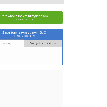
Porównaj z innym urządzeniem
(łącznie - 6070)
Smartfony z tym samym SoC
(HiSilicon Kirin 710)
Honor
Wszystkie marki
(9)
(27)