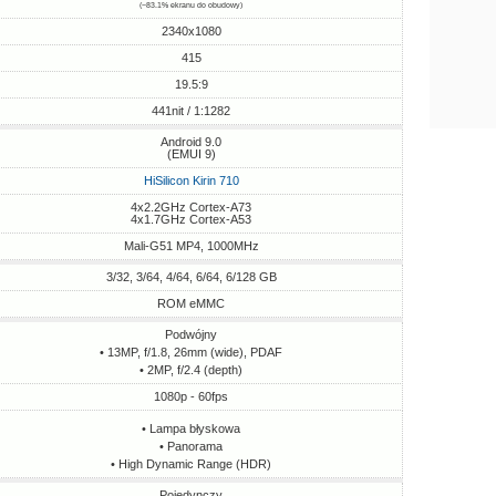
(~83.1% ekranu do obudowy)
2340x1080
415
19.5:9
441nit / 1:1282
Android 9.0
(EMUI 9)
HiSilicon Kirin 710
4x2.2GHz Cortex-A73
4x1.7GHz Cortex-A53
Mali-G51 MP4, 1000MHz
3/32, 3/64, 4/64, 6/64, 6/128 GB
ROM eMMC
Podwójny
• 13MP, f/1.8, 26mm (wide), PDAF
• 2MP, f/2.4 (depth)
1080p - 60fps
• Lampa błyskowa
• Panorama
• High Dynamic Range (HDR)
Pojedynczy