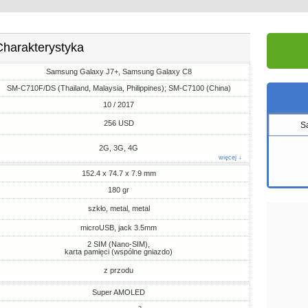
Charakterystyka
Samsung Galaxy J7+, Samsung Galaxy C8
SM-C710F/DS (Thailand, Malaysia, Philippines); SM-C7100 (China)
10 / 2017
256 USD
S
2G, 3G, 4G
więcej ↓
152.4 x 74.7 x 7.9 mm
180 gr
szkło, metal, metal
microUSB, jack 3.5mm
2 SIM (Nano-SIM),
karta pamięci (wspólne gniazdo)
z przodu
Super AMOLED