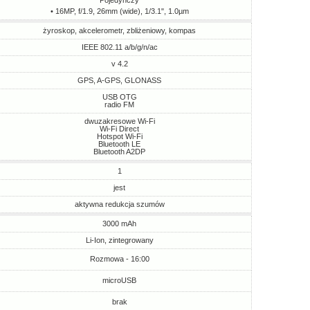
Pojedynczy
• 16MP, f/1.9, 26mm (wide), 1/3.1", 1.0µm
żyroskop, akcelerometr, zbliżeniowy, kompas
IEEE 802.11 a/b/g/n/ac
v 4.2
GPS, A-GPS, GLONASS
USB OTG
radio FM
dwuzakresowe Wi-Fi
Wi-Fi Direct
Hotspot Wi-Fi
Bluetooth LE
Bluetooth A2DP
1
jest
aktywna redukcja szumów
3000 mAh
Li-Ion, zintegrowany
Rozmowa - 16:00
microUSB
brak