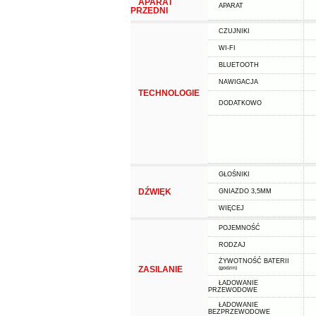
APARAT
APARAT
PRZEDNI
CZUJNIKI
WI-FI
BLUETOOTH
NAWIGACJA
TECHNOLOGIE
DODATKOWO
GŁOŚNIKI
DŹWIĘK
GNIAZDO 3,5MM
WIĘCEJ
POJEMNOŚĆ
RODZAJ
ŻYWOTNOŚĆ BATERII
ZASILANIE
(godzin)
ŁADOWANIE
PRZEWODOWE
ŁADOWANIE
BEZPRZEWODOWE