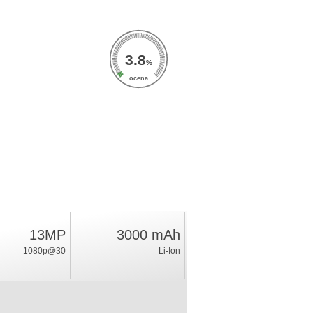
3.8
%
ocena
13MP
3000 mAh
1080p@30
Li-Ion