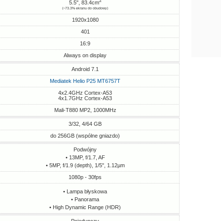
2
5.5", 83.4cm
(~73.3% ekranu do obudowy)
1920x1080
401
16:9
Always on display
Android 7.1
Mediatek Helio P25 MT6757T
4x2.4GHz Cortex-A53
4x1.7GHz Cortex-A53
Mali-T880 MP2, 1000MHz
3/32, 4/64 GB
do 256GB (wspólne gniazdo)
Podwójny
• 13MP, f/1.7, AF
• 5MP, f/1.9 (depth), 1/5", 1.12µm
1080p - 30fps
• Lampa błyskowa
• Panorama
• High Dynamic Range (HDR)