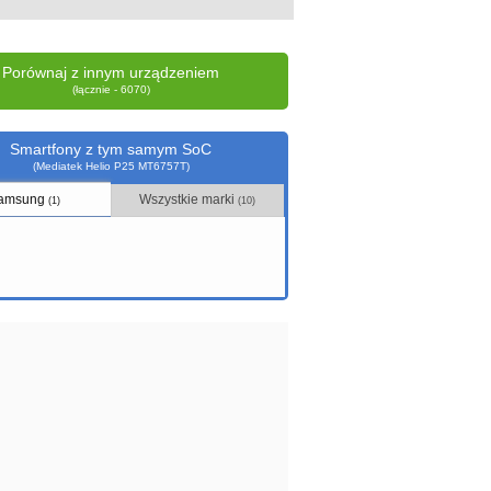
Porównaj z innym urządzeniem
(łącznie - 6070)
Smartfony z tym samym SoC
(Mediatek Helio P25 MT6757T)
amsung
Wszystkie marki
(1)
(10)