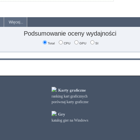
Więcej...
Podsumowanie oceny wydajności
Total
CPU
GPU
SI
Karty graficzne
ranking kart graficznych
porównaj karty graficzne
Gry
katalog gier na Windows