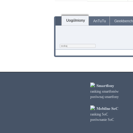
Uogólniony
AnTuTu
Geekbench
Smartfony
ranking smartfonów
porównaj smartfony
Mobilne SoC
ranking SoC
porównanie SoC