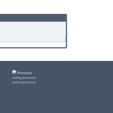
Procesory
ranking procesorów
porównaj procesory