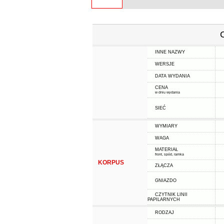
INNE NAZWY
WERSJE
DATA WYDANIA
CENA
w dniu wydania
SIEĆ
WYMIARY
WAGA
MATERIAŁ
front, spód, ramka
KORPUS
ZŁĄCZA
GNIAZDO
CZYTNIK LINII
PAPILARNYCH
RODZAJ