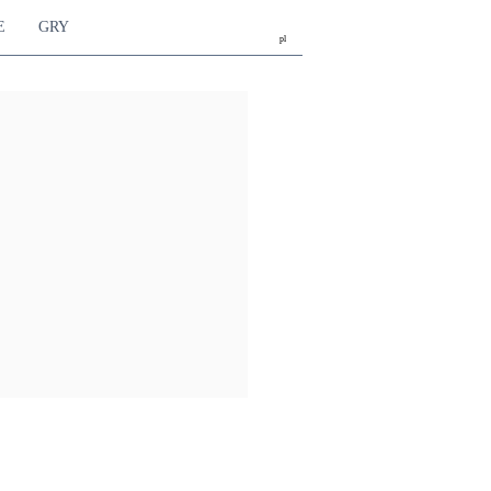
E
GRY
pl