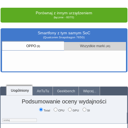
Porównaj z innym urządzeniem
(łącznie - 6070)
Smartfony z tym samym SoC
(Qualcomm Snapdragon 765G)
OPPO
Wszystkie marki
(9)
(46)
Uogólniony
AnTuTu
Geekbench
Więcej...
Podsumowanie oceny wydajności
Total
CPU
GPU
SI