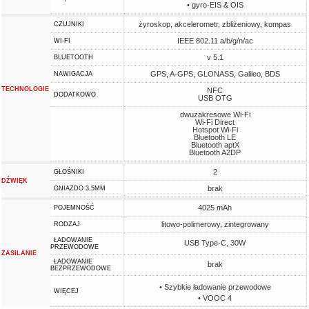
• gyro-EIS & OIS
żyroskop, akcelerometr, zbliżeniowy, kompas
CZUJNIKI
IEEE 802.11 a/b/g/n/ac
WI-FI
v 5.1
BLUETOOTH
GPS, A-GPS, GLONASS, Galileo, BDS
NAWIGACJA
TECHNOLOGIE
NFC
DODATKOWO
USB OTG
dwuzakresowe Wi-Fi
Wi-Fi Direct
Hotspot Wi-Fi
Bluetooth LE
Bluetooth aptX
Bluetooth A2DP
2
GŁOŚNIKI
DŹWIĘK
brak
GNIAZDO 3,5MM
4025 mAh
POJEMNOŚĆ
litowo-polimerowy, zintegrowany
RODZAJ
ŁADOWANIE
USB Type-C, 30W
PRZEWODOWE
ZASILANIE
ŁADOWANIE
brak
BEZPRZEWODOWE
• Szybkie ładowanie przewodowe
WIĘCEJ
• VOOC 4