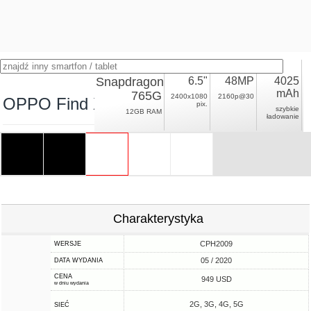
Snapdragon
6.5"
48MP
4025
mAh
765G
2400x1080
2160p@30
OPPO Find X2 Neo
pix.
szybkie
12GB RAM
ładowanie
Charakterystyka
CPH2009
WERSJE
05 / 2020
DATA WYDANIA
CENA
949 USD
w dniu wydania
2G, 3G, 4G, 5G
SIEĆ