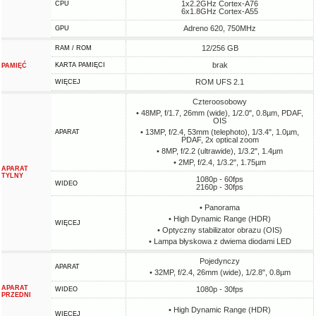
1x2.2GHz Cortex-A76
CPU
6x1.8GHz Cortex-A55
Adreno 620, 750MHz
GPU
12/256 GB
RAM / ROM
brak
KARTA PAMIĘCI
PAMIĘĆ
ROM UFS 2.1
WIĘCEJ
Czteroosobowy
• 48MP, f/1.7, 26mm (wide), 1/2.0", 0.8µm, PDAF,
OIS
• 13MP, f/2.4, 53mm (telephoto), 1/3.4", 1.0µm,
APARAT
PDAF, 2x optical zoom
• 8MP, f/2.2 (ultrawide), 1/3.2", 1.4µm
• 2MP, f/2.4, 1/3.2", 1.75µm
APARAT
TYLNY
1080p - 60fps
WIDEO
2160p - 30fps
• Panorama
• High Dynamic Range (HDR)
WIĘCEJ
• Optyczny stabilizator obrazu (OIS)
• Lampa błyskowa z dwiema diodami LED
Pojedynczy
APARAT
• 32MP, f/2.4, 26mm (wide), 1/2.8", 0.8µm
APARAT
1080p - 30fps
WIDEO
PRZEDNI
• High Dynamic Range (HDR)
WIĘCEJ