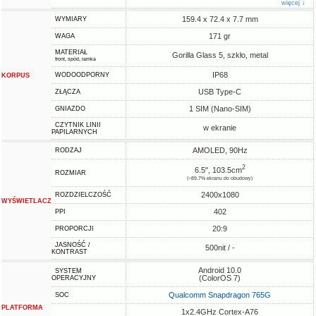
więcej ↓
159.4 x 72.4 x 7.7 mm
WYMIARY
171 gr
WAGA
MATERIAŁ
Gorilla Glass 5, szkło, metal
front, spód, ramka
IP68
WODOODPORNY
KORPUS
USB Type-C
ZŁĄCZA
1 SIM (Nano-SIM)
GNIAZDO
CZYTNIK LINII
w ekranie
PAPILARNYCH
AMOLED, 90Hz
RODZAJ
2
6.5", 103.5cm
ROZMIAR
(~89.7% ekranu do obudowy)
2400x1080
ROZDZIELCZOŚĆ
WYŚWIETLACZ
402
PPI
20:9
PROPORCJI
JASNOŚĆ /
500nit / -
KONTRAST
Android 10.0
SYSTEM
(ColorOS 7)
OPERACYJNY
Qualcomm Snapdragon 765G
SOC
PLATFORMA
1x2.4GHz Cortex-A76