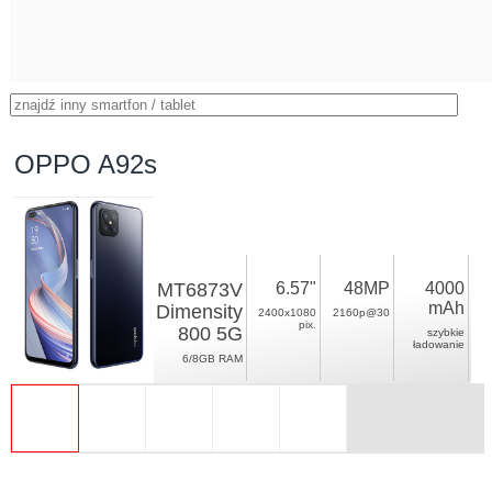
OPPO A92s
MT6873V
6.57"
48MP
4000
mAh
Dimensity
2400x1080
2160p@30
pix.
800 5G
szybkie
ładowanie
6/8GB RAM