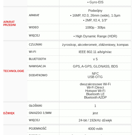
• Gyro-EIS
Podwójny
• 16MP, f/2.0, 26mm (wide), 1.0µm
APARAT
• 2MP, f/2.4, 1/3"
APARAT
PRZEDNI
1080p - 30fps
WIDEO
WIĘCEJ
• High Dynamic Range (HDR)
żyroskop, akcelerometr, zbliżeniowy, kompas
CZUJNIKI
IEEE 802.11 a/b/g/n/ac
WI-FI
v 5
BLUETOOTH
GPS, A-GPS, GLONASS, BDS
NAWIGACJA
TECHNOLOGIE
NFC
DODATKOWO
USB OTG
dwuzakresowe Wi-Fi
Wi-Fi Direct
Hotspot Wi-Fi
Bluetooth LE
Bluetooth A2DP
1
GŁOŚNIKI
jest
GNIAZDO 3,5MM
DŹWIĘK
24-bit / 192kHz dźwięk
WIĘCEJ
4000 mAh
POJEMNOŚĆ