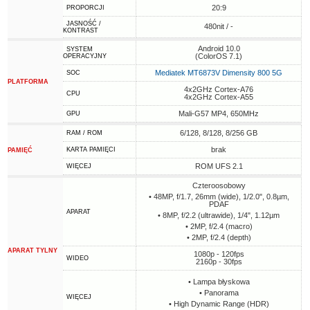
20:9
PROPORCJI
JASNOŚĆ /
480nit / -
KONTRAST
Android 10.0
SYSTEM
(ColorOS 7.1)
OPERACYJNY
Mediatek MT6873V Dimensity 800 5G
SOC
PLATFORMA
4x2GHz Cortex-A76
CPU
4x2GHz Cortex-A55
Mali-G57 MP4, 650MHz
GPU
6/128, 8/128, 8/256 GB
RAM / ROM
brak
KARTA PAMIĘCI
PAMIĘĆ
ROM UFS 2.1
WIĘCEJ
Czteroosobowy
• 48MP, f/1.7, 26mm (wide), 1/2.0", 0.8µm,
PDAF
APARAT
• 8MP, f/2.2 (ultrawide), 1/4", 1.12µm
• 2MP, f/2.4 (macro)
• 2MP, f/2.4 (depth)
APARAT TYLNY
1080p - 120fps
WIDEO
2160p - 30fps
• Lampa błyskowa
• Panorama
WIĘCEJ
• High Dynamic Range (HDR)