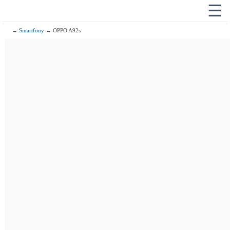
☰
→
Smartfony
→ OPPO A92s