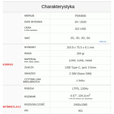
Charakterystyka
PDKM00
WERSJE
04 / 2020
DATA WYDANIA
CENA
322 USD
w dniu wydania
2G, 3G, 4G, 5G
SIEĆ
więcej ↓
163.8 x 75.5 x 8.1 mm
WYMIARY
184 gr
WAGA
MATERIAŁ
szkło, szkło, metal
front, spód, ramka
KORPUS
USB Type-C, jack 3.5mm
ZŁĄCZA
2 SIM (Nano-SIM)
GNIAZDO
CZYTNIK LINII
z boku
PAPILARNYCH
LTPS, 120Hz
RODZAJ
2
6.57", 104.2cm
ROZMIAR
(~84.3% ekranu do obudowy)
2400x1080
ROZDZIELCZOŚĆ
WYŚWIETLACZ
401
PPI