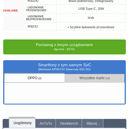
litowo-polimerowy, zintegrowany
RODZAJ
ŁADOWANIE
USB Type-C, 20W
PRZEWODOWE
ZASILANIE
ŁADOWANIE
brak
BEZPRZEWODOWE
WIĘCEJ
• Szybkie ładowanie przewodowe
Porównaj z innym urządzeniem
(łącznie - 6070)
Smartfony z tym samym SoC
(Mediatek MT6873V Dimensity 800 5G)
OPPO
Wszystkie marki
(2)
(14)
Uogólniony
AnTuTu
Geekbench
Więcej...