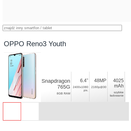
OPPO Reno3 Youth
Snapdragon
6.4"
48MP
4025
mAh
765G
2400x1080
2160p@30
pix.
szybkie
8GB RAM
ładowanie