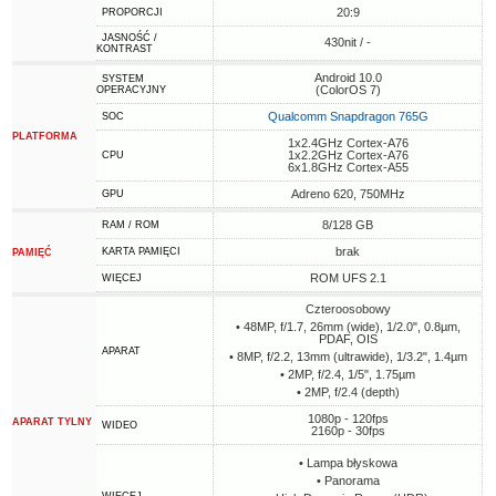
20:9
PROPORCJI
JASNOŚĆ /
430nit / -
KONTRAST
Android 10.0
SYSTEM
(ColorOS 7)
OPERACYJNY
Qualcomm Snapdragon 765G
SOC
PLATFORMA
1x2.4GHz Cortex-A76
1x2.2GHz Cortex-A76
CPU
6x1.8GHz Cortex-A55
Adreno 620, 750MHz
GPU
8/128 GB
RAM / ROM
brak
KARTA PAMIĘCI
PAMIĘĆ
ROM UFS 2.1
WIĘCEJ
Czteroosobowy
• 48MP, f/1.7, 26mm (wide), 1/2.0", 0.8µm,
PDAF, OIS
APARAT
• 8MP, f/2.2, 13mm (ultrawide), 1/3.2", 1.4µm
• 2MP, f/2.4, 1/5", 1.75µm
• 2MP, f/2.4 (depth)
1080p - 120fps
APARAT TYLNY
WIDEO
2160p - 30fps
• Lampa błyskowa
• Panorama