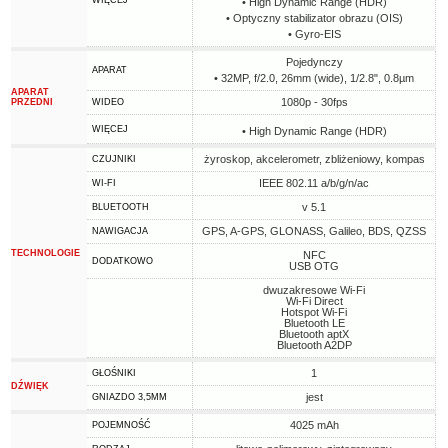
WIĘCEJ
• High Dynamic Range (HDR)
• Optyczny stabilizator obrazu (OIS)
• Gyro-EIS
Pojedynczy
APARAT
• 32MP, f/2.0, 26mm (wide), 1/2.8", 0.8µm
APARAT
1080p - 30fps
PRZEDNI
WIDEO
WIĘCEJ
• High Dynamic Range (HDR)
żyroskop, akcelerometr, zbliżeniowy, kompas
CZUJNIKI
IEEE 802.11 a/b/g/n/ac
WI-FI
v 5.1
BLUETOOTH
GPS, A-GPS, GLONASS, Galileo, BDS, QZSS
NAWIGACJA
TECHNOLOGIE
NFC
DODATKOWO
USB OTG
dwuzakresowe Wi-Fi
Wi-Fi Direct
Hotspot Wi-Fi
Bluetooth LE
Bluetooth aptX
Bluetooth A2DP
1
GŁOŚNIKI
DŹWIĘK
jest
GNIAZDO 3,5MM
4025 mAh
POJEMNOŚĆ