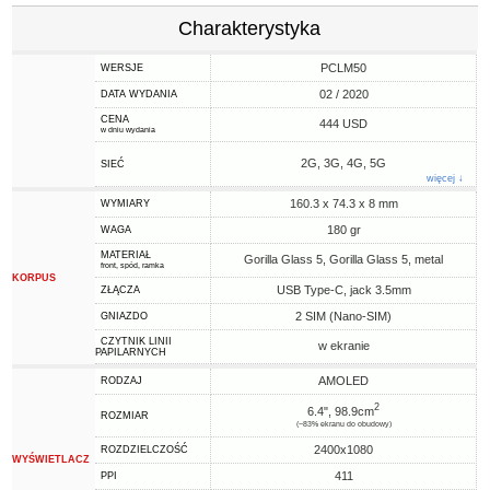
Charakterystyka
PCLM50
WERSJE
02 / 2020
DATA WYDANIA
CENA
444 USD
w dniu wydania
2G, 3G, 4G, 5G
SIEĆ
więcej ↓
160.3 x 74.3 x 8 mm
WYMIARY
180 gr
WAGA
MATERIAŁ
Gorilla Glass 5, Gorilla Glass 5, metal
front, spód, ramka
KORPUS
USB Type-C, jack 3.5mm
ZŁĄCZA
2 SIM (Nano-SIM)
GNIAZDO
CZYTNIK LINII
w ekranie
PAPILARNYCH
AMOLED
RODZAJ
2
6.4", 98.9cm
ROZMIAR
(~83% ekranu do obudowy)
2400x1080
ROZDZIELCZOŚĆ
WYŚWIETLACZ
411
PPI