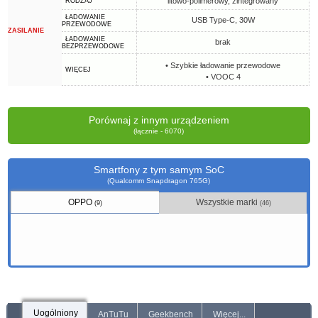
litowo-polimerowy, zintegrowany
RODZAJ
ŁADOWANIE
USB Type-C, 30W
PRZEWODOWE
ZASILANIE
ŁADOWANIE
brak
BEZPRZEWODOWE
• Szybkie ładowanie przewodowe
WIĘCEJ
• VOOC 4
Porównaj z innym urządzeniem
(łącznie - 6070)
Smartfony z tym samym SoC
(Qualcomm Snapdragon 765G)
OPPO
Wszystkie marki
(9)
(46)
Uogólniony
AnTuTu
Geekbench
Więcej...