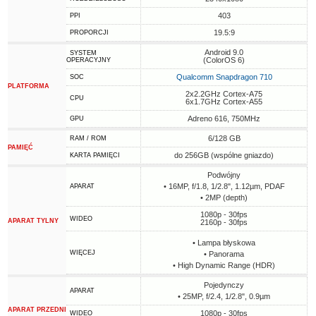
403
PPI
19.5:9
PROPORCJI
Android 9.0
SYSTEM
(ColorOS 6)
OPERACYJNY
Qualcomm Snapdragon 710
SOC
PLATFORMA
2x2.2GHz Cortex-A75
CPU
6x1.7GHz Cortex-A55
Adreno 616, 750MHz
GPU
6/128 GB
RAM / ROM
PAMIĘĆ
do 256GB (wspólne gniazdo)
KARTA PAMIĘCI
Podwójny
• 16MP, f/1.8, 1/2.8", 1.12µm, PDAF
APARAT
• 2MP (depth)
1080p - 30fps
WIDEO
APARAT TYLNY
2160p - 30fps
• Lampa błyskowa
WIĘCEJ
• Panorama
• High Dynamic Range (HDR)
Pojedynczy
APARAT
• 25MP, f/2.4, 1/2.8", 0.9µm
APARAT PRZEDNI
1080p - 30fps
WIDEO