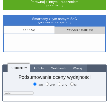
Porównaj z innym urządzeniem
(łącznie - 6070)
Smartfony z tym samym SoC
(Qualcomm Snapdragon 710)
OPPO
Wszystkie marki
(4)
(24)
Uogólniony
AnTuTu
Geekbench
Więcej...
Podsumowanie oceny wydajności
Total
CPU
GPU
SI