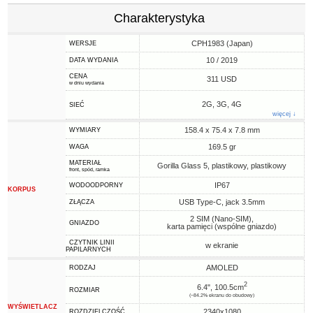
Charakterystyka
CPH1983 (Japan)
WERSJE
10 / 2019
DATA WYDANIA
CENA
311 USD
w dniu wydania
2G, 3G, 4G
SIEĆ
więcej ↓
158.4 x 75.4 x 7.8 mm
WYMIARY
169.5 gr
WAGA
MATERIAŁ
Gorilla Glass 5, plastikowy, plastikowy
front, spód, ramka
IP67
WODOODPORNY
KORPUS
USB Type-C, jack 3.5mm
ZŁĄCZA
2 SIM (Nano-SIM),
GNIAZDO
karta pamięci (wspólne gniazdo)
CZYTNIK LINII
w ekranie
PAPILARNYCH
AMOLED
RODZAJ
2
6.4", 100.5cm
ROZMIAR
(~84.2% ekranu do obudowy)
WYŚWIETLACZ
2340x1080
ROZDZIELCZOŚĆ