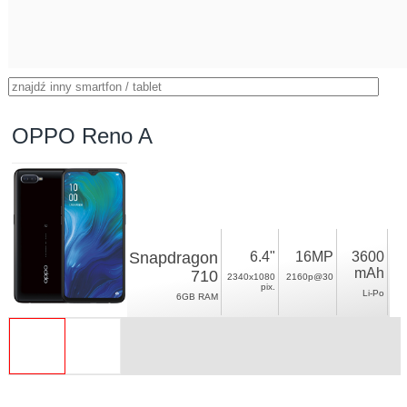
OPPO Reno A
Snapdragon
6.4"
16MP
3600
mAh
710
2340x1080
2160p@30
pix.
Li-Po
6GB RAM