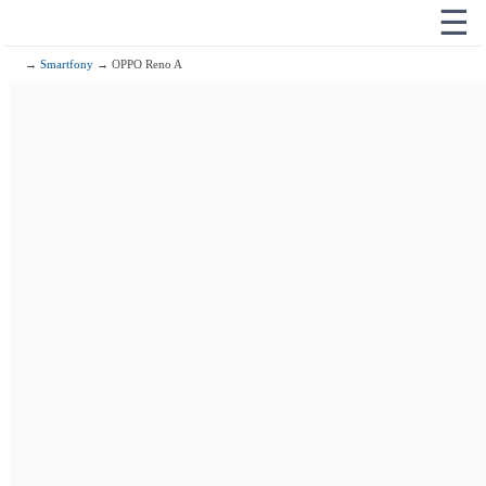
☰
→
Smartfony
→ OPPO Reno A