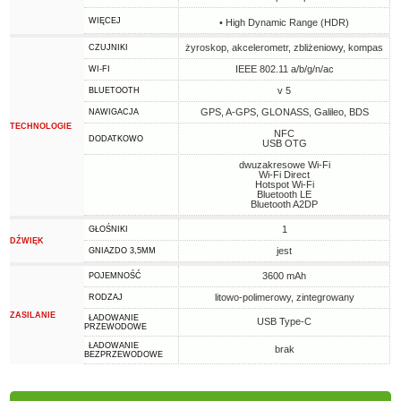
WIĘCEJ
• High Dynamic Range (HDR)
żyroskop, akcelerometr, zbliżeniowy, kompas
CZUJNIKI
IEEE 802.11 a/b/g/n/ac
WI-FI
v 5
BLUETOOTH
GPS, A-GPS, GLONASS, Galileo, BDS
NAWIGACJA
TECHNOLOGIE
NFC
DODATKOWO
USB OTG
dwuzakresowe Wi-Fi
Wi-Fi Direct
Hotspot Wi-Fi
Bluetooth LE
Bluetooth A2DP
1
GŁOŚNIKI
DŹWIĘK
jest
GNIAZDO 3,5MM
3600 mAh
POJEMNOŚĆ
litowo-polimerowy, zintegrowany
RODZAJ
ZASILANIE
ŁADOWANIE
USB Type-C
PRZEWODOWE
ŁADOWANIE
brak
BEZPRZEWODOWE