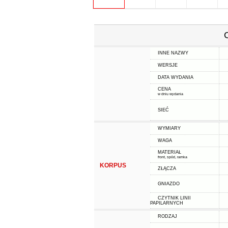
INNE NAZWY
WERSJE
DATA WYDANIA
CENA
w dniu wydania
SIEĆ
WYMIARY
WAGA
MATERIAŁ
front, spód, ramka
KORPUS
ZŁĄCZA
GNIAZDO
CZYTNIK LINII
PAPILARNYCH
RODZAJ