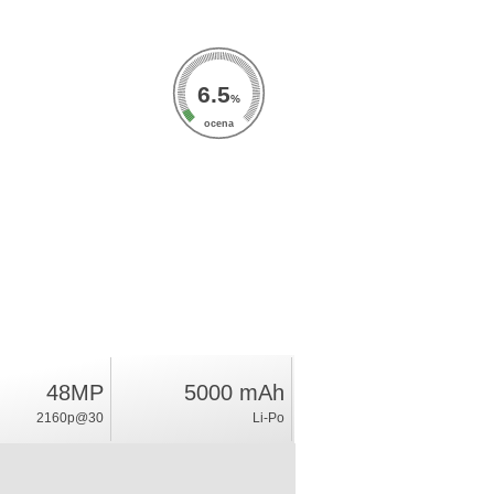
6.5
%
ocena
48MP
5000 mAh
2160p@30
Li-Po