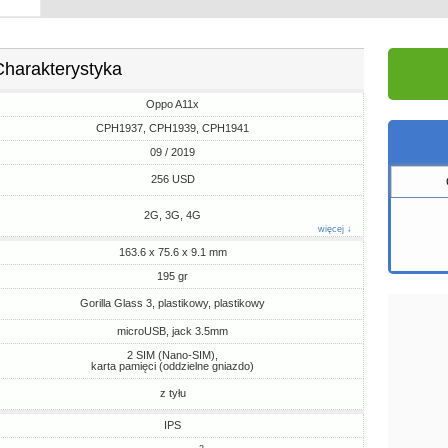
Charakterystyka
Oppo A11x
CPH1937, CPH1939, CPH1941
09 / 2019
256 USD
2G, 3G, 4G
więcej ↓
163.6 x 75.6 x 9.1 mm
195 gr
Gorilla Glass 3, plastikowy, plastikowy
microUSB, jack 3.5mm
2 SIM (Nano-SIM),
karta pamięci (oddzielne gniazdo)
z tyłu
IPS