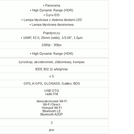
• Panorama
• High Dynamic Range (HDR)
• Gyro-EIS
• Lampa błyskowa z dwiema diodami LED
• Lampa błyskowa dwutonowa
Pojedynczy
• 16MP, f/2.0, 26mm (wide), 1/3.06", 1.0µm
1080p - 30fps
• High Dynamic Range (HDR)
żyroskop, akcelerometr, zbliżeniowy, kompas
IEEE 802.11 a/b/g/n/ac
v 5
GPS, A-GPS, GLONASS, Galileo, BDS
USB OTG
radio FM
dwuzakresowe Wi-Fi
Wi-Fi Direct
Hotspot Wi-Fi
Bluetooth LE
Bluetooth A2DP
2
jest