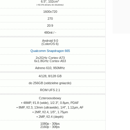
2
6.5", 102cm
(~82.5% ekranu do obudowy)
1600x720
270
20:9
480nit / -
Android 9.0
(ColorOS 6)
Qualcomm Snapdragon 665
2x2GHz Cortex-A73
6x1.8GHz Cortex-A53
Adreno 610, 950MHz
4/128, 8/128 GB
do 256GB (oddzielne gniazdo)
ROM UFS 2.1
Czteroosobowy
• 48MP, f/1.8 (wide), 1/2.3", 0.8µm, PDAF
• 8MP, f/2.3, 13mm (ultrawide), 1/4", 1.12µm, AF
• 2MP, f/2.4, 1/5", 1.75µm
• 2MP, f/2.4 (depth)
1080p - 30fps
2160p - 30fps