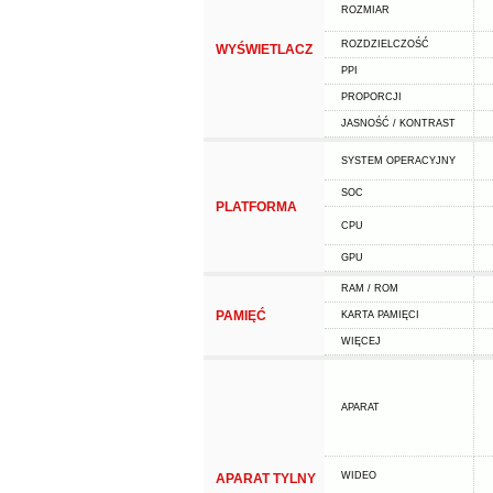
ROZMIAR
ROZDZIELCZOŚĆ
WYŚWIETLACZ
PPI
PROPORCJI
JASNOŚĆ / KONTRAST
SYSTEM OPERACYJNY
SOC
PLATFORMA
CPU
GPU
RAM / ROM
PAMIĘĆ
KARTA PAMIĘCI
WIĘCEJ
APARAT
WIDEO
APARAT TYLNY