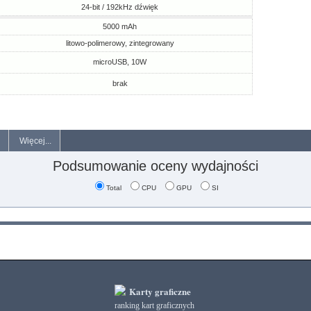
24-bit / 192kHz dźwięk
5000 mAh
litowo-polimerowy, zintegrowany
microUSB, 10W
brak
Więcej...
Podsumowanie oceny wydajności
Total
CPU
GPU
SI
Karty graficzne
ranking kart graficznych