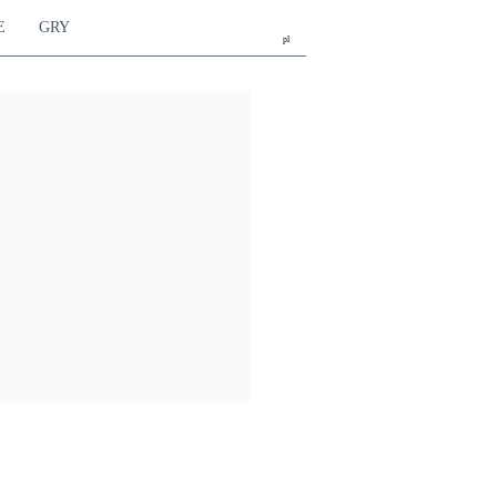
E
GRY
pl