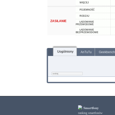
WIĘCEJ
POJEMNOŚĆ
RODZAJ
ZASILANIE
ŁADOWANIE
PRZEWODOWE
ŁADOWANIE
BEZPRZEWODOWE
Uogólniony
AnTuTu
Geekbench
Smartfony
ranking smartfonów