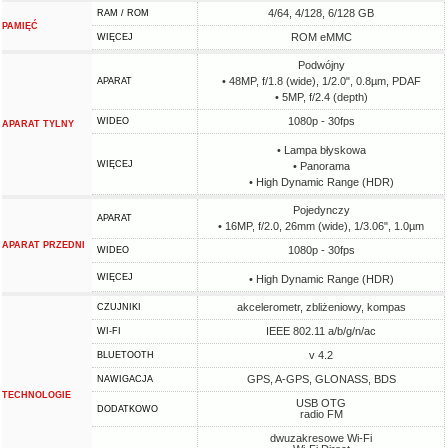
4/64, 4/128, 6/128 GB
RAM / ROM
PAMIĘĆ
ROM eMMC
WIĘCEJ
Podwójny
• 48MP, f/1.8 (wide), 1/2.0", 0.8µm, PDAF
APARAT
• 5MP, f/2.4 (depth)
1080p - 30fps
WIDEO
APARAT TYLNY
• Lampa błyskowa
WIĘCEJ
• Panorama
• High Dynamic Range (HDR)
Pojedynczy
APARAT
• 16MP, f/2.0, 26mm (wide), 1/3.06", 1.0µm
APARAT PRZEDNI
1080p - 30fps
WIDEO
WIĘCEJ
• High Dynamic Range (HDR)
akcelerometr, zbliżeniowy, kompas
CZUJNIKI
IEEE 802.11 a/b/g/n/ac
WI-FI
v 4.2
BLUETOOTH
GPS, A-GPS, GLONASS, BDS
NAWIGACJA
TECHNOLOGIE
USB OTG
DODATKOWO
radio FM
dwuzakresowe Wi-Fi