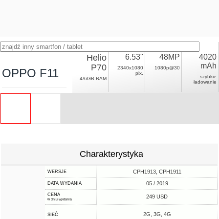
Helio
6.53"
48MP
4020
mAh
P70
2340x1080
1080p@30
OPPO F11
pix.
szybkie
4/6GB RAM
ładowanie
Charakterystyka
CPH1913, CPH1911
WERSJE
05 / 2019
DATA WYDANIA
CENA
249 USD
w dniu wydania
2G, 3G, 4G
SIEĆ