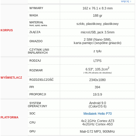
więcej ↓
162 x 76.1 x 8.3 mm
WYMIARY
188 gr
WAGA
MATERIAŁ
szkło, plastikowy, plastikowy
front, spód, ramka
KORPUS
microUSB, jack 3.5mm
ZŁĄCZA
2 SIM (Nano-SIM),
GNIAZDO
karta pamięci (wspólne gniazdo)
CZYTNIK LINII
z tyłu
PAPILARNYCH
LTPS
RODZAJ
2
6.53", 105.2cm
ROZMIAR
(~85.3% ekranu do obudowy)
WYŚWIETLACZ
2340x1080
ROZDZIELCZOŚĆ
394
PPI
19.5:9
PROPORCJI
Android 9.0
SYSTEM
(ColorOS 6)
OPERACYJNY
Mediatek Helio P70
SOC
PLATFORMA
4x2.1GHz Cortex-A73
CPU
4x2GHz Cortex-A53
Mali-G72 MP3, 900MHz
GPU