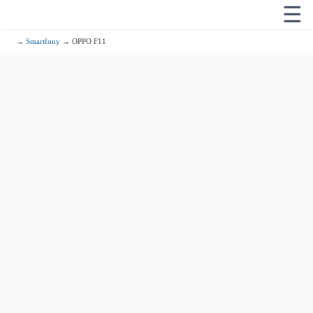
☰
→
Smartfony
→ OPPO F11