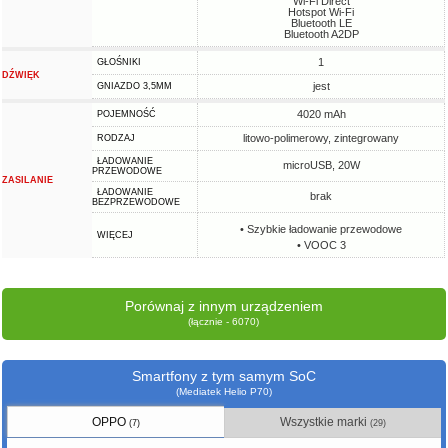
Wi-Fi Direct
Hotspot Wi-Fi
Bluetooth LE
Bluetooth A2DP
1
GŁOŚNIKI
DŹWIĘK
jest
GNIAZDO 3,5MM
4020 mAh
POJEMNOŚĆ
litowo-polimerowy, zintegrowany
RODZAJ
ŁADOWANIE
microUSB, 20W
PRZEWODOWE
ZASILANIE
ŁADOWANIE
brak
BEZPRZEWODOWE
• Szybkie ładowanie przewodowe
WIĘCEJ
• VOOC 3
Porównaj z innym urządzeniem
(łącznie - 6070)
Smartfony z tym samym SoC
(Mediatek Helio P70)
OPPO
Wszystkie marki
(7)
(29)