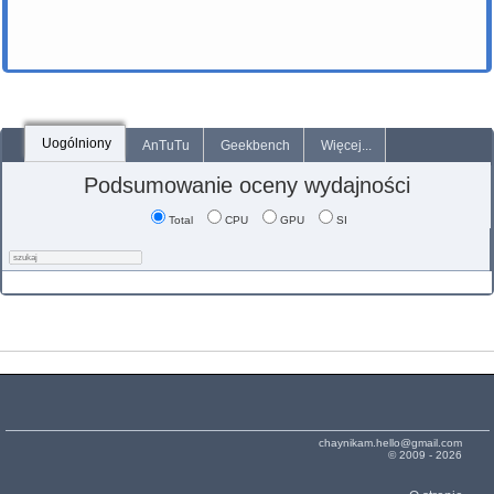
Uogólniony
AnTuTu
Geekbench
Więcej...
Podsumowanie oceny wydajności
Total
CPU
GPU
SI
chaynikam.hello@gmail.com
© 2009 - 2026