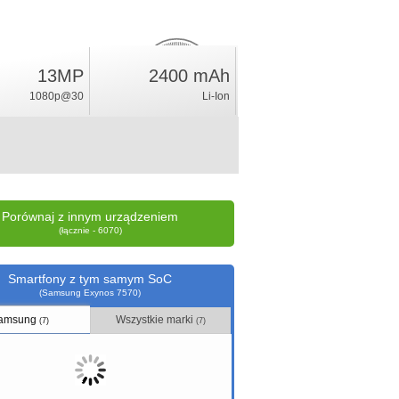
13MP
2400 mAh
1.8
%
1080p@30
Li-Ion
ocena
Porównaj z innym urządzeniem
(łącznie - 6070)
Smartfony z tym samym SoC
(Samsung Exynos 7570)
amsung
Wszystkie marki
(7)
(7)