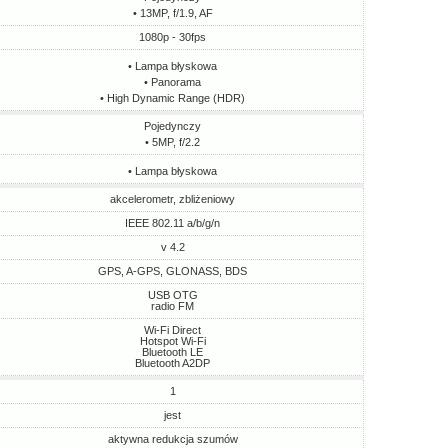
• 13MP, f/1.9, AF
1080p - 30fps
• Lampa błyskowa
• Panorama
• High Dynamic Range (HDR)
Pojedynczy
• 5MP, f/2.2
• Lampa błyskowa
akcelerometr, zbliżeniowy
IEEE 802.11 a/b/g/n
v 4.2
GPS, A-GPS, GLONASS, BDS
USB OTG
radio FM
Wi-Fi Direct
Hotspot Wi-Fi
Bluetooth LE
Bluetooth A2DP
1
jest
aktywna redukcja szumów