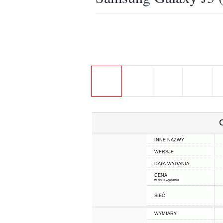
INNE NAZWY
WERSJE
DATA WYDANIA
CENA
w dniu wydania
SIEĆ
WYMIARY