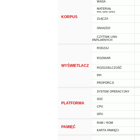
WAGA
MATERIAŁ
front, spód, ramka
KORPUS
ZŁĄCZA
GNIAZDO
CZYTNIK LINII
PAPILARNYCH
RODZAJ
ROZMIAR
WYŚWIETLACZ
ROZDZIELCZOŚĆ
PPI
PROPORCJI
SYSTEM OPERACYJNY
SOC
PLATFORMA
CPU
GPU
RAM / ROM
PAMIĘĆ
KARTA PAMIĘCI