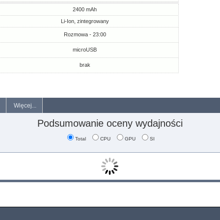
2400 mAh
Li-Ion, zintegrowany
Rozmowa - 23:00
microUSB
brak
Więcej...
Podsumowanie oceny wydajności
Total
CPU
GPU
SI