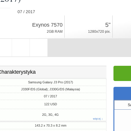
07 / 2017
142gr, grubość 8.2mm
5"
Exynos 7570
Android 7.0
2GB RAM
1280x720 pix.
16GB ROM
Charakterystyka
Samsung Galaxy J3 Pro (2017)
J330F/DS (Global); J330G/DS (Malaysia)
07 / 2017
122 USD
S
2G, 3G, 4G
więcej ↓
143.2 x 70.3 x 8.2 mm