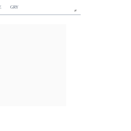
E
GRY
pl