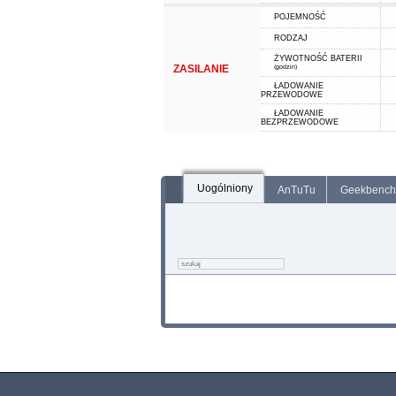
POJEMNOŚĆ
RODZAJ
ŻYWOTNOŚĆ BATERII
ZASILANIE
(godzin)
ŁADOWANIE
PRZEWODOWE
ŁADOWANIE
BEZPRZEWODOWE
Uogólniony
AnTuTu
Geekbench