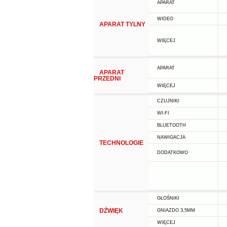
APARAT
WIDEO
APARAT TYLNY
WIĘCEJ
APARAT
APARAT
PRZEDNI
WIĘCEJ
CZUJNIKI
WI-FI
BLUETOOTH
NAWIGACJA
TECHNOLOGIE
DODATKOWO
GŁOŚNIKI
DŹWIĘK
GNIAZDO 3,5MM
WIĘCEJ