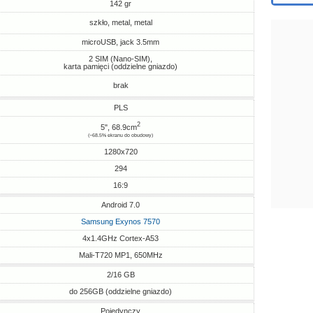
142 gr
szkło, metal, metal
microUSB, jack 3.5mm
2 SIM (Nano-SIM),
karta pamięci (oddzielne gniazdo)
brak
PLS
2
5", 68.9cm
(~68.5% ekranu do obudowy)
1280x720
294
16:9
Android 7.0
Samsung Exynos 7570
4x1.4GHz Cortex-A53
Mali-T720 MP1, 650MHz
2/16 GB
do 256GB (oddzielne gniazdo)
Pojedynczy