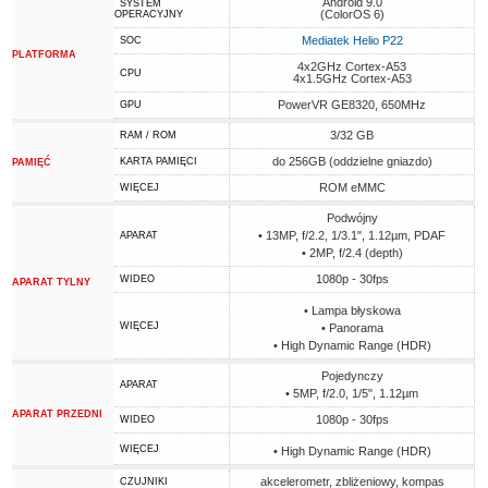
Android 9.0
SYSTEM
(ColorOS 6)
OPERACYJNY
Mediatek Helio P22
SOC
PLATFORMA
4x2GHz Cortex-A53
CPU
4x1.5GHz Cortex-A53
PowerVR GE8320, 650MHz
GPU
3/32 GB
RAM / ROM
do 256GB (oddzielne gniazdo)
KARTA PAMIĘCI
PAMIĘĆ
ROM eMMC
WIĘCEJ
Podwójny
• 13MP, f/2.2, 1/3.1", 1.12µm, PDAF
APARAT
• 2MP, f/2.4 (depth)
1080p - 30fps
WIDEO
APARAT TYLNY
• Lampa błyskowa
WIĘCEJ
• Panorama
• High Dynamic Range (HDR)
Pojedynczy
APARAT
• 5MP, f/2.0, 1/5", 1.12µm
APARAT PRZEDNI
1080p - 30fps
WIDEO
WIĘCEJ
• High Dynamic Range (HDR)
akcelerometr, zbliżeniowy, kompas
CZUJNIKI