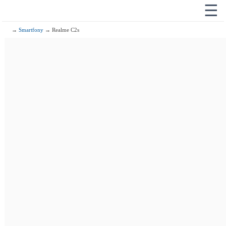
☰
→
Smartfony
→ Realme C2s