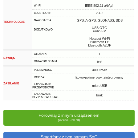
IEEE 802.11 a/b/g/n
WI-FI
v 4.2
BLUETOOTH
GPS, A-GPS, GLONASS, BDS
NAWIGACJA
TECHNOLOGIE
USB OTG
DODATKOWO
radio FM
Hotspot Wi-Fi
Bluetooth LE
Bluetooth A2DP
1
GŁOŚNIKI
DŹWIĘK
jest
GNIAZDO 3,5MM
4000 mAh
POJEMNOŚĆ
litowo-polimerowy, zintegrowany
RODZAJ
ZASILANIE
ŁADOWANIE
microUSB
PRZEWODOWE
ŁADOWANIE
brak
BEZPRZEWODOWE
Porównaj z innym urządzeniem
(łącznie - 6070)
Smartfony z tym samym SoC