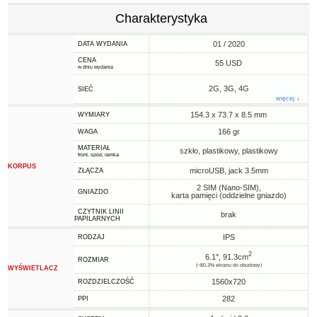
Charakterystyka
01 / 2020
DATA WYDANIA
CENA
55 USD
w dniu wydania
2G, 3G, 4G
SIEĆ
więcej ↓
154.3 x 73.7 x 8.5 mm
WYMIARY
166 gr
WAGA
MATERIAŁ
szkło, plastikowy, plastikowy
front, spód, ramka
KORPUS
microUSB, jack 3.5mm
ZŁĄCZA
2 SIM (Nano-SIM),
GNIAZDO
karta pamięci (oddzielne gniazdo)
CZYTNIK LINII
brak
PAPILARNYCH
IPS
RODZAJ
2
6.1", 91.3cm
ROZMIAR
(~80.3% ekranu do obudowy)
WYŚWIETLACZ
1560x720
ROZDZIELCZOŚĆ
282
PPI