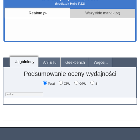
(Mediatek Helio P22)
Realme
Wszystkie marki
(3)
(106)
Uogólniony
AnTuTu
Geekbench
Więcej...
Podsumowanie oceny wydajności
Total
CPU
GPU
SI