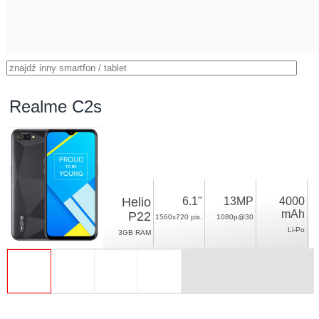
Realme C2s
Helio
6.1"
13MP
4000
mAh
P22
1560x720 pix.
1080p@30
Li-Po
3GB RAM