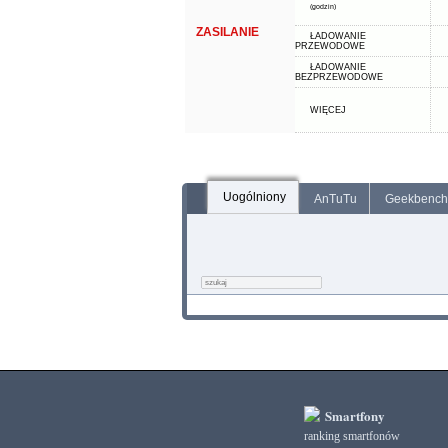
(godzin)
ZASILANIE
ŁADOWANIE
PRZEWODOWE
ŁADOWANIE
BEZPRZEWODOWE
WIĘCEJ
Uogólniony
AnTuTu
Geekbench
Smartfony
ranking smartfonów