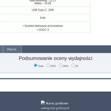
Web-browsing - 12:27
Wideo - 15:58
USB Type-C, 20W
brak
• Szybkie ładowanie przewodowe
• VOOC 3
Więcej...
Podsumowanie oceny wydajności
Total
CPU
GPU
SI
Karty graficzne
ranking kart graficznych