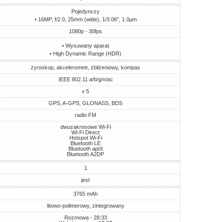
Pojedynczy
• 16MP, f/2.0, 25mm (wide), 1/3.06", 1.0µm
1080p - 30fps
• Wysuwany aparat
• High Dynamic Range (HDR)
żyroskop, akcelerometr, zbliżeniowy, kompas
IEEE 802.11 a/b/g/n/ac
v 5
GPS, A-GPS, GLONASS, BDS
radio FM
dwuzakresowe Wi-Fi
Wi-Fi Direct
Hotspot Wi-Fi
Bluetooth LE
Bluetooth aptX
Bluetooth A2DP
1
jest
3765 mAh
litowo-polimerowy, zintegrowany
Rozmowa - 28:33