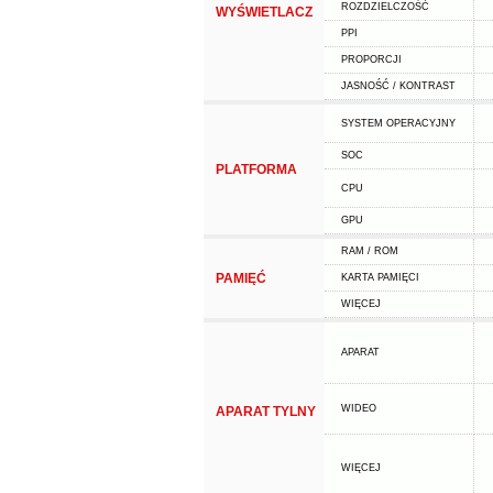
ROZDZIELCZOŚĆ
WYŚWIETLACZ
PPI
PROPORCJI
JASNOŚĆ / KONTRAST
SYSTEM OPERACYJNY
SOC
PLATFORMA
CPU
GPU
RAM / ROM
PAMIĘĆ
KARTA PAMIĘCI
WIĘCEJ
APARAT
WIDEO
APARAT TYLNY
WIĘCEJ