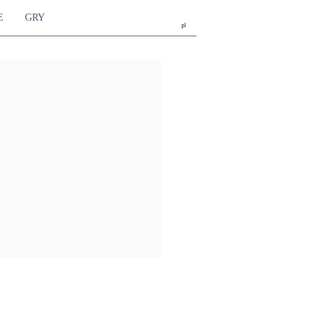
E
GRY
pl