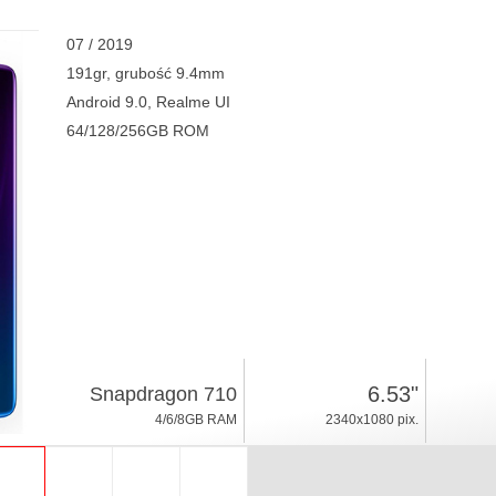
07 / 2019
191gr, grubość 9.4mm
Android 9.0, Realme UI
64/128/256GB ROM
6.53"
Snapdragon 710
4/6/8GB RAM
2340x1080 pix.