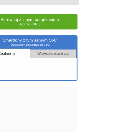
Porównaj z innym urządzeniem
(łącznie - 6070)
Smartfony z tym samym SoC
(Qualcomm Snapdragon 710)
Realme
Wszystkie marki
(2)
(24)