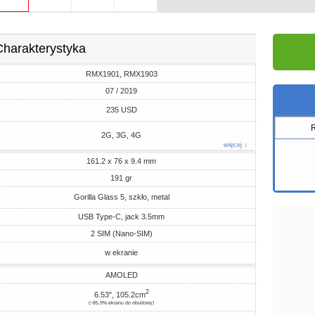
Charakterystyka
RMX1901, RMX1903
07 / 2019
235 USD
2G, 3G, 4G
więcej ↓
161.2 x 76 x 9.4 mm
191 gr
Gorilla Glass 5, szkło, metal
USB Type-C, jack 3.5mm
2 SIM (Nano-SIM)
w ekranie
AMOLED
2
6.53", 105.2cm
(~85.9% ekranu do obudowy)