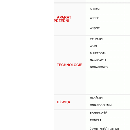
APARAT
APARAT
WIDEO
PRZEDNI
WIĘCEJ
CZUJNIKI
WI-FI
BLUETOOTH
NAWIGACJA
TECHNOLOGIE
DODATKOWO
GŁOŚNIKI
DŹWIĘK
GNIAZDO 3,5MM
POJEMNOŚĆ
RODZAJ
ŻYWOTNOŚĆ BATERII