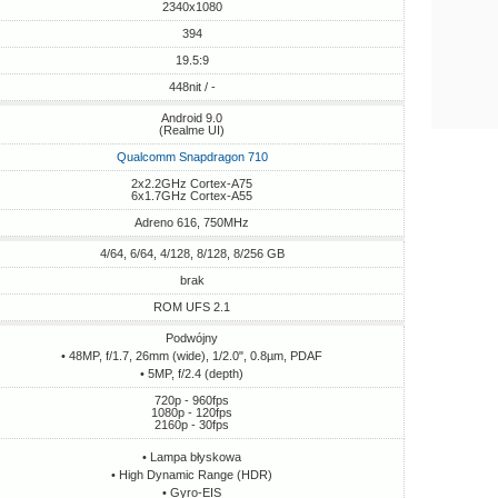
2340x1080
394
19.5:9
448nit / -
Android 9.0
(Realme UI)
Qualcomm Snapdragon 710
2x2.2GHz Cortex-A75
6x1.7GHz Cortex-A55
Adreno 616, 750MHz
4/64, 6/64, 4/128, 8/128, 8/256 GB
brak
ROM UFS 2.1
Podwójny
• 48MP, f/1.7, 26mm (wide), 1/2.0", 0.8µm, PDAF
• 5MP, f/2.4 (depth)
720p - 960fps
1080p - 120fps
2160p - 30fps
• Lampa błyskowa
• High Dynamic Range (HDR)
• Gyro-EIS