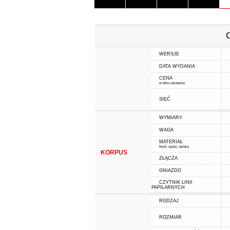
WERSJE
DATA WYDANIA
CENA
w dniu wydania
SIEĆ
WYMIARY
WAGA
MATERIAŁ
front, spód, ramka
KORPUS
ZŁĄCZA
GNIAZDO
CZYTNIK LINII
PAPILARNYCH
RODZAJ
ROZMIAR