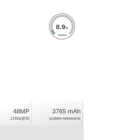
8.9
%
ocena
48MP
3765 mAh
2160p@30
szybkie ładowanie