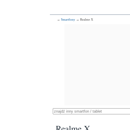
→
Smartfony
→ Realme X
Realme X