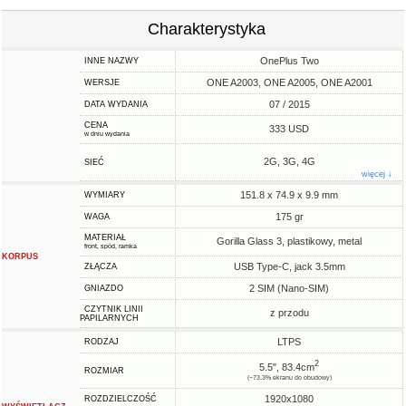
Charakterystyka
OnePlus Two
INNE NAZWY
ONE A2003, ONE A2005, ONE A2001
WERSJE
07 / 2015
DATA WYDANIA
CENA
333 USD
w dniu wydania
2G, 3G, 4G
SIEĆ
więcej ↓
151.8 x 74.9 x 9.9 mm
WYMIARY
175 gr
WAGA
MATERIAŁ
Gorilla Glass 3, plastikowy, metal
front, spód, ramka
KORPUS
USB Type-C, jack 3.5mm
ZŁĄCZA
2 SIM (Nano-SIM)
GNIAZDO
CZYTNIK LINII
z przodu
PAPILARNYCH
LTPS
RODZAJ
2
5.5", 83.4cm
ROZMIAR
(~73.3% ekranu do obudowy)
1920x1080
ROZDZIELCZOŚĆ