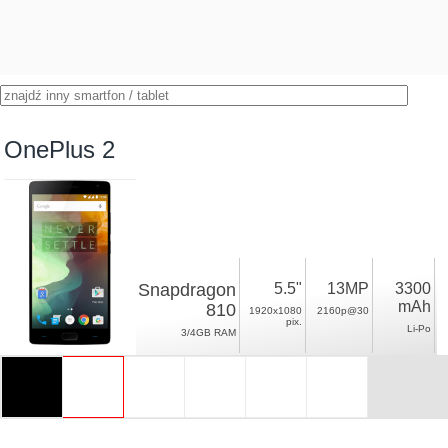
OnePlus 2
Snapdragon
5.5"
13MP
3300
mAh
810
1920x1080
2160p@30
pix.
Li-Po
3/4GB RAM