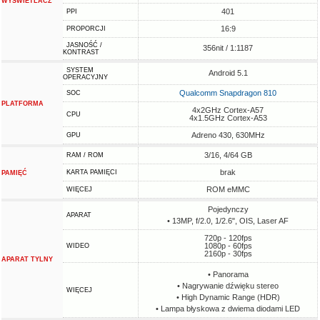
WYŚWIETLACZ
401
PPI
16:9
PROPORCJI
JASNOŚĆ /
356nit / 1:1187
KONTRAST
SYSTEM
Android 5.1
OPERACYJNY
Qualcomm Snapdragon 810
SOC
PLATFORMA
4x2GHz Cortex-A57
CPU
4x1.5GHz Cortex-A53
Adreno 430, 630MHz
GPU
3/16, 4/64 GB
RAM / ROM
brak
KARTA PAMIĘCI
PAMIĘĆ
ROM eMMC
WIĘCEJ
Pojedynczy
APARAT
• 13MP, f/2.0, 1/2.6", OIS, Laser AF
720p - 120fps
1080p - 60fps
WIDEO
2160p - 30fps
APARAT TYLNY
• Panorama
• Nagrywanie dźwięku stereo
WIĘCEJ
• High Dynamic Range (HDR)
• Lampa błyskowa z dwiema diodami LED