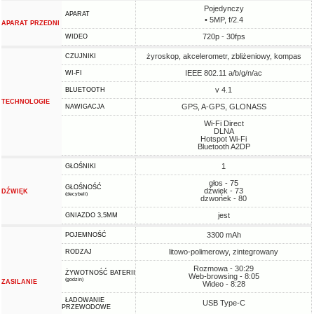
Pojedynczy
APARAT
• 5MP, f/2.4
APARAT PRZEDNI
720p - 30fps
WIDEO
żyroskop, akcelerometr, zbliżeniowy, kompas
CZUJNIKI
IEEE 802.11 a/b/g/n/ac
WI-FI
v 4.1
BLUETOOTH
TECHNOLOGIE
GPS, A-GPS, GLONASS
NAWIGACJA
Wi-Fi Direct
DLNA
Hotspot Wi-Fi
Bluetooth A2DP
1
GŁOŚNIKI
głos - 75
GŁOŚNOŚĆ
dźwięk - 73
DŹWIĘK
(decybeli)
dzwonek - 80
jest
GNIAZDO 3,5MM
3300 mAh
POJEMNOŚĆ
litowo-polimerowy, zintegrowany
RODZAJ
Rozmowa - 30:29
ŻYWOTNOŚĆ BATERII
Web-browsing - 8:05
(godzin)
ZASILANIE
Wideo - 8:28
ŁADOWANIE
USB Type-C
PRZEWODOWE