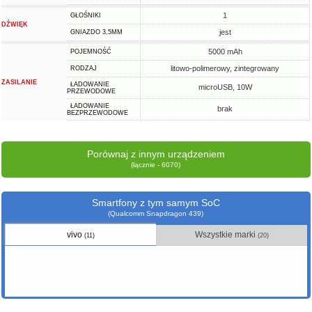
1
GŁOŚNIKI
DŹWIĘK
jest
GNIAZDO 3,5MM
5000 mAh
POJEMNOŚĆ
litowo-polimerowy, zintegrowany
RODZAJ
ZASILANIE
ŁADOWANIE
microUSB, 10W
PRZEWODOWE
ŁADOWANIE
brak
BEZPRZEWODOWE
Porównaj z innym urządzeniem
(łącznie - 6070)
Smartfony z tym samym SoC
(Qualcomm Snapdragon 439)
vivo
Wszystkie marki
(11)
(20)