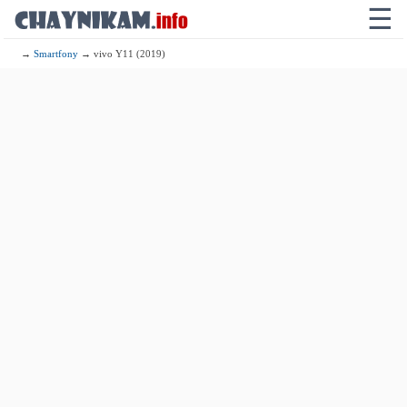
☰
→
Smartfony
→ vivo Y11 (2019)