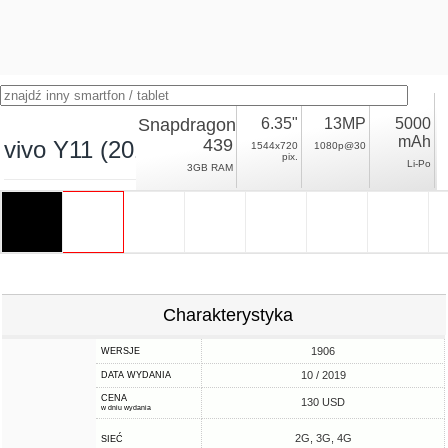
Snapdragon
6.35"
13MP
5000
mAh
439
vivo Y11 (2019)
1544x720
1080p@30
pix.
Li-Po
3GB RAM
Charakterystyka
1906
WERSJE
10 / 2019
DATA WYDANIA
CENA
130 USD
w dniu wydania
2G, 3G, 4G
SIEĆ