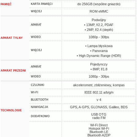
do 256GB (wspólne gniazdo)
KARTA PAMIĘCI
PAMIĘĆ
ROM eMMC
WIĘCEJ
Podwójny
• 13MP, f/2.2, PDAF
APARAT
• 2MP, f/2.4 (depth)
1080p - 30fps
WIDEO
APARAT TYLNY
• Lampa błyskowa
WIĘCEJ
• Panorama
• High Dynamic Range (HDR)
Pojedynczy
APARAT
• 8MP, f/1.8
APARAT PRZEDNI
1080p - 30fps
WIDEO
akcelerometr, zbliżeniowy, kompas
CZUJNIKI
IEEE 802.11 a/b/g/n
WI-FI
v 4
BLUETOOTH
GPS, A-GPS, GLONASS, Galileo, BDS
NAWIGACJA
TECHNOLOGIE
USB OTG
DODATKOWO
radio FM
Wi-Fi Direct
Hotspot Wi-Fi
Bluetooth LE
Bluetooth A2DP