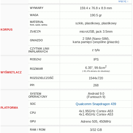
więcej ↓
159.4 x 76.8 x 8.9 mm
WYMIARY
190.5 gr
WAGA
MATERIAŁ
szkło, plastikowy, plastikowy
front, spód, ramka
KORPUS
microUSB, jack 3.5mm
ZŁĄCZA
2 SIM (Nano-SIM),
GNIAZDO
karta pamięci (wspólne gniazdo)
CZYTNIK LINII
z tyłu
PAPILARNYCH
IPS
RODZAJ
2
6.35", 99.6cm
ROZMIAR
(~81.4% ekranu do obudowy)
WYŚWIETLACZ
1544x720
ROZDZIELCZOŚĆ
268
PPI
Android 9.0
SYSTEM
(Funtouch 9)
OPERACYJNY
Qualcomm Snapdragon 439
SOC
PLATFORMA
4x1.95GHz Cortex-A53
CPU
4x1.45GHz Cortex-A53
Adreno 505, 450MHz
GPU
3/32 GB
RAM / ROM