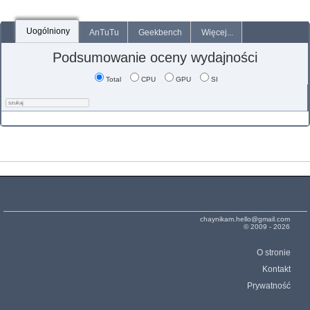
Uogólniony
AnTuTu
Geekbench
Więcej...
Podsumowanie oceny wydajności
Total
CPU
GPU
SI
chaynikam.hello@gmail.com
© 2009 - 2026
O stronie
Kontakt
Prywatność