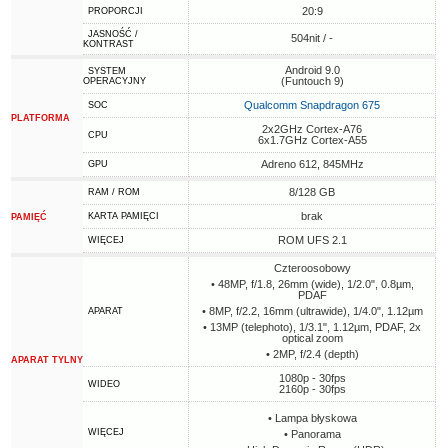
20:9
PROPORCJI
JASNOŚĆ /
504nit / -
KONTRAST
Android 9.0
SYSTEM
(Funtouch 9)
OPERACYJNY
Qualcomm Snapdragon 675
SOC
PLATFORMA
2x2GHz Cortex-A76
CPU
6x1.7GHz Cortex-A55
Adreno 612, 845MHz
GPU
8/128 GB
RAM / ROM
brak
KARTA PAMIĘCI
PAMIĘĆ
ROM UFS 2.1
WIĘCEJ
Czteroosobowy
• 48MP, f/1.8, 26mm (wide), 1/2.0", 0.8µm,
PDAF
• 8MP, f/2.2, 16mm (ultrawide), 1/4.0", 1.12µm
APARAT
• 13MP (telephoto), 1/3.1", 1.12µm, PDAF, 2x
optical zoom
• 2MP, f/2.4 (depth)
APARAT TYLNY
1080p - 30fps
WIDEO
2160p - 30fps
• Lampa błyskowa
WIĘCEJ
• Panorama