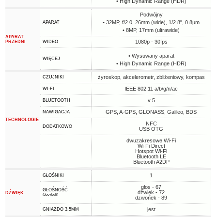
• High Dynamic Range (HDR)
Podwójny
• 32MP, f/2.0, 26mm (wide), 1/2.8", 0.8µm
APARAT
• 8MP, 17mm (ultrawide)
APARAT
1080p - 30fps
PRZEDNI
WIDEO
• Wysuwany aparat
WIĘCEJ
• High Dynamic Range (HDR)
żyroskop, akcelerometr, zbliżeniowy, kompas
CZUJNIKI
IEEE 802.11 a/b/g/n/ac
WI-FI
v 5
BLUETOOTH
GPS, A-GPS, GLONASS, Galileo, BDS
NAWIGACJA
TECHNOLOGIE
NFC
DODATKOWO
USB OTG
dwuzakresowe Wi-Fi
Wi-Fi Direct
Hotspot Wi-Fi
Bluetooth LE
Bluetooth A2DP
1
GŁOŚNIKI
głos - 67
GŁOŚNOŚĆ
dźwięk - 72
DŹWIĘK
(decybeli)
dzwonek - 89
jest
GNIAZDO 3,5MM