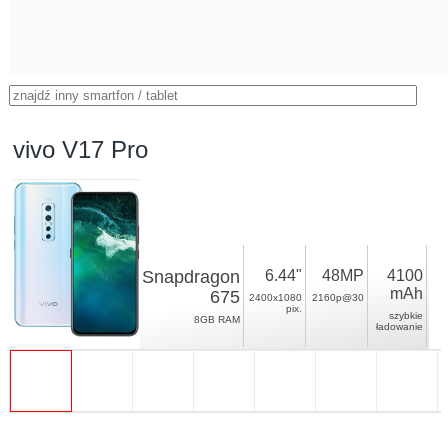
vivo V17 Pro
Snapdragon
6.44"
48MP
4100
mAh
675
2400x1080
2160p@30
pix.
szybkie
8GB RAM
ładowanie