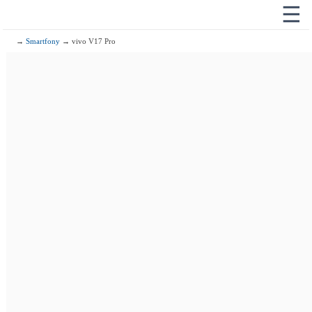
☰
→
Smartfony
→ vivo V17 Pro