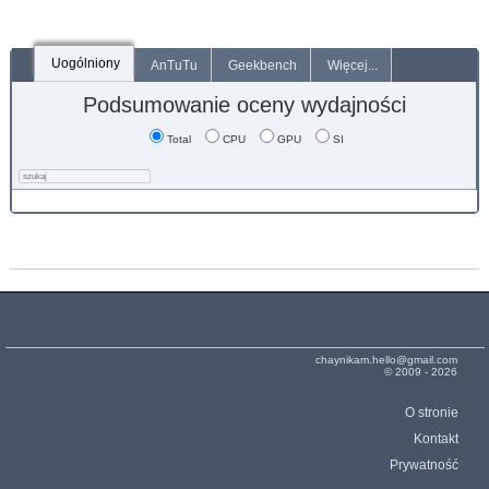
Uogólniony
AnTuTu
Geekbench
Więcej...
Podsumowanie oceny wydajności
Total
CPU
GPU
SI
chaynikam.hello@gmail.com
© 2009 - 2026
O stronie
Kontakt
Prywatność