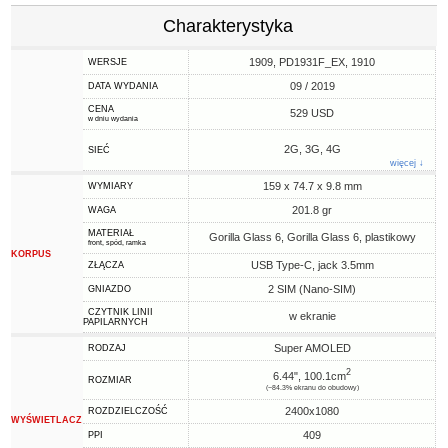
Charakterystyka
1909, PD1931F_EX, 1910
WERSJE
09 / 2019
DATA WYDANIA
CENA
529 USD
w dniu wydania
2G, 3G, 4G
SIEĆ
więcej ↓
159 x 74.7 x 9.8 mm
WYMIARY
201.8 gr
WAGA
MATERIAŁ
Gorilla Glass 6, Gorilla Glass 6, plastikowy
front, spód, ramka
KORPUS
USB Type-C, jack 3.5mm
ZŁĄCZA
2 SIM (Nano-SIM)
GNIAZDO
CZYTNIK LINII
w ekranie
PAPILARNYCH
Super AMOLED
RODZAJ
2
6.44", 100.1cm
ROZMIAR
(~84.3% ekranu do obudowy)
2400x1080
ROZDZIELCZOŚĆ
WYŚWIETLACZ
409
PPI