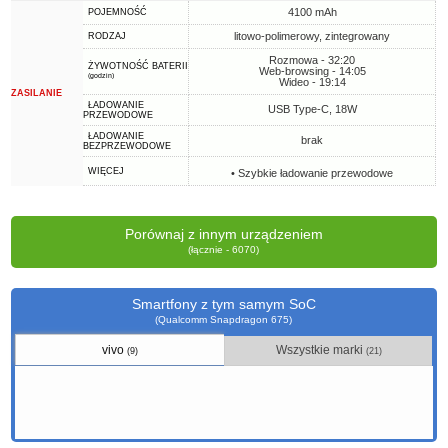
4100 mAh
POJEMNOŚĆ
litowo-polimerowy, zintegrowany
RODZAJ
Rozmowa - 32:20
ŻYWOTNOŚĆ BATERII
Web-browsing - 14:05
(godzin)
Wideo - 19:14
ZASILANIE
ŁADOWANIE
USB Type-C, 18W
PRZEWODOWE
ŁADOWANIE
brak
BEZPRZEWODOWE
WIĘCEJ
• Szybkie ładowanie przewodowe
Porównaj z innym urządzeniem
(łącznie - 6070)
Smartfony z tym samym SoC
(Qualcomm Snapdragon 675)
vivo
Wszystkie marki
(9)
(21)